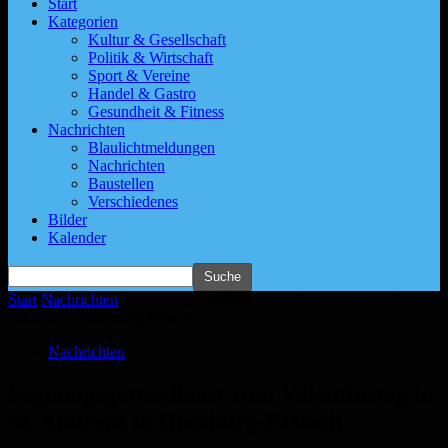
Start
Kategorien
Kultur & Gesellschaft
Politik & Wirtschaft
Sport & Vereine
Handel & Gastro
Gesundheit & Fitness
Nachrichten
Blaulichtmeldungen
Nachrichten
Baustellen
Verschiedenes
Bilder
Kalender
Start
Nachrichten
Segnungsgottesdienst zum Valentinstag in St.
Andreas in Homburg-Erbach
Nachrichten
Segnungsgottesdienst zum Valentinstag in
St. Andreas in Homburg-Erbach