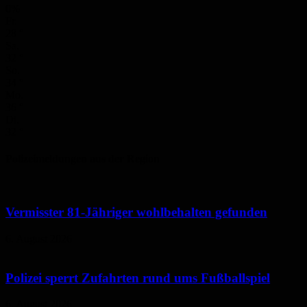
0%
Fr.
28
°
Sa.
32
°
So.
34
°
Mo.
36
°
Di.
32
°
Polizeimeldungen aus der Region
Vermisster 81-Jähriger wohlbehalten gefunden
6. August 2026
Polizei sperrt Zufahrten rund ums Fußballspiel
6. August 2026