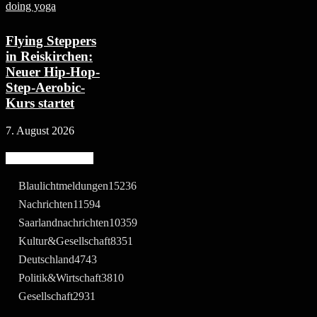
Flying Steppers
in Reiskirchen:
Neuer Hip-Hop-
Step-Aerobic-
Kurs startet
7. August 2026
Beliebte Kategorie
Blaulichtmeldungen
15236
Nachrichten
11594
Saarlandnachrichten
10359
Kultur&Gesellschaft
8351
Deutschland
4743
Politik&Wirtschaft
3810
Gesellschaft
2931