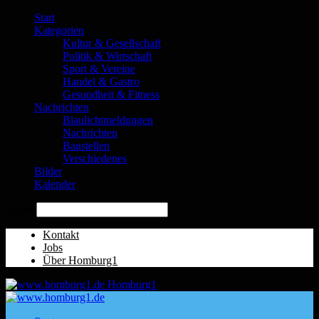
Start
Kategorien
Kultur & Gesellschaft
Politik & Wirtschaft
Sport & Vereine
Handel & Gastro
Gesundheit & Fitness
Nachrichten
Blaulichtmeldungen
Nachrichten
Baustellen
Verschiedenes
Bilder
Kalender
Suche
Kontakt
Jobs
Über Homburg1
Homburg1