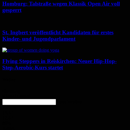
Homburg: Talstraße wegen Klassik Open Air voll
gesperrt
St. Ingbert veröffentlicht Kandidaten für erstes
Kinder- und Jugendparlament
Flying Steppers in Reiskirchen: Neuer Hip-Hop-
Step-Aerobic-Kurs startet
Wetter
Homburg
Klarer Himmel
enter location
12.5
°
C
15.3
°
12.4
°
80%
3.4m/s