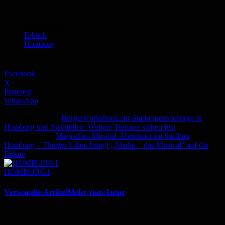
Schlagworte
Erbach
Homburg
Facebook
X
Pinterest
WhatsApp
Vorheriger Artikel
Bürgerworkshops zur Starkregenvorsorge in
Homburg und Stadtteilen: Weitere Termine stehen fest
Nächster Artikel
Magisches Musical-Abenteuer im Saalbau
Homburg – Theater Liberi bringt „Aladin – das Musical“ auf die
Bühne
HOMBURG1
Verwandte Artikel
Mehr vom Autor