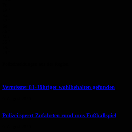
Fr.
19
°
Sa.
32
°
So.
36
°
Mo.
35
°
Di.
29
°
Polizeimeldungen aus der Region
Vermisster 81-Jähriger wohlbehalten gefunden
6. August 2026
Polizei sperrt Zufahrten rund ums Fußballspiel
6. August 2026