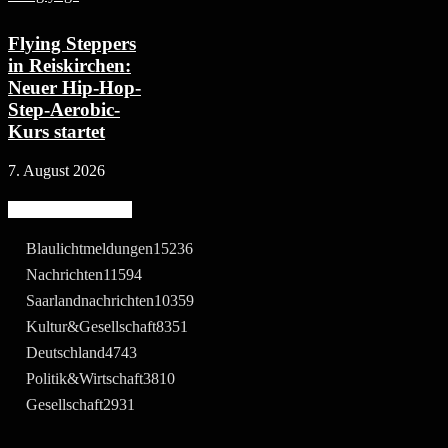
Flying Steppers
in Reiskirchen:
Neuer Hip-Hop-
Step-Aerobic-
Kurs startet
7. August 2026
Beliebte Kategorie
Blaulichtmeldungen
15236
Nachrichten
11594
Saarlandnachrichten
10359
Kultur&Gesellschaft
8351
Deutschland
4743
Politik&Wirtschaft
3810
Gesellschaft
2931