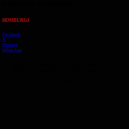
Ruhestand verabschiedet
Von
HOMBURG1
-
8. August 2023
Facebook
X
Pinterest
WhatsApp
Bei der Verabschiedung (v. l.): Jürgen Mathieu,
Manfred Noll und Landrat Dr. Theophil Gallo.
Anzeige