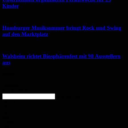
Kinder
Homburger Musiksommer bringt Rock und Swing
auf den Marktplatz
Walsheim richtet Biosphärenfest mit 98 Ausstellern
aus
Wetter
Homburg
Ein paar Wolken
enter location
18.8
°
C
18.8
°
18.8
°
48%
3.2m/s
20%