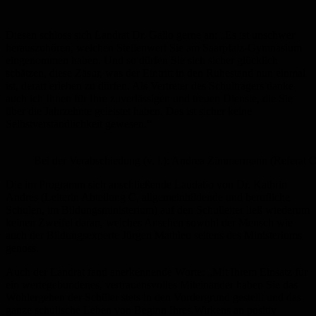
Diesen schloss sich Landrat Dr. Gallo gerne an: „Es ist unschwer
herauszuhören, welchen Stellenwert Sie am Saarpfalz-Gymnasium
eingenommen haben. Und so dürfen Sie sich sicher glücklich
schätzen, diese Zäsur, was der Eintritt in den Ruhestand nun einmal
ist, derart erleben zu dürfen. Als Vertreter des Schulträgers danke
auch ich Ihnen für Ihre zuverlässigen und treuen Dienste, die Sie
über die Jahrzehnte geleistet haben. Das ist sicher keine
Selbstverständlichkeit gewesen.“
Bei der Verabschiedung (v. l.): Andrea Zimmermann (Referat C
Die im Programm sich anschließende Laudatio von Dr. Kathrin
Andres (Leiterin Abteilung C, allgemeinbildende und berufliche
Schulen, im Bildungsministerium) auf den Schulleiter ließ wiederum
keinen Zweifel daran, welches Ansehen sowohl der Mensch wie
auch der Bildungsexperte Jürgen Mathieu seitens des Ministeriums
genoss.
Auch der Landrat fand anerkennende Worte: „Mit Ihrem Einsatz für
ein wertegebundenes, vertrauensvolles Miteinander haben Sie das
Wohlergehen der Schüler stets in den Vordergrund gestellt und das
ganze schulische Leben von Beginn Ihres Wirkens an positiv