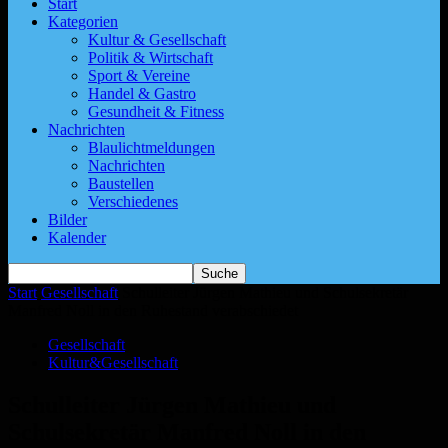
Start
Kategorien
Kultur & Gesellschaft
Politik & Wirtschaft
Sport & Vereine
Handel & Gastro
Gesundheit & Fitness
Nachrichten
Blaulichtmeldungen
Nachrichten
Baustellen
Verschiedenes
Bilder
Kalender
Start
Gesellschaft
Schulleiter Jürgen Mathieu und Schulsekretär
Manfred Noll in den Ruhestand verabschiedet
Gesellschaft
Kultur&Gesellschaft
Schulleiter Jürgen Mathieu und
Schulsekretär Manfred Noll in den