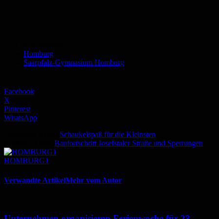
Schlagworte
Homburg
Saarpfalz-Gymnasium Homburg
Facebook
X
Pinterest
WhatsApp
Vorheriger Artikel
Schaukelspaß für die Kleinsten
Nächster Artikel
Baufortschritt Josefstaler Straße und Sperrungen
HOMBURG1
Verwandte Artikel
Mehr vom Autor
Unternehmen organisieren Ferienwoche für 23