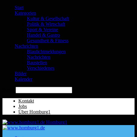
Start
Kategorien
Kultur & Gesellschaft
Politik & Wirtschaft
Sport & Vereine
Handel & Gastro
Gesundheit & Fitness
Nachrichten
Blaulichtmeldungen
Nachrichten
Baustellen
Verschiedenes
Bilder
Kalender
Suche
Kontakt
Jobs
Über Homburg1
Homburg1