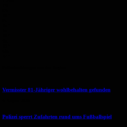
1.3m/s
1%
Do.
20
°
Fr.
28
°
Sa.
30
°
So.
35
°
Mo.
37
°
Polizeimeldungen aus der Region
Vermisster 81-Jähriger wohlbehalten gefunden
6. August 2026
Polizei sperrt Zufahrten rund ums Fußballspiel