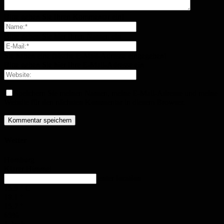
Bitte geben Sie Ihren Kommentar ein!
Bitte geben Sie hier Ihren Namen ein
Sie haben eine falsche E-Mail-Adresse eingegeben!
Bitte geben Sie hier Ihre E-Mail-Adresse ein
Speichern Sie meinen Namen, meine E-Mail-Adresse und meine
Website für den nächsten Kommentar in diesem Browser.
Wetter
Homburg
Klarer Himmel
enter location
15.9
°
C
18.1
°
15.7
°
65%