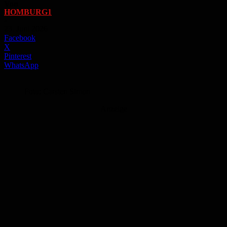
Von
HOMBURG1
-
23. Juni 2026
Facebook
X
Pinterest
WhatsApp
Foto: Carsten Simon
Anzeige