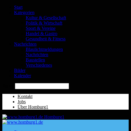
Start
Kategorien
Kultur & Gesellschaft
Politik & Wirtschaft
Sport & Vereine
Handel & Gastro
Gesundheit & Fitness
Nachrichten
Blaulichtmeldungen
Nachrichten
Baustellen
Verschiedenes
Bilder
Kalender
Suche
Kontakt
Jobs
Über Homburg1
Homburg1