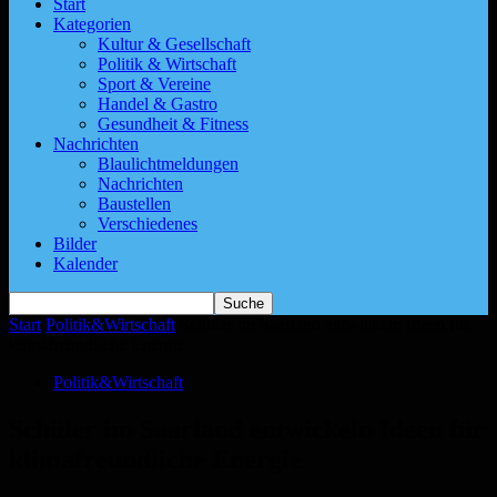
Start
Kategorien
Kultur & Gesellschaft
Politik & Wirtschaft
Sport & Vereine
Handel & Gastro
Gesundheit & Fitness
Nachrichten
Blaulichtmeldungen
Nachrichten
Baustellen
Verschiedenes
Bilder
Kalender
Start
Politik&Wirtschaft
Schüler im Saarland entwickeln Ideen für
klimafreundliche Energie
Politik&Wirtschaft
Schüler im Saarland entwickeln Ideen für
klimafreundliche Energie