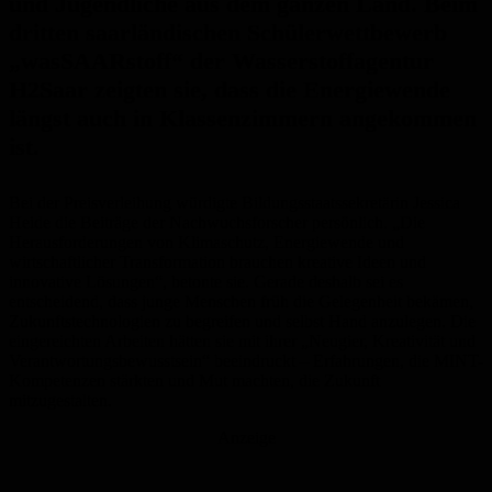
und Jugendliche aus dem ganzen Land. Beim
dritten saarländischen Schülerwettbewerb
„wasSAARstoff“ der Wasserstoffagentur
H2Saar zeigten sie, dass die Energiewende
längst auch in Klassenzimmern angekommen
ist.
Bei der Preisverleihung würdigte Bildungsstaatssekretärin Jessica
Heide die Beiträge der Nachwuchsforscher persönlich. „Die
Herausforderungen von Klimaschutz, Energiewende und
wirtschaftlicher Transformation brauchen kreative Ideen und
innovative Lösungen“, betonte sie. Gerade deshalb sei es
entscheidend, dass junge Menschen früh die Gelegenheit bekämen,
Zukunftstechnologien zu begreifen und selbst Hand anzulegen. Die
eingereichten Arbeiten hätten sie mit ihrer „Neugier, Kreativität und
Verantwortungsbewusstsein“ beeindruckt – Erfahrungen, die MINT-
Kompetenzen stärkten und Mut machten, die Zukunft
mitzugestalten.
Anzeige