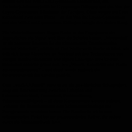
stellten sich das Willi-Graf-Gymnasium Saarbrücken, das
Technisch-Wissenschaftliche Gymnasium Dillingen und das Von der
Leyen-Gymnasium Blieskastel der Fachjury. Diese vergab am Ende
kurzerhand zwei erste Plätze – an das Von der Leyen-Gymnasium
und das Willi-Graf-Gymnasium. Dillingen belegte den dritten Rang.
Für Wirtschaftsminister Jürgen Barke ist das Engagement der
Jugendlichen ein Signal weit über die Schulen hinaus. „Wasserstoff
ist ein zentraler Baustein für die klimaneutrale Transformation
unserer Wirtschaft“, erklärte er. Der Wettbewerb mache sichtbar, wie
früh sich junge Menschen im Saarland mit den Technologien von
morgen auseinandersetzten und eigene Lösungen entwickelten.
Innovation entstehe genau dort, wo „Wissen, Kreativität und Praxis
zusammenkommen“ – und damit werde zugleich die
Innovationskraft des Landes gestärkt.
Dass „wasSAARstoff“ mehr ist als ein gewöhnliches Schulprojekt,
zeigt der Brückenschlag zwischen Lehrplan und
Lebenswirklichkeit. Teamarbeit, Problemlösung,
Präsentationsfähigkeit – all diese Kompetenzen werden trainiert,
während die Teilnehmenden eine Schlüsseltechnologie der
Energiewende verstehen lernen. Die Bandbreite reicht vom
selbstgemalten Plakat bis zur programmierten Rallye, die andere
durch die Wasserstoffwelt führt.