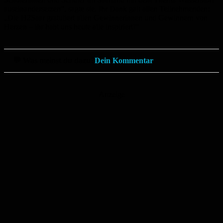
auseinandersetzen“, sagte sie. Ihr Dank galt allen Teilnehmenden:
„Die H2Saar gratuliert allen Gewinnerinnen und Gewinnern von
Herzen – ihr habt uns heute alle inspiriert!“
💬 Was meinst du dazu?
Dein Kommentar
Anzeige