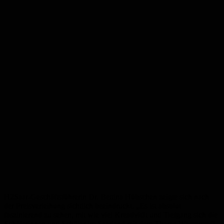
H2Saar-Geschäftsführerin Dr. Bettina Hübschen zeigte sich nach
der Preisverleihung sichtlich beeindruckt. „Es ist absolut
faszinierend zu sehen, mit wie viel Kreativität und Tiefgang sich die
Schülerinnen und Schüler im Saarland mit dem Thema Wasserstoff