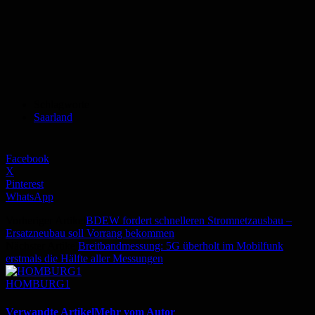
Schlagworte
Saarland
Facebook
X
Pinterest
WhatsApp
Vorheriger Artikel
BDEW fordert schnelleren Stromnetzausbau –
Ersatzneubau soll Vorrang bekommen
Nächster Artikel
Breitbandmessung: 5G überholt im Mobilfunk
erstmals die Hälfte aller Messungen
HOMBURG1
Verwandte Artikel
Mehr vom Autor