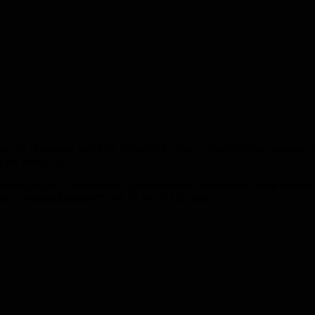
uchte die charmante und tolle Sängerin Kathrin Lothschütz das Loung
 ein wenig auf.
spaziergang am Ohmbachsee zu unternehmen, dann schaut doch einfach 
er „Weihnachtszauber“ von 16 bis 21 Uhr statt.