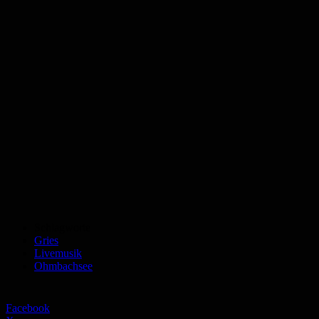
Schlagworte
Gries
Livemusik
Ohmbachsee
Facebook