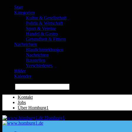
Start
Kategorien
Kultur & Gesellschaft
Politik & Wirtschaft
Sport & Vereine
Handel & Gastro
Gesundheit & Fitness
Nachrichten
Blaulichtmeldungen
Nachrichten
Baustellen
Verschiedenes
Bilder
Kalender
Suche
Kontakt
Jobs
Über Homburg1
Homburg1