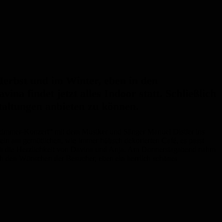
erbst und im Winter, eben in den
a findet jetzt alles Indoor statt. Schließlich
taltungen anbieten zu können.
zimmer-Konzert“ mit dem Musiker und Sänger Manuel Distler ins
ein am gemütlichen, wie immer hübsch dekorierten Café, es passt
urch die Herzlichkeit von Davina und Anja. Am Donnerstagabend nahm
ch den Wünschen der Besucher, eben ein herrlich schönes