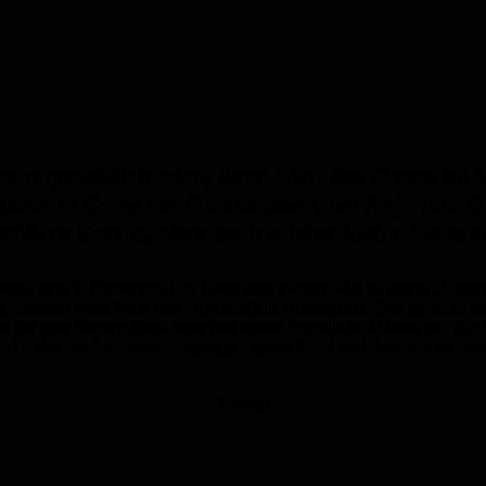
zu ungemütlich wird, dann wird das Ganze im H
time in Gries am Ohmbachsee, bei Anja und Davin
ößere Events, aber auch schöne kleine Verans
erstag, dem 9. November, ihre Gäste zum zweiten Mal zu einem „Wohn
 entstand beide Male eine Urgemütliche Atmosphäre. Das lag nicht all
wie der gute Service durch nette und immer freundliche Mädels und d
iel Nähe, mit Livemusik, unplugged gespielt und auch hier und da, na
Anzeige