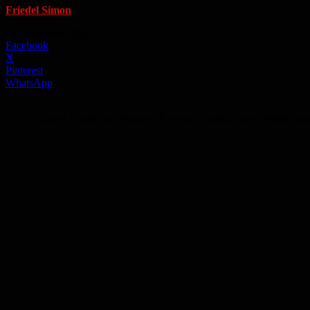
Friedel Simon
-
14. November 2023
Facebook
X
Pinterest
WhatsApp
Manuel Distler mit Sängerin Kathrin Lotschütz beim Wohnzi