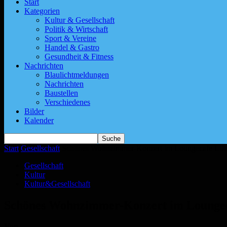
Start
Kategorien
Kultur & Gesellschaft
Politik & Wirtschaft
Sport & Vereine
Handel & Gastro
Gesundheit & Fitness
Nachrichten
Blaulichtmeldungen
Nachrichten
Baustellen
Verschiedenes
Bilder
Kalender
Start
Gesellschaft
Schönes Wohnzimmer-Konzert im Loungecafe Life
Gesellschaft
Kultur
Kultur&Gesellschaft
Schönes Wohnzimmer-Konzert im Loungec
Von