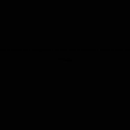
mmer-Konzert im Loungecafe Lifetime am Ohmbachsee Foto: Friedel S
Anzeige