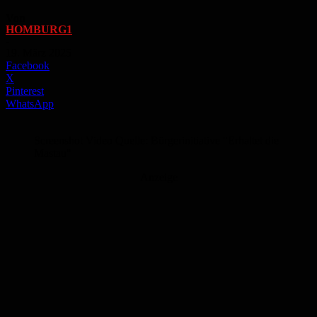
Von
HOMBURG1
-
19. März 2025
Facebook
X
Pinterest
WhatsApp
Screenshot Video Quelle: Bürgerinitiative "Erhaltet die
Mastau"
Anzeige