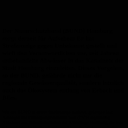
Der Naturschutzbund (BUND) Homburg
sorgt derzeit für Aufsehen: Er hat
Strafanzeige gegen Unbekannt gestellt und
wirft den Verantwortlichen vor, seit Jahren
unbehandelte Abwässer in das Kanalnetz der
Stadt Homburg einzuleiten. Dieses Vorgehen,
so der BUND, gefährde nicht nur die
regionale Gewässerqualität, sondern letztlich
auch das Ökosystem entlang von Erbach und
Blies.
Wie der BUND in seiner Strafanzeige ausführt, gelangen laut
Aussagen des Entsorgungsverbands Saar (EVS) regelmäßig
Abwässer aus Industriebetrieben zur Kläranlage Homburg, die teils
schaumbildende Stoffe mit potenziell tensider Wirkung enthalten.