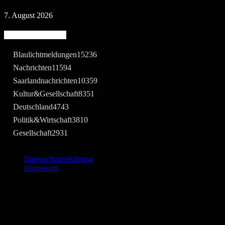
7. August 2026
Beliebte Kategorie
Blaulichtmeldungen
15236
Nachrichten
11594
Saarlandnachrichten
10359
Kultur&Gesellschaft
8351
Deutschland
4743
Politik&Wirtschaft
3810
Gesellschaft
2931
Datenschutzerklärung
Impressum
©