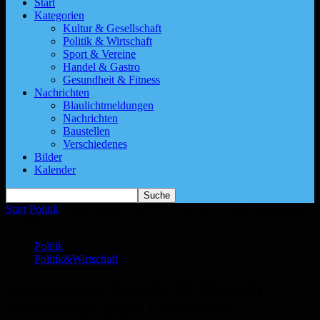
Start
Kategorien
Kultur & Gesellschaft
Politik & Wirtschaft
Sport & Vereine
Handel & Gastro
Gesundheit & Fitness
Nachrichten
Blaulichtmeldungen
Nachrichten
Baustellen
Verschiedenes
Bilder
Kalender
Start
Politik
Schäumender Erbach: BUND stellt Strafanzeige gegen
Unbekannt
Politik
Politik&Wirtschaft
Schäumender Erbach: BUND stellt
Strafanzeige gegen Unbekannt