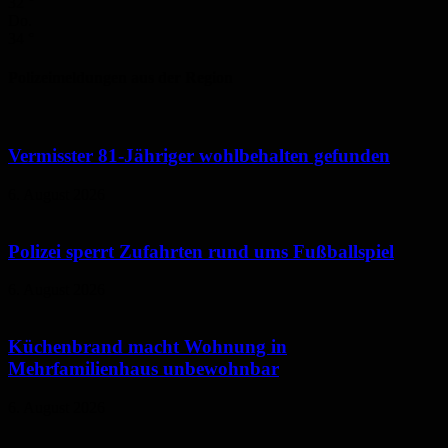
32
°
Do.
34
°
Polizeimeldungen aus der Region
Vermisster 81-Jähriger wohlbehalten gefunden
6. August 2026
Polizei sperrt Zufahrten rund ums Fußballspiel
6. August 2026
Küchenbrand macht Wohnung in
Mehrfamilienhaus unbewohnbar
6. August 2026