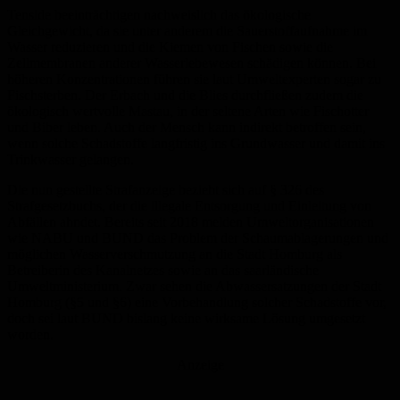
Tenside beeinträchtigen nachweislich das ökologische
Gleichgewicht, da sie unter anderem die Sauerstoffaufnahme im
Wasser reduzieren und die Kiemen von Fischen sowie die
Zellmembranen anderer Wasserlebewesen schädigen können. Bei
höheren Konzentrationen führen sie laut Umweltexperten sogar zu
Fischsterben. Der Erbach und die Blies durchfließen zudem die
ökologisch wertvolle Mastau, in der seltene Arten wie Fischotter
und Biber leben. Auch der Mensch kann indirekt betroffen sein,
wenn solche Schadstoffe langfristig ins Grundwasser und damit ins
Trinkwasser gelangen.
Die nun gestellte Strafanzeige bezieht sich auf § 326 des
Strafgesetzbuchs, der die illegale Entsorgung und Einleitung von
Abfällen ahndet. Bereits seit 2018 melden Umweltorganisationen
wie NABU und BUND das Problem der Schaumablagerungen und
möglichen Wasserverschmutzung an die Stadt Homburg als
Betreiberin des Kanalnetzes sowie an das saarländische
Umweltministerium. Zwar sehen die Abwassersatzungen der Stadt
Homburg (§5 und §6) eine Vorbehandlung solcher Schadstoffe vor,
doch sei laut BUND bislang keine wirksame Lösung umgesetzt
worden.
Anzeige