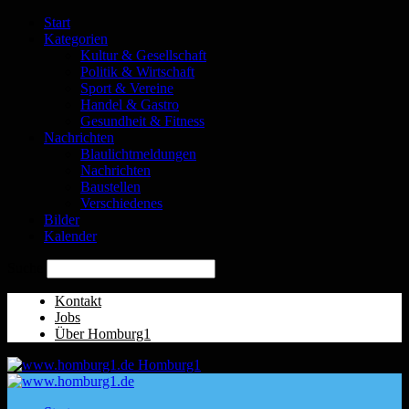
Start
Kategorien
Kultur & Gesellschaft
Politik & Wirtschaft
Sport & Vereine
Handel & Gastro
Gesundheit & Fitness
Nachrichten
Blaulichtmeldungen
Nachrichten
Baustellen
Verschiedenes
Bilder
Kalender
Suche
Kontakt
Jobs
Über Homburg1
Homburg1