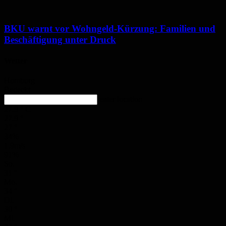
BKU warnt vor Wohngeld-Kürzung: Familien und
Beschäftigung unter Druck
Wetter
Homburg
Bedeckt
enter location
27.9
°
C
27.9
°
27
°
34%
1.9m/s
91%
So.
31
°
Mo.
34
°
Di.
30
°
Mi.