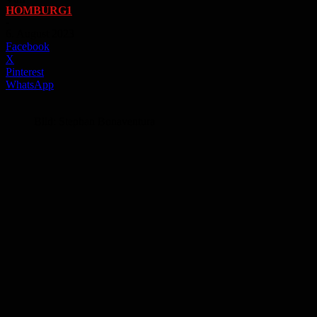
HOMBURG1
-
6. August 2023
Facebook
X
Pinterest
WhatsApp
Bild: Stephan Bonaventura