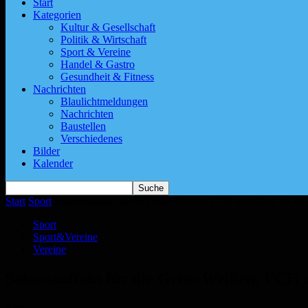
Start
Kategorien
Kultur & Gesellschaft
Politik & Wirtschaft
Sport & Vereine
Handel & Gastro
Gesundheit & Fitness
Nachrichten
Blaulichtmeldungen
Nachrichten
Baustellen
Verschiedenes
Bilder
Kalender
Start
Sport
Saisonauftakt für die Grün-Weißen: FCH empfängt im Wa
Sport
Sport&Vereine
Vereine
Saisonauftakt für die Grün-Weißen: FCH 
Von