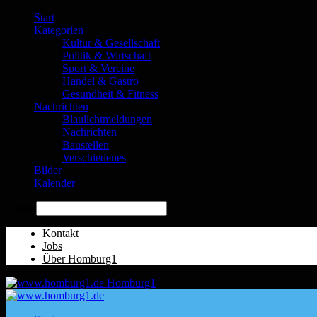
Start
Kategorien
Kultur & Gesellschaft
Politik & Wirtschaft
Sport & Vereine
Handel & Gastro
Gesundheit & Fitness
Nachrichten
Blaulichtmeldungen
Nachrichten
Baustellen
Verschiedenes
Bilder
Kalender
Suche
Kontakt
Jobs
Über Homburg1
Homburg1