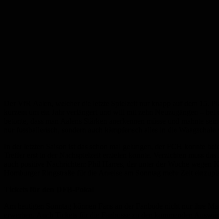
Der VfR Aalen, welcher die letzte Spielzeit nur knapp auf dem 15. Pl
kurzem um ein Jahr verlängert und will mit zehn Neuzugängen – bei d
betonte, dass man Aalens Stärken anerkennen müsse und mahnte seine 
nur fussballerisch, sondern auch kämpferisch alles in die Waagschale
In der letzten Saison ist das schon mal gelungen, der FCH konnte bei
Treffer erst in der Nachspielzeit erzielen konnte. Verzichten muss d
auch positive Nachrichten: Phil Harres, der unter der Woche wegen 
Homburger Ringstraße für die Anreise am Sonntag mehr Zeit einzupl
Tickets für den DFB-Pokal
Am heutigen Sonntag können Fans an der Fanbude nicht nur ihre Man
erwerben. Auch Tickets für die Fanbusse zu den kommenden Auswärtss