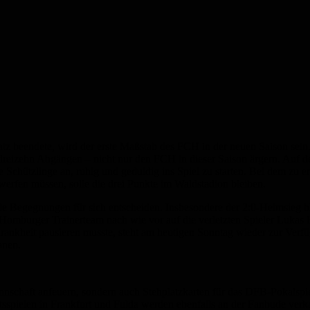
atz beendete, wird der erste Maßstab des FCH in der neuen Saison sein
reizehn Abgängen – nicht nur den FCH in dieser Saison ärgern. Auf der
Schützlinge an, ruhig und geduldig ins Spiel zu starten. Bei dem zu 
 werfen müssen, solle die drei Punkte im Waldstadion bleiben.
de Begegnungen für sich entscheiden. Insbesondere der 2:0-Heimsieg bl
as Homburger Trainerteam nach wie vor auf die verletzten Spieler Lukas
Krankheit pausieren musste, steht am heutigen Sonntag wieder zur Ver
anen.
nschaft anfeuern, sondern auch Stehplatzkarten für das DFB-Pokalsp
pielen in Frankfurt und Fulda werden ebenfalls an der Fanbude verka