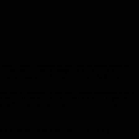
. Tobias Cramer, Cheftrainer des VfR Aalen, hat seinen Vertrag vor
 Ostalb peilt man einen einstelligen Tabellenplatz an. Schwarz
erwartenden regnerischen Wetter werden die Grün-Weißen also nicht
eibt aber in Erinnerung, als man nach schwerer spielerischer Kost die
 Hoffmann, Tim Stegerer, Mart Ristl und Jakob Mayer. Es gibt jedoch
fügung. Es wurde empfohlen, aufgrund von Bauarbeiten in der
iel gegen den SV Darmstadt 98 am Montag, den 14. August,
uft.