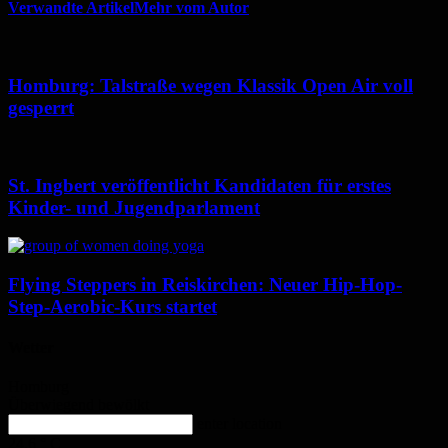
Verwandte Artikel
Mehr vom Autor
Homburg: Talstraße wegen Klassik Open Air voll
gesperrt
St. Ingbert veröffentlicht Kandidaten für erstes
Kinder- und Jugendparlament
Flying Steppers in Reiskirchen: Neuer Hip-Hop-
Step-Aerobic-Kurs startet
Wetter
Homburg
Überwiegend bewölkt
enter location
24.6
°
C