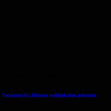
24.6
°
24.6
°
35%
2.8m/s
81%
Fr.
25
°
Sa.
32
°
So.
36
°
Mo.
35
°
Di.
31
°
Polizeimeldungen aus der Region
Vermisster 81-Jähriger wohlbehalten gefunden
6. August 2026