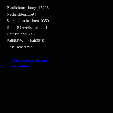
Blaulichtmeldungen
15236
Nachrichten
11594
Saarlandnachrichten
10359
Kultur&Gesellschaft
8351
Deutschland
4743
Politik&Wirtschaft
3810
Gesellschaft
2931
Datenschutzerklärung
Impressum
©