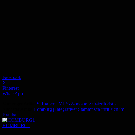
Facebook
X
Pinterest
WhatsApp
Vorheriger Artikel
St.Ingbert | VHS-Workshop: Osterfloristik
Nächster Artikel
Homburg | Integrativer Stammtisch trifft sich im
Brauhaus
HOMBURG1