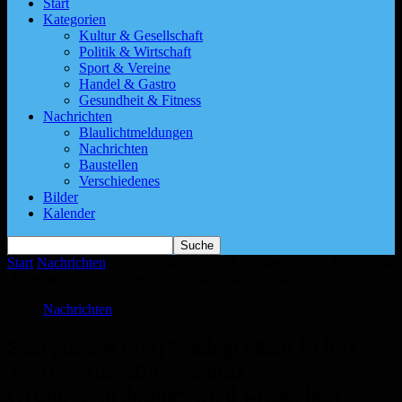
Start
Kategorien
Kultur & Gesellschaft
Politik & Wirtschaft
Sport & Vereine
Handel & Gastro
Gesundheit & Fitness
Nachrichten
Blaulichtmeldungen
Nachrichten
Baustellen
Verschiedenes
Bilder
Kalender
Start
Nachrichten
Saarpfalz-Kreis | Nach großem Erfolg: Vortrag zur
„Datenschutz-Grundverordnung“ wird wiederholt
Nachrichten
Saarpfalz-Kreis | Nach großem Erfolg:
Vortrag zur „Datenschutz-
Grundverordnung“ wird wiederholt