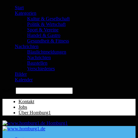
Start
Kategorien
Kultur & Gesellschaft
Politik & Wirtschaft
Sport & Vereine
Handel & Gastro
Gesundheit & Fitness
Nachrichten
Blaulichtmeldungen
Nachrichten
Baustellen
Verschiedenes
Bilder
Kalender
Suche
Kontakt
Jobs
Über Homburg1
Homburg1