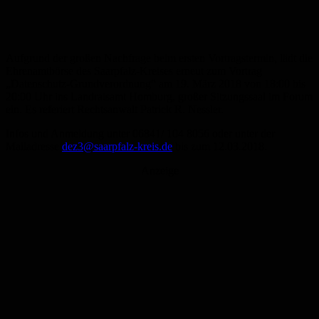
Aufgrund der großen Nachfrage beim ersten Vortragstermin, lädt die
Ehrenamtbörse des Saarpfalz-Kreises erneut zum Vortrag
„Datenschutz-Grundverordnung“ am 19. März 2018 von 18:00 bis
20:00 Uhr ins Landratsamt Homburg, großer Sitzungssaal im Forum
ein. Es referiert Rechtsanwalt Patrick R. Nessler.
Infos und Anmeldung unter 06841/ 104 8056 oder unter der
Mailadresse
dez3@saarpfalz-kreis.de
bis zum 12.03.2018.
Anzeige