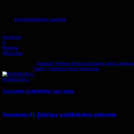
Schlagworte
Polizeimeldungen Saarland
Facebook
X
Pinterest
WhatsApp
Vorheriger Artikel
Saarland | Weitere Durchsuchungen beim Landessp
Nächster Artikel
Theley | Einbruch beim Tennisclub
HOMBURG1
Verwandte Artikel
Mehr vom Autor
Vermisster 81-Jähriger wohlbehalten gefunden