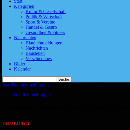
Start
Kategorien
Kultur & Gesellschaft
Politik & Wirtschaft
Sport & Vereine
Handel & Gastro
Gesundheit & Fitness
Nachrichten
Blaulichtmeldungen
Nachrichten
Baustellen
Verschiedenes
Bilder
Kalender
Start
Blaulichtmeldungen
Saarlouis | Trunkenheitsfahrt durch Polizei
Blaulichtmeldungen
Saarlouis | Trunkenheitsfahrt durch Poliz
Von
HOMBURG1
-