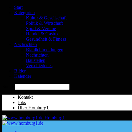
Start
Kategorien
Kultur & Gesellschaft
Politik & Wirtschaft
Sport & Vereine
Handel & Gastro
Gesundheit & Fitness
Nachrichten
Blaulichtmeldungen
Nachrichten
Baustellen
Verschiedenes
Bilder
Kalender
Suche
Kontakt
Jobs
Über Homburg1
Homburg1