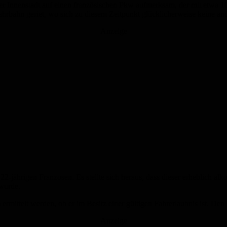
r Innenstadt auf einen französischen Pkw aufmerksam, der mit etwa 1
hrbahn geriet, wo sich zu diesem Zeitpunkt glücklicherweise keine an
Anzeige
2-jährigen Franzosen. Es stellte sich heraus, dass dieser erheblich alko
 wurde.
mittelt werden, ob er im Besitz einer gültigen Fahrerlaubnis ist. Den 
Anzeige