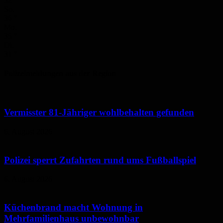
32
°
So.
36
°
Mo.
35
°
Di.
31
°
Polizeimeldungen aus der Region
Vermisster 81-Jähriger wohlbehalten gefunden
6. August 2026
Polizei sperrt Zufahrten rund ums Fußballspiel
6. August 2026
Küchenbrand macht Wohnung in
Mehrfamilienhaus unbewohnbar