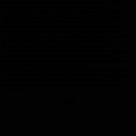
Sicherheit in dem sensibelsten Bereich ihres Privatlebens, den eigenen vier
Wänden, zurückgeben. Das Land sollte daher unbedingt das
Bundesprogramm begleiten und sogar mit zusätzlichen Landesmitteln
aufstocken. Daneben muss die Aufklärungsquote unbedingt verbessert
werden! Das geht nur, in dem verschiedene Maßnahmen in Angriff
genommen werden. Durch Bündelung aller Kompetenzen im Bereich
Spurensicherung könnte eine Einheit entstehen, die saarlandweit und
grenzüberschreitend agiert und somit ein Sicherheitsnetzwerk im Bereich
der Wohnungseinbrüche schafft. Dafür wäre es förderlich, die
Ermittlungsgruppe Wohnungseinbrüche, die es bereits gibt, zu einer
dauerhaft eingerichteten Dienststelle weiterzuentwickeln. Aber auch in den
Bereich der Prävention sollte mehr investiert werden. Mit einer
Sicherheitspartnerschaft verbessern sich Kooperation und Kommunikation
zwischen Polizei und Bürgerinnen und Bürgern.
Informationsveranstaltungen müssen stärker angeboten werden, bei denen
die Polizei Bürgerinnen und Bürger über Möglichkeiten zu Sicherung des
Hauses informiert. Gegen Einbruchskriminalität müssen wir auch im
Saarland noch entschiedener vorgehen! Dafür wird sich die SPD im Land
stark machen!“
Anzeige