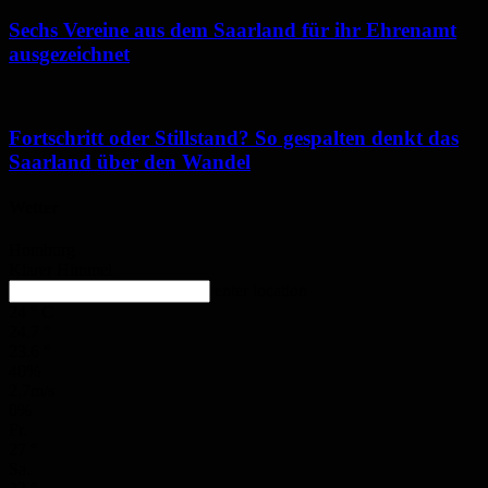
Sechs Vereine aus dem Saarland für ihr Ehrenamt
ausgezeichnet
Fortschritt oder Stillstand? So gespalten denkt das
Saarland über den Wandel
Wetter
Homburg
Klarer Himmel
enter location
24
°
C
24.7
°
23.6
°
40%
2.7m/s
0%
Fr.
27
°
Sa.