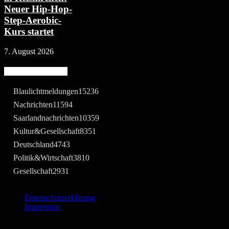
Neuer Hip-Hop-
Step-Aerobic-
Kurs startet
7. August 2026
Beliebte Kategorie
Blaulichtmeldungen
15236
Nachrichten
11594
Saarlandnachrichten
10359
Kultur&Gesellschaft
8351
Deutschland
4743
Politik&Wirtschaft
3810
Gesellschaft
2931
Datenschutzerklärung
Impressum
©