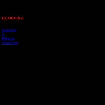
vorgehen
Von
HOMBURG1
-
21. April 2016
Facebook
X
Pinterest
WhatsApp
HOMBURG1 | SAARLAND NACHRICHTEN
Die große Koalition im Bund will die staatlichen Zuschüsse für den
Einbruchschutz erhöhen. Das wurde auf der gestrigen Klausurtagung in Rust
beschlossen. Stefan Pauluhn, Fraktionsvorsitzender der SPD-
Landtagsfraktion, begrüßt das Bundesprogramm und fordert, es zu begleiten
und in diesem Bereich einen stärkeren Schwerpunkt auf Sicherheit zu legen:
„Im Bund hat man den Fokus bereits gesetzt: Mit dem Thema
Wohnungseinbrüche muss sich noch intensiver befasst werden. Auch im
Saarland. Wir müssen bei der Inneren Sicherheit den Blick nochmal stärker
auf die Deliktaufklärung im Bereich Wohnungseinbrüche richten, und so
weitere Einbruchserien verhindern und den Bürgerinnen und Bürgern ihre