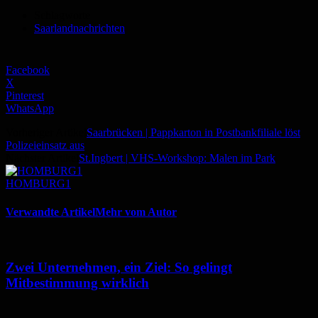
Schlagworte
Saarlandnachrichten
Facebook
X
Pinterest
WhatsApp
Vorheriger Artikel
Saarbrücken | Pappkarton in Postbankfiliale löst
Polizeieinsatz aus
Nächster Artikel
St.Ingbert | VHS-Workshop: Malen im Park
HOMBURG1
Verwandte Artikel
Mehr vom Autor
Zwei Unternehmen, ein Ziel: So gelingt
Mitbestimmung wirklich