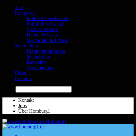
Start
Kategorien
Kultur & Gesellschaft
Politik & Wirtschaft
Sport & Vereine
Handel & Gastro
Gesundheit & Fitness
Nachrichten
Blaulichtmeldungen
Nachrichten
Baustellen
Verschiedenes
Bilder
Kalender
Suche
Kontakt
Jobs
Über Homburg1
Homburg1