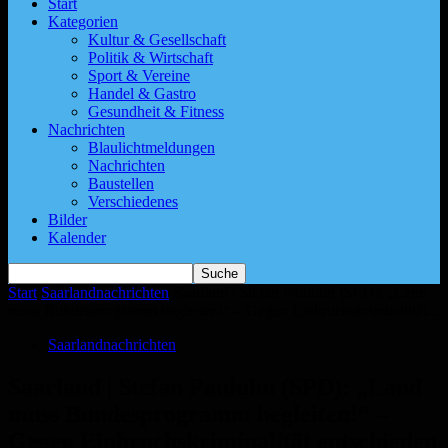
Start
Kategorien
Kultur & Gesellschaft
Politik & Wirtschaft
Sport & Vereine
Handel & Gastro
Gesundheit & Fitness
Nachrichten
Blaulichtmeldungen
Nachrichten
Baustellen
Verschiedenes
Bilder
Kalender
Start
Saarlandnachrichten
Saarland | Stefan Pauluhn (SPD): „Land
muss Bundesprogramm begleiten!“ – Gegen Einbruchskriminalität...
Saarlandnachrichten
Saarland | Stefan Pauluhn (SPD): „Land
muss Bundesprogramm begleiten!“ –
Gegen Einbruchskriminalität entschieden