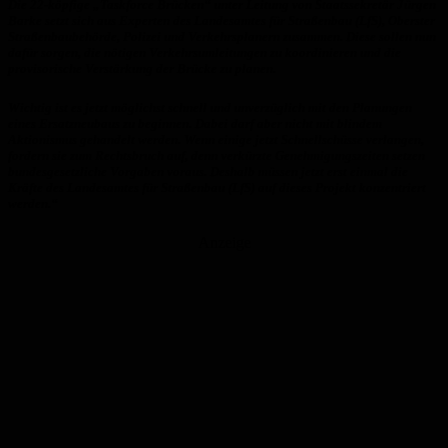
Die 22-köpfige „Taskforce Brücken“ unter Leitung von Staatssekretär Jürgen
Barke setzt sich aus Experten des Landesamtes für Straßenbau (LfS), Oberster
Straßenbaubehörde, Polizei und Verkehrsplanern zusammen. Diese sollen nun
dafür sorgen, die nötigen Verkehrsumleitungen zu koordinieren und die
provisorische Verstärkung der Brücke zu planen.
Wichtig ist es jetzt möglichst schnell und unverzüglich mit den Planungen
eines Ersatzneubaus zu beginnen. Dabei darf aber nicht mit blindem
Aktionismus gehandelt werden. Wenn einige jetzt Schnellschüsse verlangen,
fordern sie zum Rechtsbruch auf, denn verkürzte Genehmigungszeiten setzen
bundesgesetzliche Vorgaben voraus. Deshalb müssen jetzt erst einmal die
Kräfte des Landesamtes für Straßenbau (LfS) auf dieses Projekt konzentriert
werden.“
Anzeige