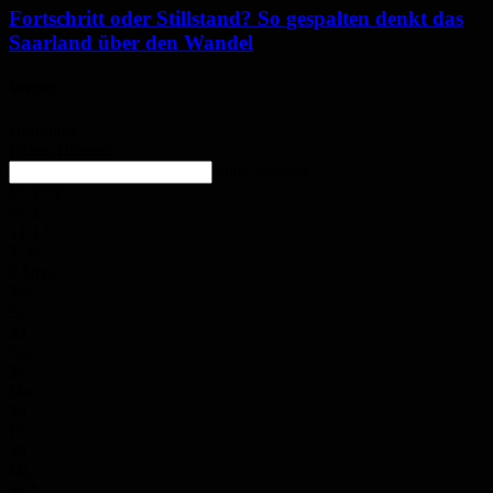
Fortschritt oder Stillstand? So gespalten denkt das
Saarland über den Wandel
Wetter
Homburg
Klarer Himmel
enter location
15.1
°
C
15.3
°
14.1
°
71%
3.6m/s
3%
Sa.
33
°
So.
34
°
Mo.
35
°
Di.
30
°
Mi.
30
°