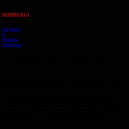
Von
HOMBURG1
-
31. März 2016
Facebook
X
Pinterest
WhatsApp
HOMBURG1 | SAARLAND NACHRICHTEN
Elke Eder-Hippler, verkehrspolitische Sprecherin der SPD-Landtagsfraktion
begrüßt die Entscheidung zur Sperrung der Fechinger Talbrücke:
„Die Entscheidung, die Fechinger Talbrücke nach bekannt werden der
Mängel sofort zu sperren, hat Mut erfordert. An erster Stelle steht die
Sicherheit der Bevölkerung und durch diese Maßnahme wurden mögliche
Gefahren von den Autofahrern abgewendet. Dem saarländischen
Verkehrsministerium ist es zu verdanken, dass die Mängel überhaupt erst
entdeckt wurden.