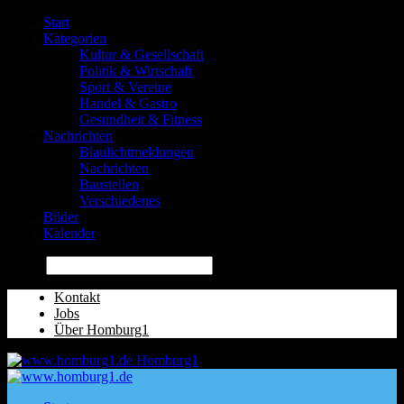
Start
Kategorien
Kultur & Gesellschaft
Politik & Wirtschaft
Sport & Vereine
Handel & Gastro
Gesundheit & Fitness
Nachrichten
Blaulichtmeldungen
Nachrichten
Baustellen
Verschiedenes
Bilder
Kalender
Suche
Kontakt
Jobs
Über Homburg1
Homburg1