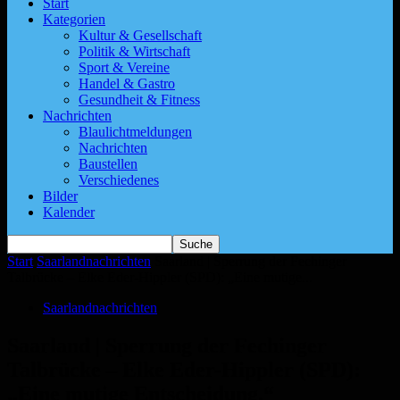
Start
Kategorien
Kultur & Gesellschaft
Politik & Wirtschaft
Sport & Vereine
Handel & Gastro
Gesundheit & Fitness
Nachrichten
Blaulichtmeldungen
Nachrichten
Baustellen
Verschiedenes
Bilder
Kalender
Start
Saarlandnachrichten
Saarland | Sperrung der Fechinger
Talbrücke – Elke Eder-Hippler (SPD): „Eine mutige...
Saarlandnachrichten
Saarland | Sperrung der Fechinger
Talbrücke – Elke Eder-Hippler (SPD):
„Eine mutige Entscheidung.“