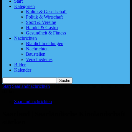
Start
Kategorien
Kultur & Gesellschaft
Politik & Wirtschaft
Sport & Vereine
Handel & Gastro
Gesundheit & Fitness
Nachrichten
Blaulichtmeldungen
Nachrichten
Baustellen
Verschiedenes
Bilder
Kalender
Start
Saarlandnachrichten
Saarland | Saarländische Kinolandschaft
stärken
Saarlandnachrichten
Saarland | Saarländische Kinolandschaft
stärken