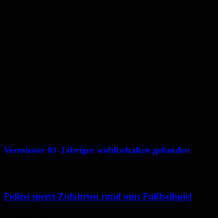
100%
So.
34
°
Mo.
34
°
Di.
31
°
Mi.
33
°
Do.
35
°
Polizeimeldungen aus der Region
Vermisster 81-Jähriger wohlbehalten gefunden
6. August 2026
Polizei sperrt Zufahrten rund ums Fußballspiel
6. August 2026