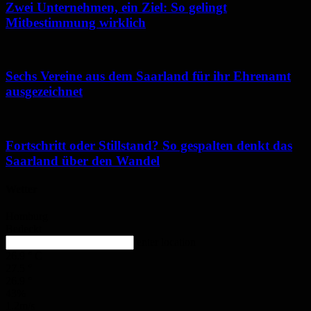
Zwei Unternehmen, ein Ziel: So gelingt
Mitbestimmung wirklich
Sechs Vereine aus dem Saarland für ihr Ehrenamt
ausgezeichnet
Fortschritt oder Stillstand? So gespalten denkt das
Saarland über den Wandel
Wetter
Homburg
Bedeckt
enter location
26.9
°
C
27.5
°
26.9
°
43%
1.2m/s