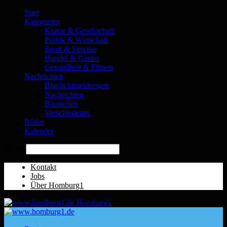
Start
Kategorien
Kultur & Gesellschaft
Politik & Wirtschaft
Sport & Vereine
Handel & Gastro
Gesundheit & Fitness
Nachrichten
Blaulichtmeldungen
Nachrichten
Baustellen
Verschiedenes
Bilder
Kalender
Suche
Kontakt
Jobs
Über Homburg1
Homburg1