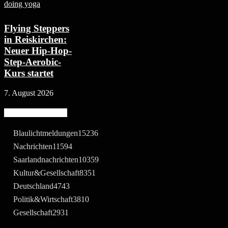
Flying Steppers
in Reiskirchen:
Neuer Hip-Hop-
Step-Aerobic-
Kurs startet
7. August 2026
Beliebte Kategorie
Blaulichtmeldungen
15236
Nachrichten
11594
Saarlandnachrichten
10359
Kultur&Gesellschaft
8351
Deutschland
4743
Politik&Wirtschaft
3810
Gesellschaft
2931