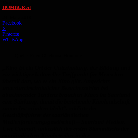
Von
HOMBURG1
-
24. März 2018
Facebook
X
Pinterest
WhatsApp
Quelle: Eden Cinehouse Homburg
„Kino ist ein Ort der Unterhaltung, der Bildung und
ein wichtiger kultureller Treffpunkt für Menschen
überall dort, wo es ein Kino gibt. Angesichts
unterdurchschnittlicher Besucherzahlen bei
abnehmender Tendenz brauchen Kinos im Saarland
eine Stärkung, damit die bestehende Kinolandschaft
zumindest erhalten bleibt“, erklärte der
Geschäftsführer der saarländischen
Medienförderungsgesellschaft – Saarland Medien,
Uwe Conradt, anlässlich des ersten Stammtischs der
saarländischen Kinobetreiber in der