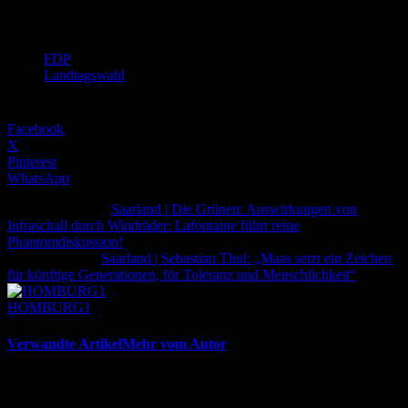
Schlagworte
FDP
Landtagswahl
Facebook
X
Pinterest
WhatsApp
Vorheriger Artikel
Saarland | Die Grünen: Auswirkungen von
Infraschall durch Windräder: Lafontaine führt reine
Phantomdiskussion!
Nächster Artikel
Saarland | Sebastian Thul: „Maas setzt ein Zeichen
für künftige Generationen, für Toleranz und Menschlichkeit“
HOMBURG1
Verwandte Artikel
Mehr vom Autor