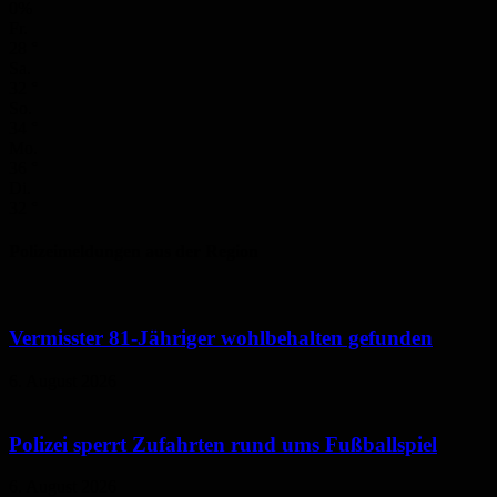
0%
Fr.
28
°
Sa.
32
°
So.
34
°
Mo.
36
°
Di.
32
°
Polizeimeldungen aus der Region
Vermisster 81-Jähriger wohlbehalten gefunden
6. August 2026
Polizei sperrt Zufahrten rund ums Fußballspiel
6. August 2026