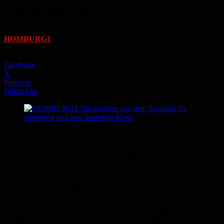
Landesregierung
Von
HOMBURG1
-
23. März 2017
Facebook
X
Pinterest
WhatsApp
HOMBURG1 | Nachrichten aus dem Saarland für
Homburg und den Saarpfalz-Kreis
Im Streit um die geplante Pkw-Maut lehnt
Bundesverkehrsminister Dobrindt von der Union die
von mehreren Bundesländern wie dem Saarland
geforderten Zugeständnisse für grenznahe Regionen
ab. Nach Meinung des FDP-Landesvorsitzenden
Oliver Luksic ist diese Absage aus den eigenen Reihen
in Berlin kurz vor der Landtagswahl im Saarland eine