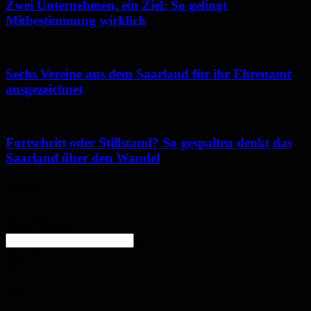
Zwei Unternehmen, ein Ziel: So gelingt
Mitbestimmung wirklich
Sechs Vereine aus dem Saarland für ihr Ehrenamt
ausgezeichnet
Fortschritt oder Stillstand? So gespalten denkt das
Saarland über den Wandel
Wetter
Homburg
Klarer Himmel
enter location
12.5
°
C
15.3
°
12.4
°
80%
3.4m/s