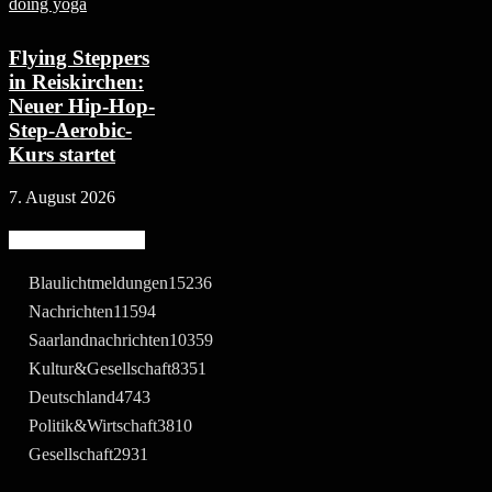
Flying Steppers
in Reiskirchen:
Neuer Hip-Hop-
Step-Aerobic-
Kurs startet
7. August 2026
Beliebte Kategorie
Blaulichtmeldungen
15236
Nachrichten
11594
Saarlandnachrichten
10359
Kultur&Gesellschaft
8351
Deutschland
4743
Politik&Wirtschaft
3810
Gesellschaft
2931