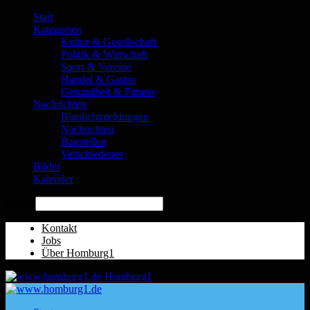
Start
Kategorien
Kultur & Gesellschaft
Politik & Wirtschaft
Sport & Vereine
Handel & Gastro
Gesundheit & Fitness
Nachrichten
Blaulichtmeldungen
Nachrichten
Baustellen
Verschiedenes
Bilder
Kalender
Suche
Kontakt
Jobs
Über Homburg1
Homburg1