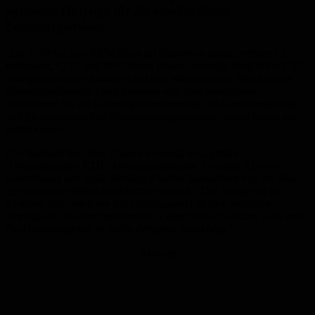
politische Ohrfeige für die saarländische
Landesregierung:
„Die FDP hat eine PKW-Maut im Bundestag immer erfolgreich
verhindert, CDU und SPD haben dieses unsinnige Projekt der CSU
trotz gegenteiliger Aussagen auf den Weg gebracht. Wenn dieses
Bürokratie-Monster Maut kommen soll, sind wenigstens
Ausnahmen für die Grenzregion notwendig, die Landesregierung
und die saarländischen Bundestagsabgeordneten haben hierzu aber
nichts erreicht.
Das Saarland hat diese Chance verpasst, trotz großer
Ankündigungen. CDU-Ministerpräsidentin Annegret Kramp-
Karrenbauer und Anke Rehlinger haben Ausnahmen von der Maut
zu einem ihrer Wahlkampfthemen gemacht. Die Absage an das
Saarland auch noch vor der Landtagswahl ist eine politische
Ohrfeige. In so einer bedeutenden Frage für das Saarland wäre mehr
Durchsetzungskraft in Berlin dringend notwendig.“
Anzeige