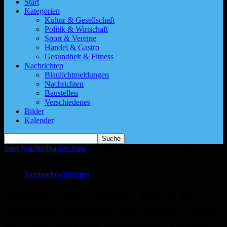
Start
Kategorien
Kultur & Gesellschaft
Politik & Wirtschaft
Sport & Vereine
Handel & Gastro
Gesundheit & Fitness
Nachrichten
Blaulichtmeldungen
Nachrichten
Baustellen
Verschiedenes
Bilder
Kalender
Start
Saarlandnachrichten
Saarland | Oliver Luksic: Absage des
Bundes an mautfreie Zone an der...
Saarlandnachrichten
Saarland | Oliver Luksic: Absage des
Bundes an mautfreie Zone an der Grenze
kurz vor der Wahl ist eine Ohrfeige für