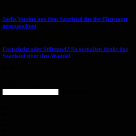
Sechs Vereine aus dem Saarland für ihr Ehrenamt
ausgezeichnet
Fortschritt oder Stillstand? So gespalten denkt das
Saarland über den Wandel
Wetter
Homburg
Überwiegend bewölkt
enter location
18.1
°
C
18.1
°
18.1
°
60%
1.2m/s
54%
So.
35
°