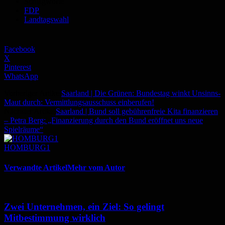
Schlagworte
FDP
Landtagswahl
Facebook
X
Pinterest
WhatsApp
Vorheriger Artikel
Saarland | Die Grünen: Bundestag winkt Unsinns-
Maut durch: Vermittlungsausschuss einberufen!
Nächster Artikel
Saarland | Bund soll gebührenfreie Kita finanzieren
– Petra Berg: „Finanzierung durch den Bund eröffnet uns neue
Spielräume“
HOMBURG1
Verwandte Artikel
Mehr vom Autor
Zwei Unternehmen, ein Ziel: So gelingt
Mitbestimmung wirklich