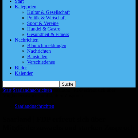
Start
Kategorien
Kultur & Gesellschaft
Politik & Wirtschaft
Sport & Vereine
Handel & Gastro
Gesundheit & Fitness
Nachrichten
Blaulichtmeldungen
Nachrichten
Baustellen
Verschiedenes
Bilder
Kalender
Start
Saarlandnachrichten
Saarland | FDP erfreut sich über
Mitgliederzuwachs und starken Zuspruch
Saarlandnachrichten
Saarland | FDP erfreut sich über
Mitgliederzuwachs und starken Zuspruch