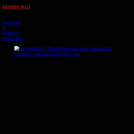
Von
HOMBURG1
-
25. März 2017
Facebook
X
Pinterest
WhatsApp
HOMBURG1 | Nachrichten aus dem Saarland für
Homburg und den Saarpfalz-Kreis
Oliver Luksic, FDP-Landesvorsitzender und
Spitzenkandidat zur Landtagswahl, äußert sich
anlässlich der anhaltenden Eintritte in die Partei:
„Seit Martin Schulz Kanzlerkandidat der SPD wurde, nehmen auch
die Eintritte in die FDP rasant zu. Bundesweit können wir Freien
Demokraten über 1400 Neumitglieder begrüßen. Auch im Saarland
wachsen wir weiter. 40 Neumitglieder engagieren sich mittlerweile
zusätzlich bei uns in der Partei. Damit wachsen wir im Saarland auf
1070 Mitglieder.