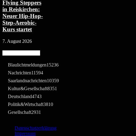
Flying Steppers
in Reiskirchen:
Neuer Hip-Hop-
Step-Aerobic-
Kurs startet
7. August 2026
Beliebte Kategorie
Blaulichtmeldungen
15236
Nachrichten
11594
Saarlandnachrichten
10359
Kultur&Gesellschaft
8351
Deutschland
4743
Politik&Wirtschaft
3810
Gesellschaft
2931
Datenschutzerklärung
Impressum