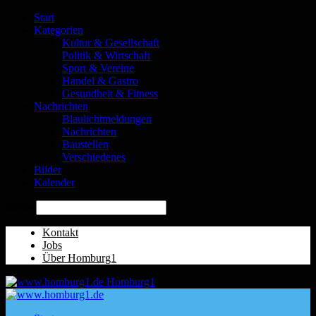
Start
Kategorien
Kultur & Gesellschaft
Politik & Wirtschaft
Sport & Vereine
Handel & Gastro
Gesundheit & Fitness
Nachrichten
Blaulichtmeldungen
Nachrichten
Baustellen
Verschiedenes
Bilder
Kalender
Suche
Kontakt
Jobs
Über Homburg1
Homburg1