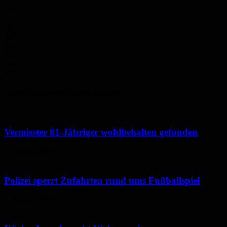
Mo.
36
°
Di.
30
°
Mi.
32
°
Do.
32
°
Polizeimeldungen aus der Region
Vermisster 81-Jähriger wohlbehalten gefunden
6. August 2026
Polizei sperrt Zufahrten rund ums Fußballspiel
6. August 2026