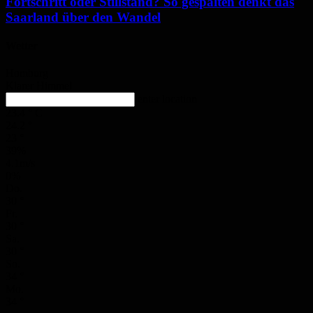
Fortschritt oder Stillstand? So gespalten denkt das
Saarland über den Wandel
Wetter
Homburg
Klarer Himmel
enter location
23.4
°
C
24.2
°
23
°
39%
4.1m/s
0%
Do.
30
°
Fr.
30
°
Sa.
30
°
So.
34
°
Mo.
34
°