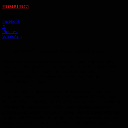
Von
HOMBURG1
-
2. März 2016
Facebook
X
Pinterest
WhatsApp
HOMBURG1 | SAARLAND NACHRICHTEN
Anlässlich der von Sozialministerin Bachmann angekündigten
Gesetzesänderung, wonach die saarländische Heimaufsicht mehr
Kompetenzen erhalten soll, erklärt Astrid Schramm,
gesundheitspolitische Sprecherin der Linksfraktion im
Saarländischen Landtag:
„Grundsätzlich ist der Vorstoß von Ministerin Bachmann zu
begrüßen, denn spätestens nach den jüngsten Vorfällen war eine
Reaktion längst überfällig. DIE LINKE hat schon vor vier Jahren
gefordert, die saarländische Heimaufsicht dringend personell
aufzustocken. Es kann zudem nicht sein, dass Pflegeeinrichtungen
lediglich ein Mal im Jahr kontrolliert werden. Das ist definitiv zu
wenig, um eventuell auftretende Missstände rechtzeitig zu
bemerken.“