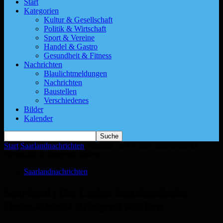
Start
Kategorien
Kultur & Gesellschaft
Politik & Wirtschaft
Sport & Vereine
Handel & Gastro
Gesundheit & Fitness
Nachrichten
Blaulichtmeldungen
Nachrichten
Baustellen
Verschiedenes
Bilder
Kalender
Start
Saarlandnachrichten
Saarland | Die Linke: Saarländische
Heimaufsicht dringend stärken
Saarlandnachrichten
Saarland | Die Linke: Saarländische
Heimaufsicht dringend stärken