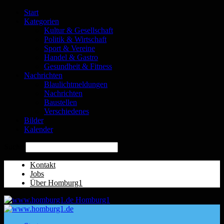
Start
Kategorien
Kultur & Gesellschaft
Politik & Wirtschaft
Sport & Vereine
Handel & Gastro
Gesundheit & Fitness
Nachrichten
Blaulichtmeldungen
Nachrichten
Baustellen
Verschiedenes
Bilder
Kalender
Suche
Kontakt
Jobs
Über Homburg1
Homburg1