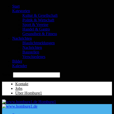
Start
Kategorien
Kultur & Gesellschaft
Politik & Wirtschaft
Sport & Vereine
Handel & Gastro
Gesundheit & Fitness
Nachrichten
Blaulichtmeldungen
Nachrichten
Baustellen
Verschiedenes
Bilder
Kalender
Suche
Kontakt
Jobs
Über Homburg1
Homburg1