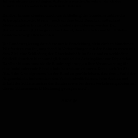
Infrastrukturen zerschlagen. Außerdem würden Anwohner durch den
zusätzlichen Lkw-Verkehr noch mehr belastet.
Darüber hinaus könnten durch die Schließung der Standorte zahlreiche
Arbeitsplätze bedroht sein – auch im Saarland. Denn hier sollen laut
Medienangaben bis zu 14 Güterbahnhöfe geschlossen werden. Der
Betriebsrat von DB Cargo rechnet damit, dass letztlich rund 5000 Stellen
bundesweit wegfallen könnten.
Die Landesregierung darf diese fatale Entwicklung nicht einfach hinnehmen.
Wir fordern von ihr, umgehend in Verhandlungen mit der Bahn zu treten mit
dem Ziel, eine Schließung der Güterbahnhöfe im Saarland zu verhindern.
Schließlich stehen hier womöglich zahlreiche Arbeitsplätze zur Disposition.
Darüber hinaus muss sie die Bundesregierung an ihre Verantwortung für
eine funktionierende Eisenbahninfrastruktur erinnern. Denn nach Art 87e
Abs. 4 des Grundgesetzes hat der Bund zu gewährleisten, dass dem „Wohl der
Allgemeinheit, insbesondere den Verkehrsbedürfnissen, beim Ausbau und
Erhalt des Schienennetzes des Bundes sowie bei deren Verkehrsangeboten auf
diesem Schienennetz [.] Rechnung getragen wird“.
Anzeige