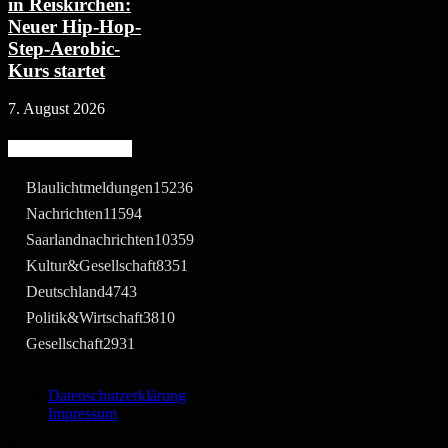
in Reiskirchen:
Neuer Hip-Hop-
Step-Aerobic-
Kurs startet
7. August 2026
Beliebte Kategorie
Blaulichtmeldungen
15236
Nachrichten
11594
Saarlandnachrichten
10359
Kultur&Gesellschaft
8351
Deutschland
4743
Politik&Wirtschaft
3810
Gesellschaft
2931
Datenschutzerklärung
Impressum
©