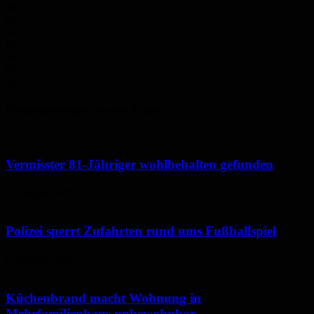
34
°
Mo.
35
°
Di.
30
°
Mi.
25
°
Polizeimeldungen aus der Region
Vermisster 81-Jähriger wohlbehalten gefunden
6. August 2026
Polizei sperrt Zufahrten rund ums Fußballspiel
6. August 2026
Küchenbrand macht Wohnung in
Mehrfamilienhaus unbewohnbar