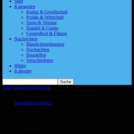
Start
Kategorien
Kultur & Gesellschaft
Politik & Wirtschaft
Sport & Vereine
Handel & Gastro
Gesundheit & Fitness
Nachrichten
Blaulichtmeldungen
Nachrichten
Baustellen
Verschiedenes
Bilder
Kalender
Start
Saarlandnachrichten
Saarland | Die Grünen: Landesregierung
muss sich gegen Schließung von Güterbahnhöfen stellen
Saarlandnachrichten
Saarland | Die Grünen: Landesregierung
muss sich gegen Schließung von
Güterbahnhöfen stellen