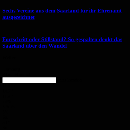
Sechs Vereine aus dem Saarland für ihr Ehrenamt
ausgezeichnet
Fortschritt oder Stillstand? So gespalten denkt das
Saarland über den Wandel
Wetter
Homburg
Klarer Himmel
enter location
11.9
°
C
14.7
°
11.9
°
74%
3.5m/s
3%
Sa.
33
°
So.