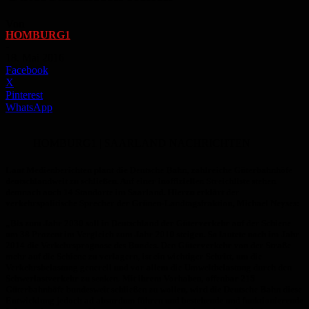
Von
HOMBURG1
-
18. Mai 2016
Facebook
X
Pinterest
WhatsApp
HOMBURG1 | SAARLAND NACHRICHTEN
Laut Medienberichten plant die Deutsche Bahn, zahlreiche Güterbahnhöfe
deutschlandweit zu schließen. Auf einer inoffiziellen Streichliste stehen
demnach auch 14 Standorte im Saarland. Hierzu erklärt der
verkehrspolitische Sprecher der Grünen-Landtagsfraktion, Michael Neyses:
„Bis zum Jahr 2030 soll in Deutschland der Güterverkehr auf der Schiene
um 38 Prozent im Vergleich zum Jahr 2010 steigen. So lautete noch im Jahr
2014 die Verkehrsprognose des Bundes. Den Güterverkehr von der Straße
mehr auf die Schiene zu verlagern, ist ein wichtiger Schritt, um die
Verkehrsbelastung generell und vor allem die Umweltbelastung durch den
Schwerlastverkehr zu senken. Mit ihrem Vorhaben, offenbar 215
Güterbahnhöfe bundesweit schließen zu wollen, wird die Deutsche Bahn diese
Entwicklung jedoch ad absurdum führen und bestehende und funktionierende