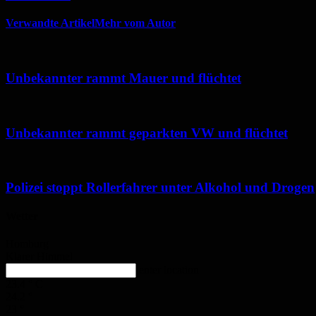
Verwandte Artikel
Mehr vom Autor
Unbekannter rammt Mauer und flüchtet
Unbekannter rammt geparkten VW und flüchtet
Polizei stoppt Rollerfahrer unter Alkohol und Drogen
Wetter
Homburg
Klarer Himmel
enter location
23.4
°
C
24.2
°
23
°