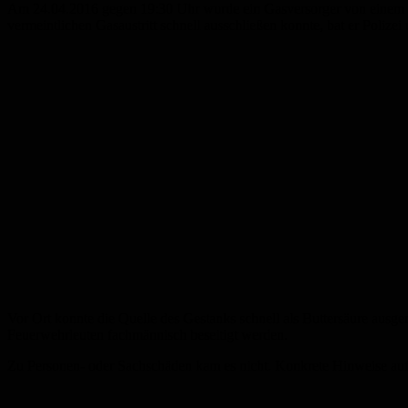
Am 24.04.2016 gegen 19:30 Uhr wurde ein Gasversorger von einem be
vermeintlichen Gasaustritt schnell ausschließen konnte, bat er Polize
Vor Ort konnte die Quelle des Gestanks schnell als Buttersäure ausg
Feuerwehrleuten fachmännisch beseitigt werden.
Zu Personen- oder Sachschäden kam es nicht. Konkrete Hinweise auf d