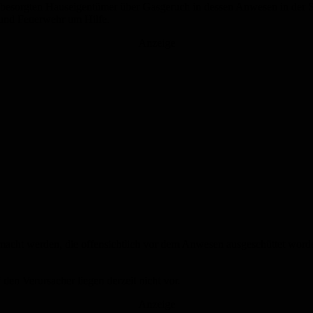
sorgten Hauseigentümer über Gasgeruch in dessen Anwesen in der Saa
i und Feuerwehr um Hilfe.
Anzeige
emacht werden, die offensichtlich vor dem Anwesen ausgeschüttet word
en Verursacher liegen derzeit nicht vor.
Anzeige