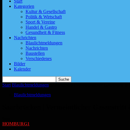
Start
Kategorien
Kultur & Gesellschaft
Politik & Wirtschaft
Sport & Vereine
Handel & Gastro
Gesundheit & Fitness
Nachrichten
Blaulichtmeldungen
Nachrichten
Baustellen
Verschiedenes
Bilder
Kalender
Start
Blaulichtmeldungen
Saarbrücken | Vermeintlicher Gasaustritt i
Blaulichtmeldungen
Saarbrücken | Vermeintlicher Gasaustritt
Von
HOMBURG1
-