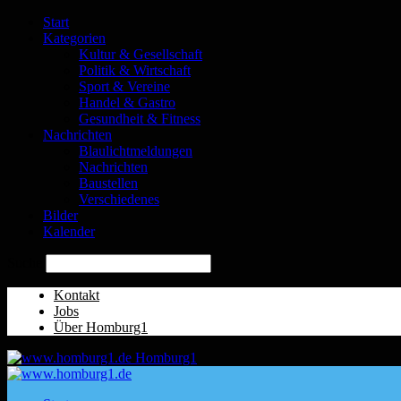
Start
Kategorien
Kultur & Gesellschaft
Politik & Wirtschaft
Sport & Vereine
Handel & Gastro
Gesundheit & Fitness
Nachrichten
Blaulichtmeldungen
Nachrichten
Baustellen
Verschiedenes
Bilder
Kalender
Suche
Kontakt
Jobs
Über Homburg1
Homburg1