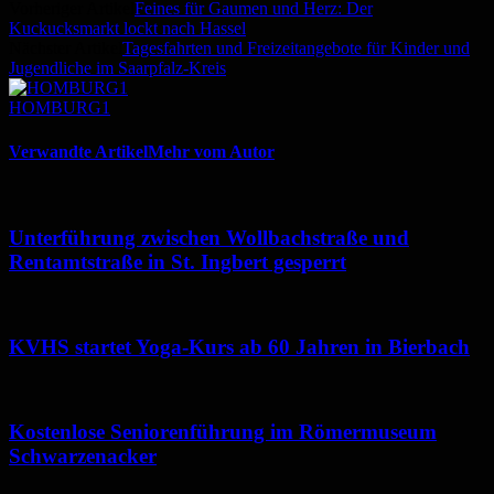
Vorheriger Artikel
Feines für Gaumen und Herz: Der
Kuckucksmarkt lockt nach Hassel
Nächster Artikel
Tagesfahrten und Freizeitangebote für Kinder und
Jugendliche im Saarpfalz-Kreis
HOMBURG1
Verwandte Artikel
Mehr vom Autor
Unterführung zwischen Wollbachstraße und
Rentamtstraße in St. Ingbert gesperrt
KVHS startet Yoga-Kurs ab 60 Jahren in Bierbach
Kostenlose Seniorenführung im Römermuseum
Schwarzenacker