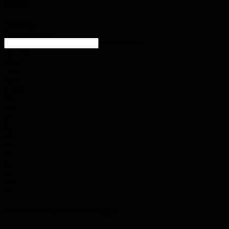
Wetter
Homburg
Klarer Himmel
enter location
16.9
°
C
18.6
°
16.8
°
82%
2.3m/s
0%
Do.
29
°
Fr.
30
°
Sa.
30
°
So.
33
°
Mo.
35
°
Polizeimeldungen aus der Region