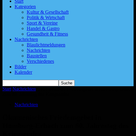
Start
Kategorien
Kultur & Gesellschaft
Politik & Wirtschaft
Sport & Vereine
Handel & Gastro
Gesundheit & Fitness
Nachrichten
Blaulichtmeldungen
Nachrichten
Baustellen
Verschiedenes
Bilder
Kalender
Start
Nachrichten
Ökumenisches Friedensgebet in Homburg-Erbach
zum 80. Jahrestag des Kriegsendes
Nachrichten
Ökumenisches Friedensgebet in
Homburg-Erbach zum 80. Jahrestag des
Kriegsendes