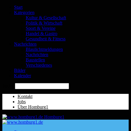
Start
Kategorien
Kultur & Gesellschaft
Politik & Wirtschaft
Sport & Vereine
Handel & Gastro
Gesundheit & Fitness
Nachrichten
Blaulichtmeldungen
Nachrichten
Baustellen
Verschiedenes
Bilder
Kalender
Suche
Kontakt
Jobs
Über Homburg1
Homburg1