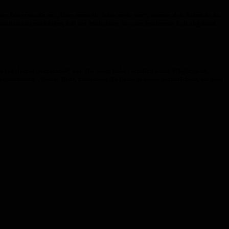
r Dürerstraße an. „Hier muss die Stadt mehr tun“, wandte sich Böhnlein an
ation zu entschärfen, soll der Mülleimer für eine bestimmte Zeit abgebaut
 regelrecht „verarscht“ vor. Die Stadt habe rechtlich keine Möglichkeit,
m genommen“. Seiner Bitte, zumindest die Fassade etwas herzurichten, sei man