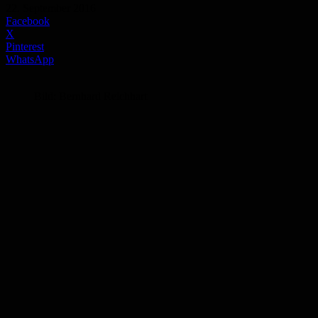
22. September 2016
Facebook
X
Pinterest
WhatsApp
Bild: Bernhard Reichhart