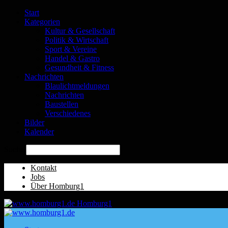
Start
Kategorien
Kultur & Gesellschaft
Politik & Wirtschaft
Sport & Vereine
Handel & Gastro
Gesundheit & Fitness
Nachrichten
Blaulichtmeldungen
Nachrichten
Baustellen
Verschiedenes
Bilder
Kalender
Suche
Kontakt
Jobs
Über Homburg1
Homburg1