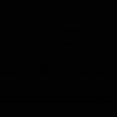
Bürgerinnen und Bürger waren ins Haus der Begegnung gekommen, um ihm
nd gewerbliche Herz“ der Stadt, erklärte Schneidewind. Darüber hinaus habe
: „Die Stadtteilkonferenz Lebendiges Erbach bewegt viel“.
edoch ein Problem mit Altlasten, deren Entsorgung eine fast siebenstellige
komplex Berliner Straße 94-96 wolle die Stadt den „sozialen Sprengstoff“
em habe er festgestellt, dass mittlerweile viele Radfahrer den Bürgersteig
s an der Bexbacher Straße erinnerte Jürgen Schanzenbach an eine seit Jahren