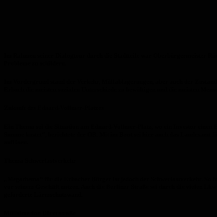
Im Rahmen seiner Dialogtour durch die Stadtteile war Oberbürgermeister Rü
Probleme zu schildern.
Im Vordergrund stand der Verkehr, Müllablagerungen, aber auch der Zustand de
Erbach die meisten sozialen Unterschiede zu bewältigen und die meisten Mensc
Zukunft des Eduard-Vollmer-Platzes
Ein Thema sei die Situation am Eduard-Vollmer-Platz, wo ein Investor einen E
Summe kostet“, berichtete der OB. Mit im Boot sei hier auch das Landesamt 
auflösen.
Thema Schwerlastverkehr
„Megathema“ für die Erbacher Bürger ist jedoch der Schwerlastverkehr. So for
vor seinem Geschäft nutzen. Auch die Berliner Straße sei durch die vielen L
geforderte Lärmschutzwand.
Müllsituation Dürerstraße