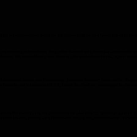
diger Schneidewind auf seiner dritten Station in Erbach zu Gast.Zahlreiche 
s ehemaligen Resi-Kinos. Als größter Stadtteil sei Erbach das „industrielle u
hen mit Migrationshintergrund. Doch es gebe auch schöne Ecken, fügte er hinzu
inkaufsmarkt sowie eine Einrichtung „Betreutes Wohnen“ bauen wolle. „Es gibt j
für Umwelt- und Arbeitsschutz (LUA). Durch den Kauf von Wohnungen im Gebäude
derte Bernhard Ecker, die Dürerstraße für Lkw über 7,5 Tonnen zu sperren. Zud
kw’s stark belastet, betonte Gerd Heinzmann. Wegen des „unzumutbaren“ Verkehr