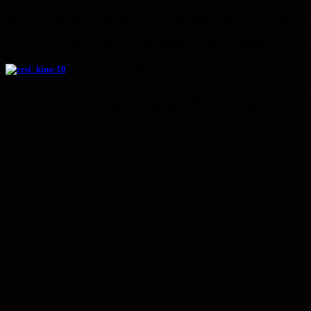
Über parkende Lkw’s in der Spandauer Straße beklagte sich Klaus Mandersche
den OB. Für Ortsvertrauensmann Bernd ist die Vermüllung vor allem im vorder
werden. Um die Dürerstraße etwas ansehnlicher zu machen, appellierte Bernd
Und das alte Resi-Kino?
„Wie sieht es mit dem alten Resi-Kino aus?“, fragte Manfred Abel. Es sei ein 
etwas zu unternehmen, so Schneidewind. Auch Hardy Scherer, Vorsitzender der 
nicht nachgekommen.