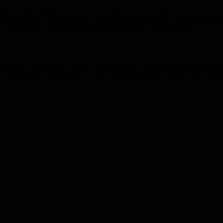
id. Manuela Böhnlein und Hans-Jürgen Bernd sprachen die Verschmutzung in de
en Bereich der Dürerstraße an der Bushaltestelle ein Dorn im Auge. Um die Situ
 an alle Anwohner, ihrer Verpflichtung nach Reinigung nachzukommen.
Schandfleck. Mittlerweile komme er sich von einem Teil der islamischen Gemeinde
Stadtteilkonferenz, fühlt sich „von den Machenschaften des Vereins auf den Ar
Anzeige