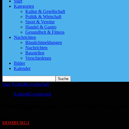
Start
Kategorien
Kultur & Gesellschaft
Politik & Wirtschaft
Sport & Vereine
Handel & Gastro
Gesundheit & Fitness
Nachrichten
Blaulichtmeldungen
Nachrichten
Baustellen
Verschiedenes
Bilder
Kalender
Start
Kultur&Gesellschaft
Oberbürgermeister zu Gast auf Dialogtour 
Kultur&Gesellschaft
Oberbürgermeister zu Gast auf Dialogtou
Von
HOMBURG1
-