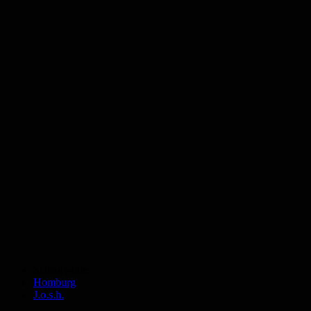
Schlagworte
Homburg
J.o.s.h.