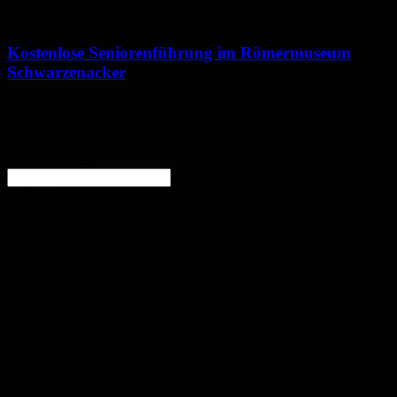
Kostenlose Seniorenführung im Römermuseum
Schwarzenacker
Wetter
Homburg
Klarer Himmel
enter location
16.9
°
C
18.6
°
16.8
°
82%
2.3m/s
0%
Do.
29
°
Fr.
30
°
Sa.
30
°
So.