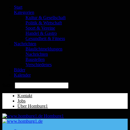
Start
Kategorien
Kultur & Gesellschaft
Politik & Wirtschaft
Sport & Vereine
Handel & Gastro
Gesundheit & Fitness
Nachrichten
Blaulichtmeldungen
Nachrichten
Baustellen
Verschiedenes
Bilder
Kalender
Suche
Kontakt
Jobs
Über Homburg1
Homburg1