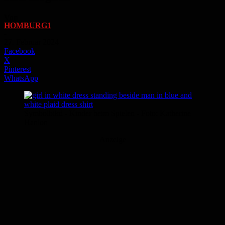
Von
HOMBURG1
-
27. Februar 2024
Facebook
X
Pinterest
WhatsApp
Symbolbikd - Kinder beim Spielen - Foto: Katherine
Hanlon
Anzeige