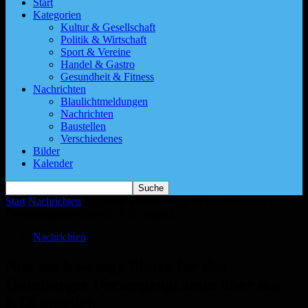
Start
Kategorien
Kultur & Gesellschaft
Politik & Wirtschaft
Sport & Vereine
Handel & Gastro
Gesundheit & Fitness
Nachrichten
Blaulichtmeldungen
Nachrichten
Baustellen
Verschiedenes
Bilder
Kalender
Start
Nachrichten
Nur noch wenige Plätze für das Homburger
Ferienprogramm über das KIZ möglich
Nachrichten
Nur noch wenige Plätze für das
Homburger Ferienprogramm über das
KIZ möglich