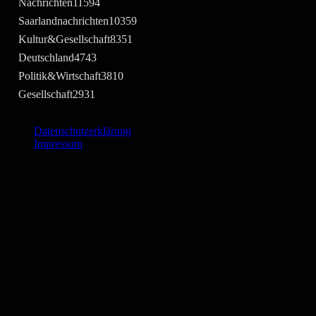
Nachrichten
11594
Saarlandnachrichten
10359
Kultur&Gesellschaft
8351
Deutschland
4743
Politik&Wirtschaft
3810
Gesellschaft
2931
Datenschutzerklärung
Impressum
©