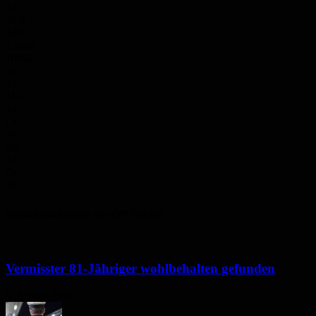
27.5
°
26.9
°
43%
1.2m/s
100%
So.
34
°
Mo.
34
°
Di.
31
°
Mi.
33
°
Do.
35
°
Polizeimeldungen aus der Region
Vermisster 81-Jähriger wohlbehalten gefunden
6. August 2026