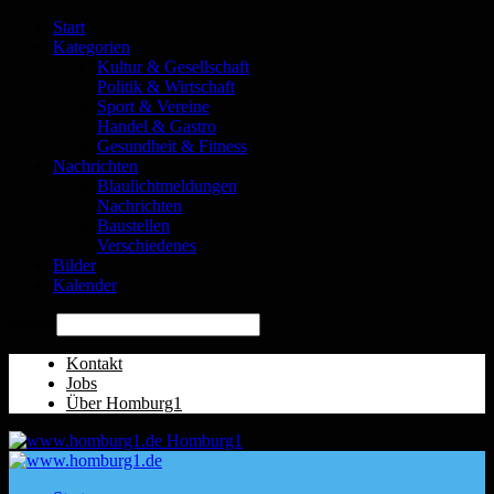
Start
Kategorien
Kultur & Gesellschaft
Politik & Wirtschaft
Sport & Vereine
Handel & Gastro
Gesundheit & Fitness
Nachrichten
Blaulichtmeldungen
Nachrichten
Baustellen
Verschiedenes
Bilder
Kalender
Suche
Kontakt
Jobs
Über Homburg1
Homburg1