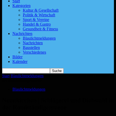
Start
Kategorien
Kultur & Gesellschaft
Politik & Wirtschaft
Sport & Vereine
Handel & Gastro
Gesundheit & Fitness
Nachrichten
Blaulichtmeldungen
Nachrichten
Baustellen
Verschiedenes
Bilder
Kalender
Start
Blaulichtmeldungen
Neunkirchen | Schlägerei und Diebstahl in
der Randständigenszene
Blaulichtmeldungen
Neunkirchen | Schlägerei und Diebstahl in
der Randständigenszene