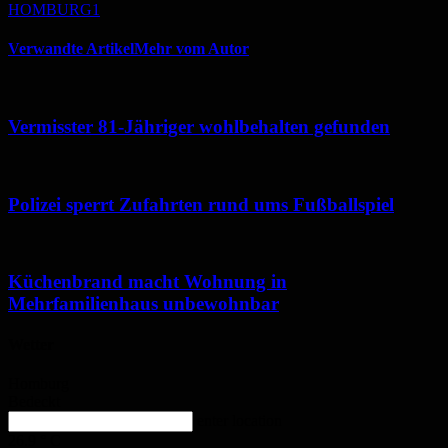
HOMBURG1
Verwandte Artikel
Mehr vom Autor
Vermisster 81-Jähriger wohlbehalten gefunden
Polizei sperrt Zufahrten rund ums Fußballspiel
Küchenbrand macht Wohnung in
Mehrfamilienhaus unbewohnbar
Wetter
Homburg
Bedeckt
enter location
26.9
°
C