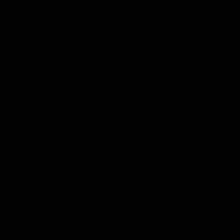
Der 43jährige, ägyptische Geschädigte wurde von einer
sechsköpfigen Personengruppe, welche er offenbar kannte, im
Bereich eines bekannten Randständigentreffpunkts vor dem
Neunkircher Postpark angesprochen und unmittelbar angegriffen.
Die sechs Männer, dem Aussehen nach osteuropäischen Phänotyps,
schlugen und traten auf das Opfer ein. Als das Opfer auf dem Boden
lag, entwendeten sie dessen Mobiltelefon sowie die Geldbörse mit
Bargeld. Sowohl Täter als auch Opfer verkehren in der Neunkircher
Randständigenszene.
Anzeige