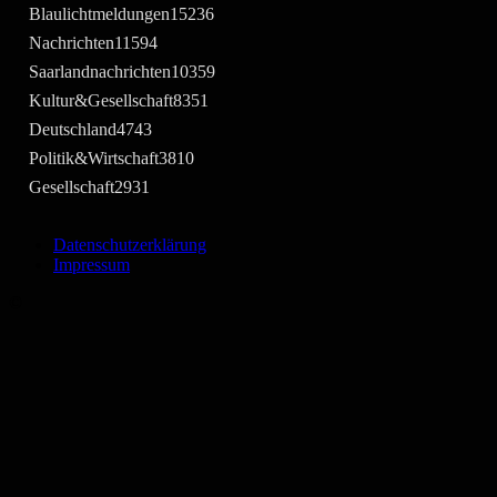
Blaulichtmeldungen
15236
Nachrichten
11594
Saarlandnachrichten
10359
Kultur&Gesellschaft
8351
Deutschland
4743
Politik&Wirtschaft
3810
Gesellschaft
2931
Datenschutzerklärung
Impressum
©