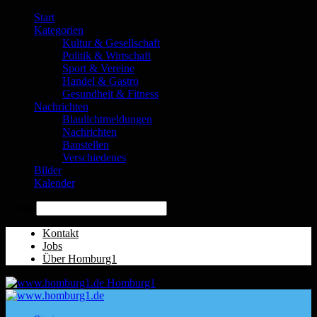
Start
Kategorien
Kultur & Gesellschaft
Politik & Wirtschaft
Sport & Vereine
Handel & Gastro
Gesundheit & Fitness
Nachrichten
Blaulichtmeldungen
Nachrichten
Baustellen
Verschiedenes
Bilder
Kalender
Suche
Kontakt
Jobs
Über Homburg1
Homburg1