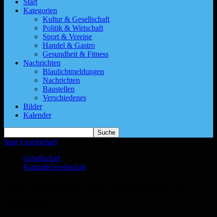
Start
Kategorien
Kultur & Gesellschaft
Politik & Wirtschaft
Sport & Vereine
Handel & Gastro
Gesundheit & Fitness
Nachrichten
Blaulichtmeldungen
Nachrichten
Baustellen
Verschiedenes
Bilder
Kalender
Start
Gesellschaft
Neue Malbücher für KiTa-Kinder in Homburg
Gesellschaft
Kultur&Gesellschaft
Neue Malbücher für KiTa-Kinder in
Homburg