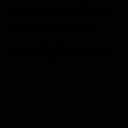
Vorschulkinder der KiTa verteilte. Sandra Schatzmann hatte
zusätzlich noch Kinderstadtpläne mitgebracht, in dem viele
Ausflugsziele und die Spielplätze in der Stadt zu finden sind. Die
stellvertretende Leiterin der KiTa, Viktoria Betz, und die
Gruppenleiterin Kerstin Weiser freuten sich mit den Kindern, dass
ihnen die Malbücher persönlich übergeben wurden.
Dank der Unterstützung durch die Stadtwerke Homburg und der
KOI – Wasserwelt Homburg können alle Kinder im Vorschulalter
dieses Malbuch kostenfrei erhalten. Manfred Rippel dankte den
Unternehmen für ihre Unterstützung und hofft, dass nicht nur die
Kinder in Bruchhof viel Spaß mit den Malbüchern haben.
Anzeige