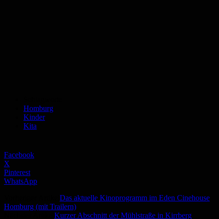
Schlagworte
Homburg
Kinder
Kita
Facebook
X
Pinterest
WhatsApp
Vorheriger Artikel
Das aktuelle Kinoprogramm im Eden Cinehouse
Homburg (mit Trailern)
Nächster Artikel
Kurzer Abschnitt der Mühlstraße in Kirrberg