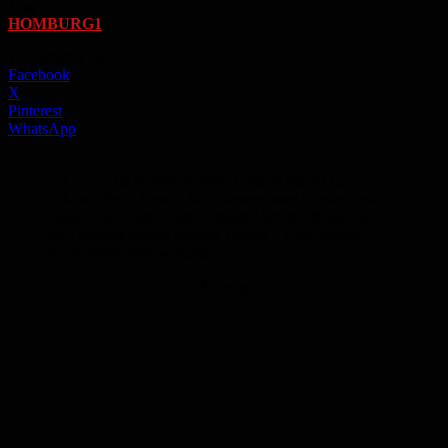
Von
HOMBURG1
-
19. Oktober 2023
Facebook
X
Pinterest
WhatsApp
v. l. n. r.: Die stellvertretende Leiterin der KiTa,
Viktoria Betz, Sandra Schatzmann vom Kinder- und
Jugendbüro, den Beigeordneten Manfred Rippel und
die Gruppenleiterin Kerstin Weiser. - Foto: Jürgen
Kruthoff/Stadtverwaltung
Anzeige