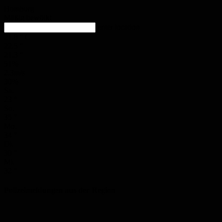
Homburg
Mäßig bewölkt
enter location
21.8
°
C
22.5
°
21.3
°
51%
2.3m/s
30%
Sa.
23
°
So.
35
°
Mo.
34
°
Di.
30
°
Mi.
32
°
Polizeimeldungen aus der Region