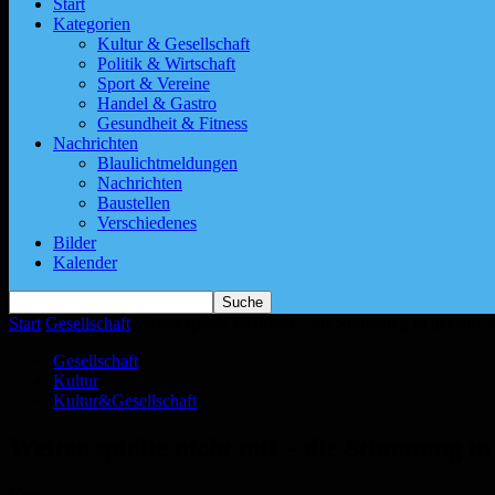
Start
Kategorien
Kultur & Gesellschaft
Politik & Wirtschaft
Sport & Vereine
Handel & Gastro
Gesundheit & Fitness
Nachrichten
Blaulichtmeldungen
Nachrichten
Baustellen
Verschiedenes
Bilder
Kalender
Start
Gesellschaft
Wetter spielte nicht mit – die Stimmung in der Ski-
Gesellschaft
Kultur
Kultur&Gesellschaft
Wetter spielte nicht mit – die Stimmung i
Von