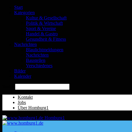
Start
Kategorien
Kultur & Gesellschaft
Politik & Wirtschaft
Sport & Vereine
Handel & Gastro
Gesundheit & Fitness
Nachrichten
Blaulichtmeldungen
Nachrichten
Baustellen
Verschiedenes
Bilder
Kalender
Suche
Kontakt
Jobs
Über Homburg1
Homburg1