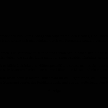
schmack des Publikums. Songs von Supertramp, den Beatles, Hot Choco
e Band spielte sich nicht einfach durch ein Programm, sondern versta
 Rahmen. Die Vereinswirte Marion und Stefan Schuh haben sich für die
gen geben, die aus der Hütte nicht nur einen beliebten Rastplatz, sond
gab es kühle Getränke und Hüttenspezialitäten, sodass man es sich tro
gte sich: Manchmal reicht eine warme Hütte, gute Musik und ein eingesp
huh sowie beim gesamten Hüttenteam für die Organisation, die Gastf
 Stimmung passte, das Publikum blieb, und aus der wetterbedingten Pl
Anzeige