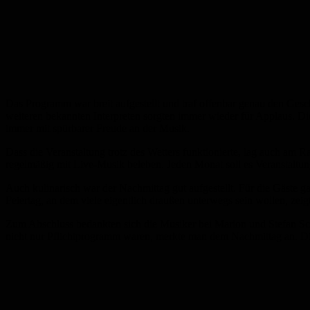
Das Programm war breit aufgestellt und traf offenbar genau den Ge
weiteren bekannten Interpreten sorgten immer wieder für Applaus. Di
immer mit spürbarer Freude an der Musik.
Dass die Veranstaltung trotz des Wetters funktionierte, lag auch am
regelmäßig mit Live-Musik beleben. Jeden Monat soll es Veranstaltun
Auch kulinarisch war der Nachmittag gut aufgestellt. Für die Gäste 
Feiertag, an dem viele eigentlich draußen unterwegs sein wollen, zei
Zum Abschluss bedankten sich die Musiker bei Marion und Stefan Sc
nicht nur Pflichtprogramm waren, merkte man dem Nachmittag an. Die