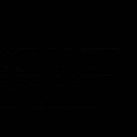
late, Bob Marley, Elvis Presley, Pink Floyd, The Monkees und
nd es, die Besucher mitzunehmen. Mal ruhig, mal schwungvoll, aber
ses Jahr einiges vorgenommen und wollen die Ski- und Wanderhütte
ern auch einen kleinen Treffpunkt für Musikfreunde machen.
tz grauem Himmel drinnen gut gehen lassen konnte. Gerade an einem
ieltes Team, damit der Tag trotzdem gelingt.
reundschaft und die angenehme Zusammenarbeit. Dass solche Worte
anänderung wurde ein gelungener Hüttenauftritt.