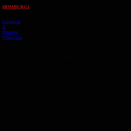
Von
HOMBURG1
-
27. September 2023
Facebook
X
Pinterest
WhatsApp
Markus Uhl, CDU - Bild: Stephan Bonaventura
Anzeige