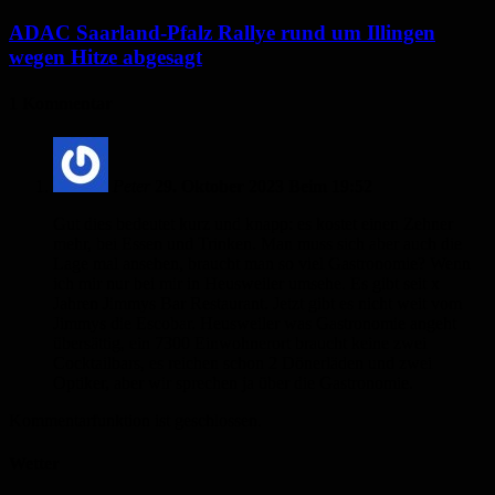
ADAC Saarland-Pfalz Rallye rund um Illingen
wegen Hitze abgesagt
1 Kommentar
Peter
29. Oktober 2023 Beim 19:52
Gut dies bedeutet kurz und knapp: es kostet einen Zehner
mehr, bei Essen und Trinken. Man muss sich aber auch die
Lage mal ansehen, braucht man so viel Gastronomie? Wenn
ich mir nur bei mir in Heusweiler umsehe. Es gibt seit x
Jahren Jimmys Bar Restaurant. Jetzt gibt es nicht weit vom
Jimmys die Escobar. Heusweiler was Gastronomie angeht
übersättig, ein 7300 Einwohnerort braucht keine zwei
Cocktailbars, es reichen schon 2 Dönerläden und zwei
Optiker, aber wir sprechen ja über die Gastronomie.
Kommentarfunktion ist geschlossen.
Wetter