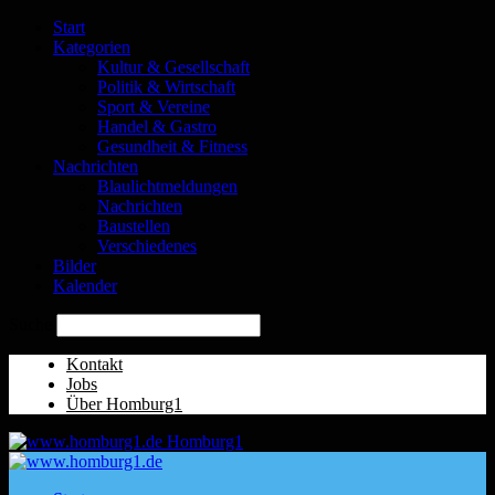
Start
Kategorien
Kultur & Gesellschaft
Politik & Wirtschaft
Sport & Vereine
Handel & Gastro
Gesundheit & Fitness
Nachrichten
Blaulichtmeldungen
Nachrichten
Baustellen
Verschiedenes
Bilder
Kalender
Suche
Kontakt
Jobs
Über Homburg1
Homburg1