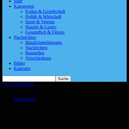
Start
Kategorien
Kultur & Gesellschaft
Politik & Wirtschaft
Sport & Vereine
Handel & Gastro
Gesundheit & Fitness
Nachrichten
Blaulichtmeldungen
Nachrichten
Baustellen
Verschiedenes
Bilder
Kalender
Start
Nachrichten
Markus Uhl: „Unsere Gastronomie verdient
Unterstützung“
Nachrichten
Markus Uhl: „Unsere Gastronomie
verdient Unterstützung“