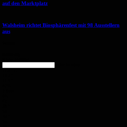
auf den Marktplatz
Walsheim richtet Biosphärenfest mit 98 Ausstellern
aus
Wetter
Homburg
Klarer Himmel
enter location
11.4
°
C
14.2
°
11.3
°
82%
2.6m/s
0%
Fr.
28
°
Sa.
32
°
So.
34
°