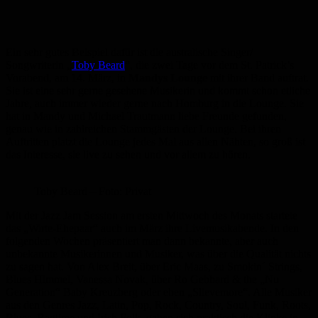
Ein sehr gutes Beispiel dafür ist die australische Singer/
Songwriterin „
Toby Beard
“, die zwei Tage vor dem St. Patrick’s
Vorabend, am 14. März, in
Mandys Lounge
mit ihrer Band auftrat.
Sie ist eine sehr gerne gesehene Musikerin und kommt schon etliche
Jahre, auch immer wieder gerne nach Homburg in die Lounge. Sie
hat in Mandy und Michael Trautmann liebe Freunde gefunden,
genau wie in zahlreichen Stammgästen der Lounge. Bei ihren
Auftritten platzt die Lounge jedes Mal aus allen Nähten, so groß ist
das Interesse, sie live zu sehen und vor allem zu hören.
Toby Beard – Foto: Privat
Mit der Jazz Jam Session am ersten Mittwoch des Monats startete
das „Wirte-Ehepaar“ auch im März ihre Livemusikabende. In den
folgenden Wochen präsentiert man dann bekannte, aber auch
unbekannte Musikerinnen und Musiker, was über die Qualität nichts
zu sagen hat. Von Alex Breit, über Eric Maas, zu Smokin´ Strings,
Blues Himmel, Vanessa Novak, über Ro Gebhard & the „Nu
Generation“ Baby Kreuzberg oder eben „Slievemore“. Alle Musiker
aus den Genres Jazz, Latin, Pop, Rock, Country, Soul, Funk, Roots,
Blues, Ragtime und Irish Folk, gaben sich praktisch die Klinke in