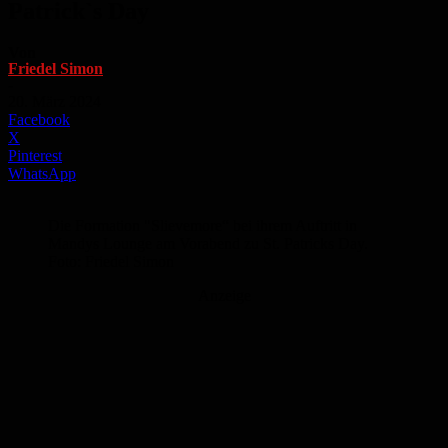
Patrick`s Day
Von
Friedel Simon
-
20. März 2024
Facebook
X
Pinterest
WhatsApp
Die Formation "Slievemore“ bei ihrem Auftritt in
Mandys Lounge am Vorabend zu St. Patricks Day.
Foto: Friedel Simon
Anzeige