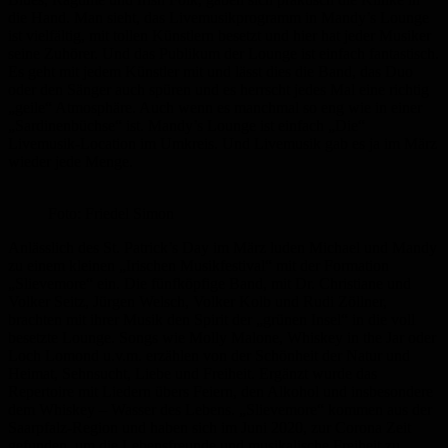
die Hand. Man sieht, das Livemusikprogramm in Mandy’s Lounge
ist vielfältig, mit tollen Künstlern besetzt und hier hat jeder Musiker
seine Zuhörer. Und das Publikum der Lounge ist einfach fantastisch.
Es geht mit jedem Künstler mit und lässt dies die Band, das Duo
oder den Sänger auch spüren und es herrscht jedes Mal eine richtig
„geile“ Atmosphäre. Auch wenn es manchmal so eng wie in einer
„Sardinenbüchse“ ist. Mandy’s Lounge ist einfach „Die“
Livemusik-Location im Umkreis. Und Livemusik gab es ja im März
wieder jede Menge.
Foto: Friedel Simon
Anlässlich des St. Patrick’s Day im März luden Michael und Mandy
zu einem kleinen „Irischen Musikfestival“ mit der Formation
„Slievemore“ ein. Die fünfköpfige Band, mit Dr. Christiane und
Volker Seitz, Jürgen Welsch, Volker Kolb und Rudi Zöllner,
brachten mit ihrer Musik den Spirit der „grünen Insel“ in die voll
besetzte Lounge. Songs wie Molly Malone, Whiskey in the Jar oder
Loch Lomond u.v.m. erzählen von der Schönheit der Natur und
Heimat, Sehnsucht, Liebe und Freiheit. Ergänzt wurde das
Repertoire mit Liedern übers Feiern, den Alkohol und insbesondere
dem Whiskey – Wasser des Lebens. „Slievemore“ kommen aus der
Saarpfalz-Region und haben sich im Juni 2020, zur Corona Zeit
gefunden, um die Lebensfreunde und musikalische Freiheit zu