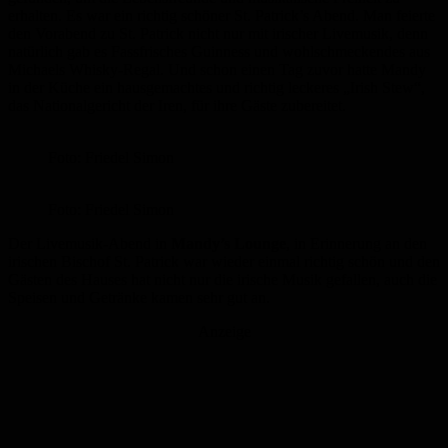
erhalten. Es war ein richtig schöner St. Patrick’s Abend. Man feierte
den Vorabend zu St. Patrick nicht nur mit irischer Livemusik, denn
natürlich gab es Fassfrisches Guinness und wohlschmeckendes aus
Michaels Whisky-Regal. Und schon einen Tag zuvor hatte Mandy
in der Küche ein hausgemachtes und richtig leckeres „Irish Stew“,
das Nationalgericht der Iren, für ihre Gäste zubereitet.
Foto: Friedel Simon
Foto: Friedel Simon
Der Livemusik-Abend in
Mandy’s Lounge
, in Erinnerung an den
irischen Bischof St. Patrick war wieder einmal richtig schön und den
Gästen des Hauses hat nicht nur die irische Musik gefallen, auch die
Speisen und Getränke kamen sehr gut an.
Anzeige