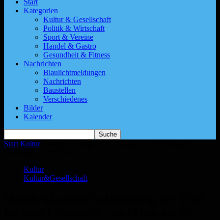
Start
Kategorien
Kultur & Gesellschaft
Politik & Wirtschaft
Sport & Vereine
Handel & Gastro
Gesundheit & Fitness
Nachrichten
Blaulichtmeldungen
Nachrichten
Baustellen
Verschiedenes
Bilder
Kalender
Start
Kultur
Mandy’s Lounge in Homburg, der Treff für gute
Livemusik – nicht nur...
Kultur
Kultur&Gesellschaft
Mandy’s Lounge in Homburg, der Treff
für gute Livemusik – nicht nur am St.