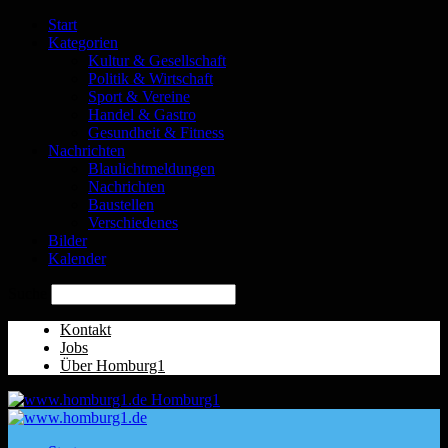
Start
Kategorien
Kultur & Gesellschaft
Politik & Wirtschaft
Sport & Vereine
Handel & Gastro
Gesundheit & Fitness
Nachrichten
Blaulichtmeldungen
Nachrichten
Baustellen
Verschiedenes
Bilder
Kalender
Suche
Kontakt
Jobs
Über Homburg1
Homburg1