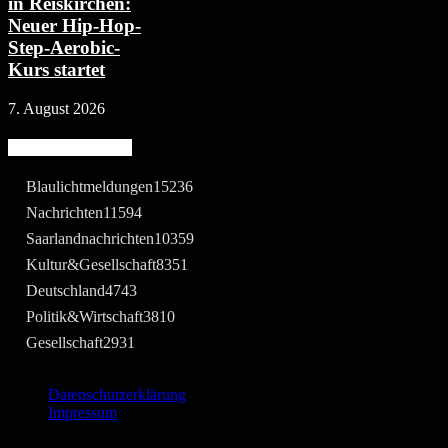
in Reiskirchen:
Neuer Hip-Hop-
Step-Aerobic-
Kurs startet
7. August 2026
Beliebte Kategorie
Blaulichtmeldungen
15236
Nachrichten
11594
Saarlandnachrichten
10359
Kultur&Gesellschaft
8351
Deutschland
4743
Politik&Wirtschaft
3810
Gesellschaft
2931
Datenschutzerklärung
Impressum
©