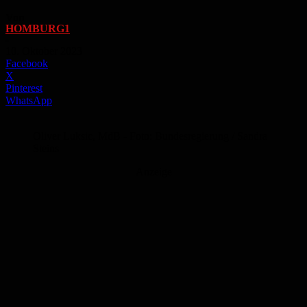
Von
HOMBURG1
-
10. Oktober 2023
Facebook
X
Pinterest
WhatsApp
Oliver Luksic, MdB - Foto: Bundesregierung / Sandra
Steins
Anzeige