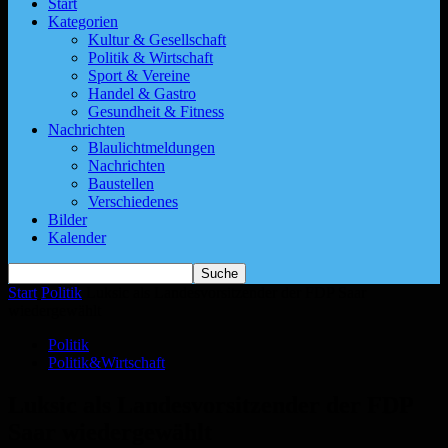
Start
Kategorien
Kultur & Gesellschaft
Politik & Wirtschaft
Sport & Vereine
Handel & Gastro
Gesundheit & Fitness
Nachrichten
Blaulichtmeldungen
Nachrichten
Baustellen
Verschiedenes
Bilder
Kalender
Start
Politik
Luksic als Landesvorsitzender der FDP Saar
wiedergewählt
Politik
Politik&Wirtschaft
Luksic als Landesvorsitzender der FDP
Saar wiedergewählt