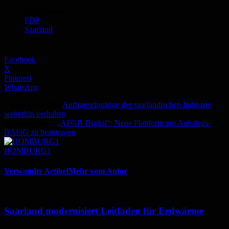
Schlagworte
FDP
Saarland
Facebook
X
Pinterest
WhatsApp
Vorheriger Artikel
Auftragseingänge der saarländischen Industrie
weiterhin verhalten
Nächster Artikel
„AFGB Digital“: Neue Plattform um Aufstiegs-
BAföG zu beantragen
HOMBURG1
Verwandte Artikel
Mehr vom Autor
Saarland modernisiert Leitfaden für Erdwärme