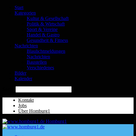
Start
Kategorien
Kultur & Gesellschaft
Politik & Wirtschaft
Sport & Vereine
Handel & Gastro
Gesundheit & Fitness
Nachrichten
Blaulichtmeldungen
Nachrichten
Baustellen
Verschiedenes
Bilder
Kalender
Suche
Kontakt
Jobs
Über Homburg1
Homburg1