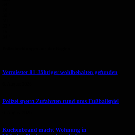
34
°
Di.
30
°
Mi.
32
°
Do.
34
°
Polizeimeldungen aus der Region
Vermisster 81-Jähriger wohlbehalten gefunden
6. August 2026
Polizei sperrt Zufahrten rund ums Fußballspiel
6. August 2026
Küchenbrand macht Wohnung in