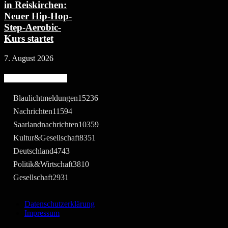
in Reiskirchen:
Neuer Hip-Hop-
Step-Aerobic-
Kurs startet
7. August 2026
Beliebte Kategorie
Blaulichtmeldungen
15236
Nachrichten
11594
Saarlandnachrichten
10359
Kultur&Gesellschaft
8351
Deutschland
4743
Politik&Wirtschaft
3810
Gesellschaft
2931
Datenschutzerklärung
Impressum