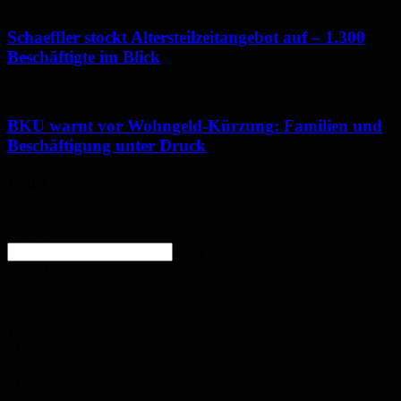
Schaeffler stockt Altersteilzeitangebot auf – 1.300
Beschäftigte im Blick
BKU warnt vor Wohngeld-Kürzung: Familien und
Beschäftigung unter Druck
Wetter
Homburg
Bedeckt
enter location
27.9
°
C
27.9
°
27
°
34%
1.9m/s
91%
So.
31
°
Mo.