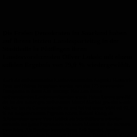
Die Freien Demokraten im Saarland haben
auf ihrem letzten Landesparteitag in der
Stadthalle in Püttlingen ihren
Landesvorsitzenden Oliver Luksic mit einem
soliden Ergebnis von 79,0 % wiedergewählt.
Auch die stellvertretenden Landesvorsitzenden Angelika Hießerich-
Peter und Helmut Isringhaus wurden von den 175 anwesenden
Delegierten in ihrem Amt bestätigt. Neu zum dritten
stellvertretenden Landesvorsitzenden wurde Helge Lorenz gewählt,
der für den bisherigen Stellvertreter Marcel Mucker gewählt wurde.
Mucker trat als Generalsekretär an und hat bei seiner Wahl mit 92,45
% ein ausgezeichnetes Ergebnis erzielt. Roland König als
Schatzmeister sowie Vera Haböck als Schriftführerin erhielten
ebenfalls mit guten Ergebnissen ein neues Mandat für die nächsten
zwei Jahre. Als Beisitzer komplettieren Erik Spaniol, Jeanine
Bonaventura, Gudrun Bierbrauer-Haupenthal, Dennis Diez, Klaus