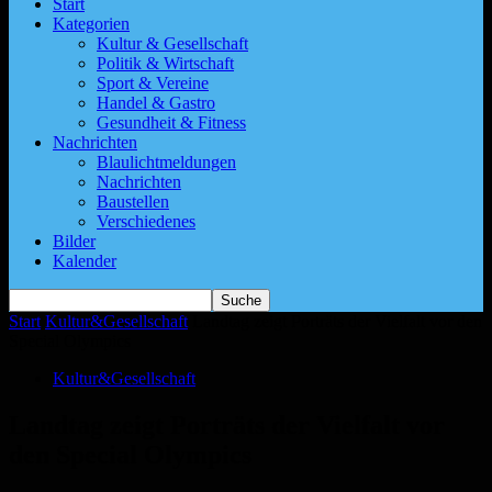
Start
Kategorien
Kultur & Gesellschaft
Politik & Wirtschaft
Sport & Vereine
Handel & Gastro
Gesundheit & Fitness
Nachrichten
Blaulichtmeldungen
Nachrichten
Baustellen
Verschiedenes
Bilder
Kalender
Start
Kultur&Gesellschaft
Landtag zeigt Porträts der Vielfalt vor den
Special Olympics
Kultur&Gesellschaft
Landtag zeigt Porträts der Vielfalt vor
den Special Olympics