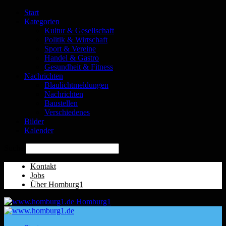
Start
Kategorien
Kultur & Gesellschaft
Politik & Wirtschaft
Sport & Vereine
Handel & Gastro
Gesundheit & Fitness
Nachrichten
Blaulichtmeldungen
Nachrichten
Baustellen
Verschiedenes
Bilder
Kalender
Suche
Kontakt
Jobs
Über Homburg1
Homburg1