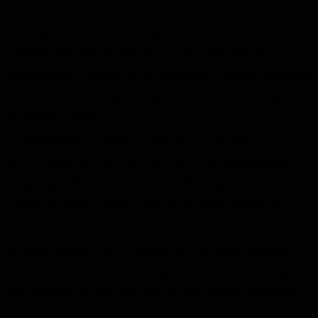
Dutkas Bilder verzichten auf große Gesten. Sie suchen jene
flüchtigen Sekunden, in denen die soziale Fassade fällt und ein
unverstellter Blick möglich wird. So entstehen Porträts, die
unterschiedliche Lebensläufe und Erfahrungen abbilden, gleichzeitig
aber das Verbindende sichtbar machen. Der Titel der Schau ist
Programm: Jedes Gesicht ist ein Fragment, gemeinsam ergeben sie
ein größeres Ganzes.
Für Innenminister Reinhold Jost trifft das Projekt einen
gesellschaftlichen Nerv. „Die Ausstellung macht sichtbar, wie
wertvoll Vielfalt für unsere Gesellschaft ist. Sie zeigt Menschen
nicht über Kategorien oder Zuschreibungen, sondern in ihrer
Persönlichkeit und Ausstrahlung“, erklärt der Minister. Gerade im
Umfeld der Special Olympics setze sie ein starkes Zeichen für
Respekt, Teilhabe und ein menschliches Miteinander.
Der Fotograf selbst beschreibt seinen Zugang nüchtern und
persönlich zugleich. „Mich interessieren nicht perfekt inszenierte
Bilder, sondern die kurzen, ehrlichen Momente dazwischen – jene
Sekunden, in denen Menschen einfach sie selbst sind“, so Dutka.
Sein Anliegen: die Betrachter dazu bewegen, genauer hinzusehen
und Vorurteile zumindest für einen Moment beiseitezulegen.