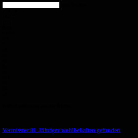
enter location
11.4
°
C
14.2
°
11.3
°
82%
2.6m/s
0%
Fr.
28
°
Sa.
32
°
So.
34
°
Mo.
36
°
Di.
28
°
Polizeimeldungen aus der Region
Vermisster 81-Jähriger wohlbehalten gefunden