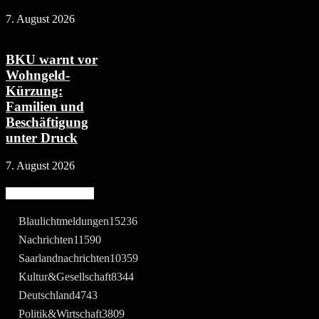
7. August 2026
BKU warnt vor
Wohngeld-
Kürzung:
Familien und
Beschäftigung
unter Druck
7. August 2026
Beliebte Kategorie
Blaulichtmeldungen
15236
Nachrichten
11590
Saarlandnachrichten
10359
Kultur&Gesellschaft
8344
Deutschland
4743
Politik&Wirtschaft
3809