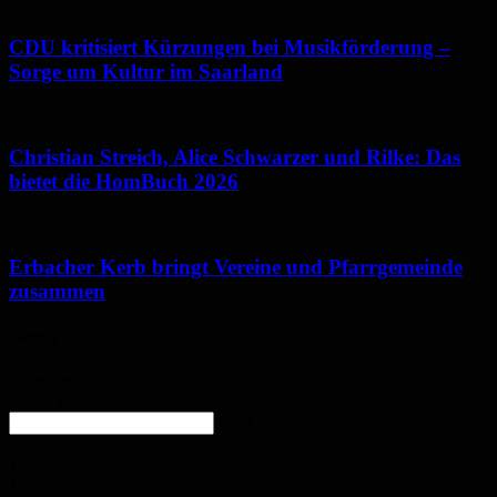
CDU kritisiert Kürzungen bei Musikförderung –
Sorge um Kultur im Saarland
Christian Streich, Alice Schwarzer und Rilke: Das
bietet die HomBuch 2026
Erbacher Kerb bringt Vereine und Pfarrgemeinde
zusammen
Wetter
Homburg
Klarer Himmel
enter location
15.9
°
C
18.1
°
15.7
°