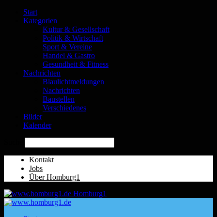
Start
Kategorien
Kultur & Gesellschaft
Politik & Wirtschaft
Sport & Vereine
Handel & Gastro
Gesundheit & Fitness
Nachrichten
Blaulichtmeldungen
Nachrichten
Baustellen
Verschiedenes
Bilder
Kalender
Suche
Kontakt
Jobs
Über Homburg1
Homburg1