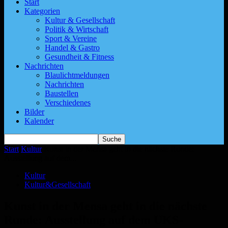
Start
Kategorien
Kultur & Gesellschaft
Politik & Wirtschaft
Sport & Vereine
Handel & Gastro
Gesundheit & Fitness
Nachrichten
Blaulichtmeldungen
Nachrichten
Baustellen
Verschiedenes
Bilder
Kalender
Start
Kultur
Kunst in der Mensa geht in die nächste Runde:
Ausstellung auf dem...
Kultur
Kultur&Gesellschaft
Kunst in der Mensa geht in die nächste
Runde: Ausstellung auf dem UKS-