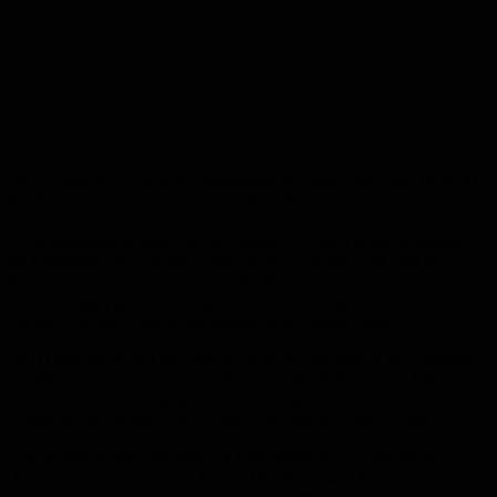
Die Ausstellung wurde im Wintersemester 2000/2001 von Dr. Kurt
Becker, dem damaligen Leiter der Prosektur, zusammen mit
Medizinstudierenden ins Leben gerufen. Was einst mit acht
Teilnehmenden begann, hat sich längst zu einem festen Bestandteil
im Homburger Kulturleben entwickelt. In diesem Jahr sind 45
Künstler mit dabei – ein neuer Rekord. Zusätzlich zu den regulären
Ausstellungen gab es bislang sieben Sonderausgaben sowie eine
Online-Version während der pandemiebedingten Pause.
Die Organisation der diesjährigen Ausstellung liegt in den Händen
der Medizinstudentinnen Julia Kümmel, Sarah Storb und Johanna
Traue, die mit viel Engagement dafür sorgen, dass auch die 31.
Ausgabe von „Kunst in der Mensa“ zu einem Erlebnis wird.
Alle Kunstfreunde sind herzlich eingeladen, die Eröffnung der
Ausstellung gemeinsam zu feiern. Die Vernissage findet im
Mensagebäude (Gebäude 74) auf dem Campus Homburg statt,