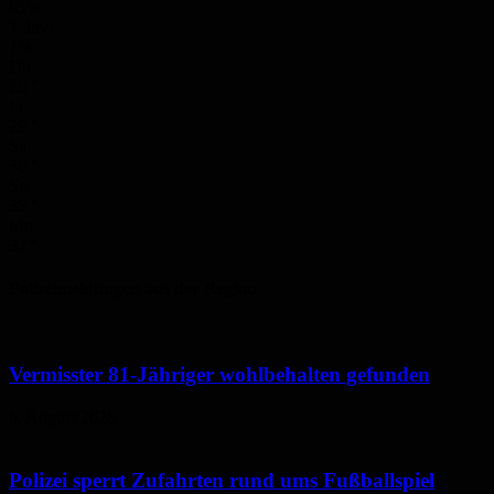
65%
1.3m/s
1%
Do.
20
°
Fr.
28
°
Sa.
30
°
So.
35
°
Mo.
37
°
Polizeimeldungen aus der Region
Vermisster 81-Jähriger wohlbehalten gefunden
6. August 2026
Polizei sperrt Zufahrten rund ums Fußballspiel