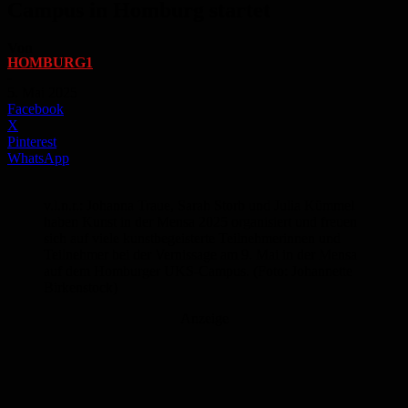
Campus in Homburg startet
Von
HOMBURG1
-
5. Mai 2025
Facebook
X
Pinterest
WhatsApp
v.l.n.r.: Johanna Traue, Sarah Storb und Julia Kümmel
haben Kunst in der Mensa 2025 organisiert und freuen
sich auf viele kunstbegeisterte Teilnehmerinnen und
Teilnehmer bei der Vernissage am 9. Mai in der Mensa
auf dem Homburger UKS-Campus. (Foto: Johannette
Birkenstock)
Anzeige