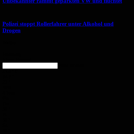
Unbekannter rammt geparkten VW und flüchtet
Polizei stoppt Rollerfahrer unter Alkohol und
Drogen
Wetter
Homburg
Klarer Himmel
enter location
23.4
°
C
24.2
°
23
°
39%
4.1m/s
0%
Do.
30
°
Fr.
30
°
Sa.
30
°