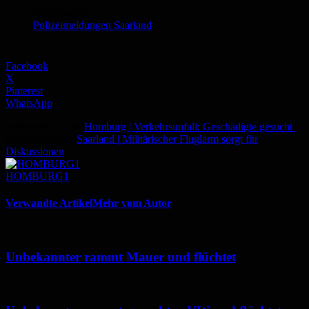
Schlagworte
Polizeimeldungen Saarland
Facebook
X
Pinterest
WhatsApp
Vorheriger Artikel
Homburg | Verkehrsunfall: Geschädigte gesucht
Nächster Artikel
Saarland | Militärischer Fluglärm sorgt für
Diskussionen
HOMBURG1
Verwandte Artikel
Mehr vom Autor
Unbekannter rammt Mauer und flüchtet