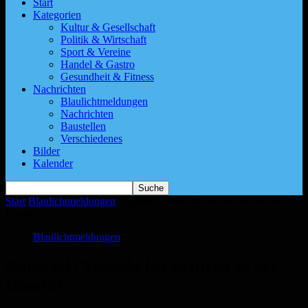
Start
Kategorien
Kultur & Gesellschaft
Politik & Wirtschaft
Sport & Vereine
Handel & Gastro
Gesundheit & Fitness
Nachrichten
Blaulichtmeldungen
Nachrichten
Baustellen
Verschiedenes
Bilder
Kalender
Start
Blaulichtmeldungen
Köllertal | Vorsicht bei Bettlern an der
Haustür
Blaulichtmeldungen
Köllertal | Vorsicht bei Bettlern an der
Haustür