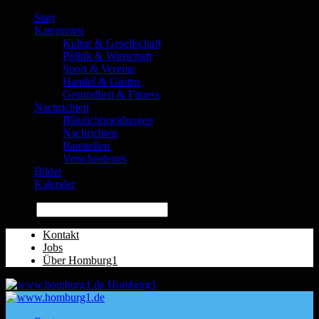
Start
Kategorien
Kultur & Gesellschaft
Politik & Wirtschaft
Sport & Vereine
Handel & Gastro
Gesundheit & Fitness
Nachrichten
Blaulichtmeldungen
Nachrichten
Baustellen
Verschiedenes
Bilder
Kalender
Suche
Kontakt
Jobs
Über Homburg1
Homburg1