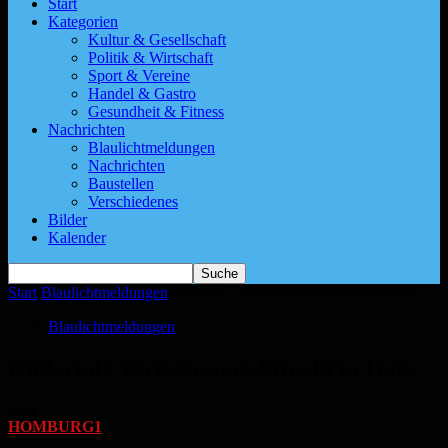
Start
Kategorien
Kultur & Gesellschaft
Politik & Wirtschaft
Sport & Vereine
Handel & Gastro
Gesundheit & Fitness
Nachrichten
Blaulichtmeldungen
Nachrichten
Baustellen
Verschiedenes
Bilder
Kalender
Start
Blaulichtmeldungen
Köllertal | Verkehrsunfallflucht in Holz
Blaulichtmeldungen
Köllertal | Verkehrsunfallflucht in Holz
Von
HOMBURG1
-