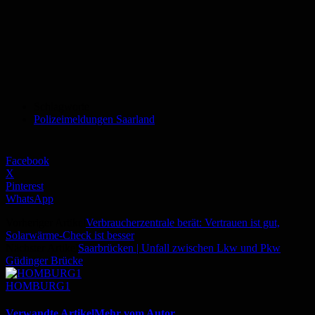
Schlagworte
Polizeimeldungen Saarland
Facebook
X
Pinterest
WhatsApp
Vorheriger Artikel
Verbraucherzentrale berät: Vertrauen ist gut,
Solarwärme-Check ist besser
Nächster Artikel
Saarbrücken | Unfall zwischen Lkw und Pkw
Güdinger Brücke
HOMBURG1
Verwandte Artikel
Mehr vom Autor