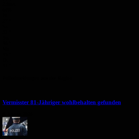
2.9m/s
64%
Fr.
27
°
Sa.
32
°
So.
36
°
Mo.
35
°
Di.
31
°
Polizeimeldungen aus der Region
Vermisster 81-Jähriger wohlbehalten gefunden
6. August 2026