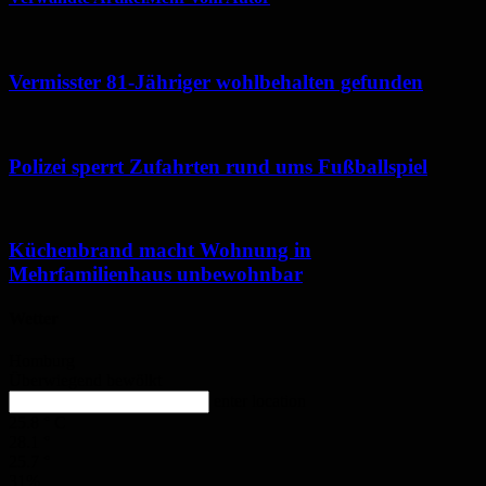
Vermisster 81-Jähriger wohlbehalten gefunden
Polizei sperrt Zufahrten rund ums Fußballspiel
Küchenbrand macht Wohnung in
Mehrfamilienhaus unbewohnbar
Wetter
Homburg
Überwiegend bewölkt
enter location
25.8
°
C
28.1
°
25.7
°
31%