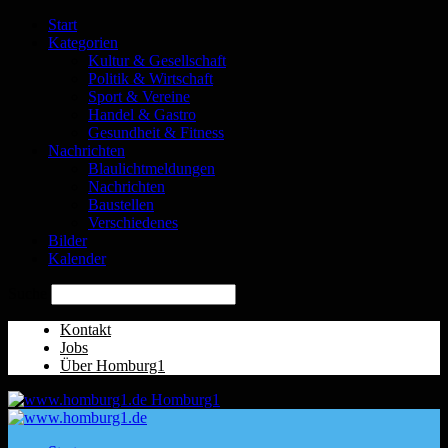
Start
Kategorien
Kultur & Gesellschaft
Politik & Wirtschaft
Sport & Vereine
Handel & Gastro
Gesundheit & Fitness
Nachrichten
Blaulichtmeldungen
Nachrichten
Baustellen
Verschiedenes
Bilder
Kalender
Suche
Kontakt
Jobs
Über Homburg1
Homburg1