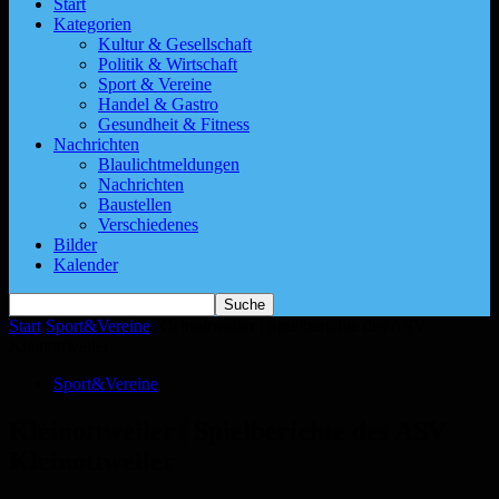
Start
Kategorien
Kultur & Gesellschaft
Politik & Wirtschaft
Sport & Vereine
Handel & Gastro
Gesundheit & Fitness
Nachrichten
Blaulichtmeldungen
Nachrichten
Baustellen
Verschiedenes
Bilder
Kalender
Start
Sport&Vereine
Kleinottweiler | Spielberichte des ASV
Kleinottweiler
Sport&Vereine
Kleinottweiler | Spielberichte des ASV
Kleinottweiler