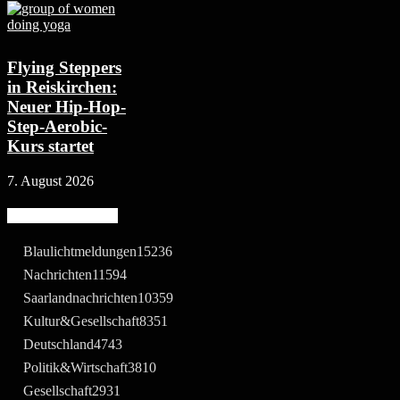
Flying Steppers
in Reiskirchen:
Neuer Hip-Hop-
Step-Aerobic-
Kurs startet
7. August 2026
Beliebte Kategorie
Blaulichtmeldungen
15236
Nachrichten
11594
Saarlandnachrichten
10359
Kultur&Gesellschaft
8351
Deutschland
4743
Politik&Wirtschaft
3810
Gesellschaft
2931