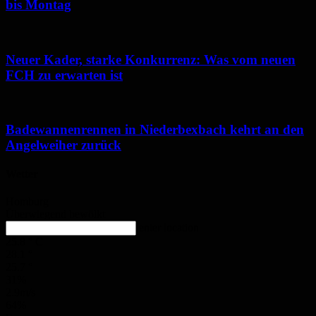
bis Montag
Neuer Kader, starke Konkurrenz: Was vom neuen
FCH zu erwarten ist
Badewannenrennen in Niederbexbach kehrt an den
Angelweiher zurück
Wetter
Homburg
Überwiegend bewölkt
enter location
25.8
°
C
28.1
°
25.7
°
31%
2.9m/s
64%