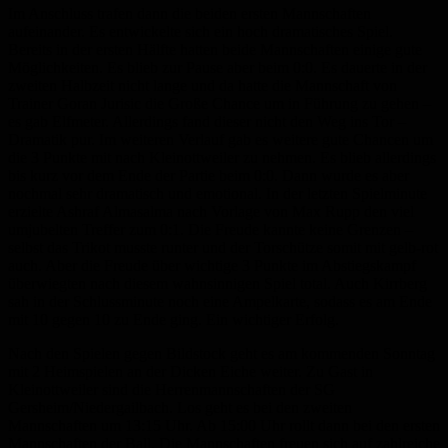
Im Anschluss trafen dann die beiden ersten Mannschaften
aufeinander. Es entwickelte sich ein hoch dramatisches Spiel.
Bereits in der ersten Hälfte hatten beide Mannschaften einige gute
Möglichkeiten. Es blieb zur Pause aber beim 0:0. Es dauerte in der
zweiten Halbzeit nicht lange und da hatte die Mannschaft von
Trainer Goran Jurisic die Große Chance um in Führung zu gehen –
es gab Elfmeter. Allerdings fand dieser nicht den Weg ins Tor –
Dramatik pur. Im weiteren Verlauf gab es weitere gute Chancen um
die 3 Punkte mit nach Kleinottweiler zu nehmen. Es blieb allerdings
bis kurz vor dem Ende der Partie beim 0:0. Dann wurde es aber
nochmal sehr dramatisch und emotional. In der letzten Spielminute
erzielte Ashraf Almasalma nach Vorlage von Max Rupp den viel
umjubelten Treffer zum 0:1. Die Freude kannte keine Grenzen –
selbst das Trikot musste runter und der Torschütze somit mit gelb-rot
auch. Aber die Freude über wichtige 3 Punkte im Abstiegskampf
überwiegten nach diesem wahnsinnigen Spiel total. Auch Kirrberg
sah in der Schlussminute noch eine Ampelkarte, sodass es am Ende
mit 10 gegen 10 zu Ende ging. Ein wichtiger Erfolg.
Nach den Spielen gegen Bildstock geht es am kommenden Sonntag
mit 2 Heimspielen an der Dicken Eiche weiter. Zu Gast in
Kleinottweiler sind die Herrenmannschaften der SG
Gersheim/Niedergailbach. Los geht es bei den zweiten
Mannschaften um 13:15 Uhr. Ab 15:00 Uhr rollt dann bei den ersten
Mannschaften der Ball. Die Mannschaften freuen sich auf zahlreiche