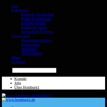
Start
Kategorien
Kultur & Gesellschaft
Politik & Wirtschaft
Sport & Vereine
Handel & Gastro
Gesundheit & Fitness
Nachrichten
Blaulichtmeldungen
Nachrichten
Baustellen
Verschiedenes
Bilder
Kalender
Suche
Kontakt
Jobs
Über Homburg1
Homburg1