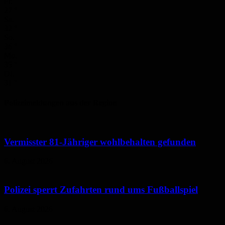
Fr.
27
°
Sa.
32
°
So.
36
°
Mo.
35
°
Di.
31
°
Polizeimeldungen aus der Region
Vermisster 81-Jähriger wohlbehalten gefunden
6. August 2026
Polizei sperrt Zufahrten rund ums Fußballspiel
6. August 2026