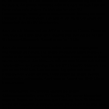
FC 08 Homburg zu Gast. Bereits im ersten Abschnitt lag man mit
0:2 zurück. An diesem Spielstand sollte sich auch bis zum Ende der
Partie nichts mehr ändern. Es blieb also bei einer 0:2
Heimniederlage. Weiter geht es am kommenden Samstag mit einem
Heimspiel in Kleinottweiler. Los geht es um 16:30 Uhr gegen die
Mannschaft der SG SV Merchweiler.
Auch die AH Mannschaft der ASV ist wieder im Einsatz. Direkt im
Anschluss nach dem Spiel der C-Jugend trifft man auf die AH der
SG Ixheim/Althornbach. Anstoß ist um 18:15 Uhr.
Auch die beiden Aktivenmannschaften waren am vergangenen
Wochenende im Einsatz. Die beiden Heimspiele gegen Bildstock
welche in der vorherigen Woche ausgefallen waren werden in dieser
Woche nachgeholt. Am Mittwoch trifft die erste Mannschaft auf den
Tabellenführer der Landesliga Ost den SV Hellas 05 Bildstock. Los
geht es um 19:00 Uhr. Und nur einen Tag später rollt dann in
Kleinottweiler wieder der Ball. Dann treffen die beiden zweiten
Mannschaften aufeinander. Auch dann ist Anstoß um 19:00 Uhr in
Kleinottweiler.
Am vergangenen Wochenende spielten die beiden
Aktivenmannschaften beim SV Kirrberg. Die zweite Mannschaft
zeigte zu Beginn der Partie eine gute Leistung. Nach 30 Minuten
konnte der Gastgeber in Führung gehen. Im zweiten Abschnitt hatte
die Mannschaft von Trainer Michael Wallich nicht mehr viel