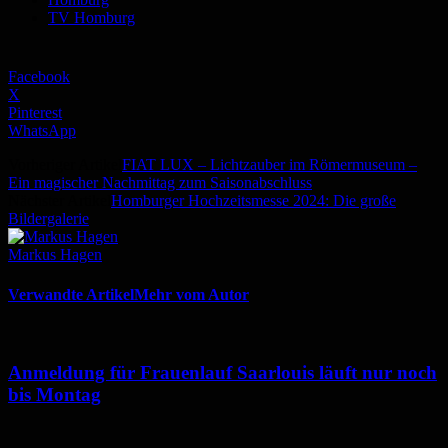
TV Homburg
Facebook
X
Pinterest
WhatsApp
Vorheriger Artikel
FIAT LUX – Lichtzauber im Römermuseum –
Ein magischer Nachmittag zum Saisonabschluss
Nächster Artikel
Homburger Hochzeitsmesse 2024: Die große
Bildergalerie
Markus Hagen
Verwandte Artikel
Mehr vom Autor
Anmeldung für Frauenlauf Saarlouis läuft nur noch
bis Montag