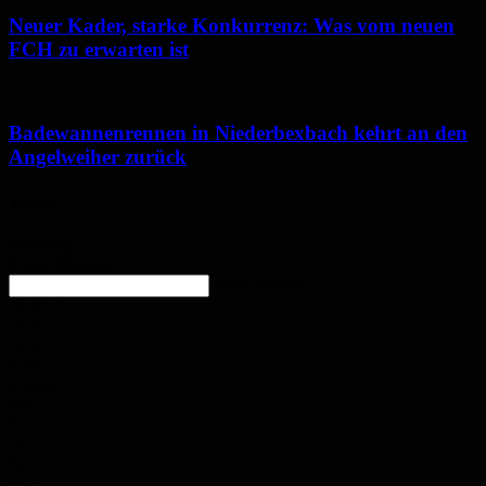
Neuer Kader, starke Konkurrenz: Was vom neuen
FCH zu erwarten ist
Badewannenrennen in Niederbexbach kehrt an den
Angelweiher zurück
Wetter
Homburg
Klarer Himmel
enter location
11.4
°
C
14.2
°
11.3
°
82%
2.6m/s
0%
Fr.
28
°
Sa.
32
°