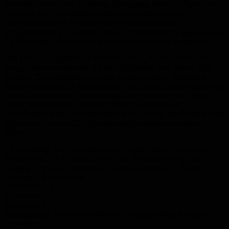
Mit dabei erstmals der 21-jährige Neuzugang Konrad Wagner, der
zuletzt für den HC Dillingen/Diefflen im Rückraum auflief.
Aufgrund schwerer Verletzungen von Marvin Mebus
(Kreuzbandriss) und Robin Egelhof (Mittelhandbruch) standen dem
TV Homburg zuletzt nur noch neun Feldspieler zur Verfügung.
Jörg Ecker, der sportliche Leiter des TVH: „Das ist auf Dauer zu
wenig. Daher mussten wir auf dem Spielmarkt noch einmal tätig
werden.“ Beim Tabellenvorletzten der Regionalliga Rheinland-
Pfalz/Saar, der mit 1:9-Punkten nach fünf Spielen bisher sieglos war,
ist der Tabellenzweite aus Homburg klarer Favorit. Pedro Vieira
erklärt kompromisslos, dass man am Mittwochabend in
Uchtelfangen gegen Illtal gewinnen will, um dann am Samstag beim
Mitanwärter um den Titel Sportfreunde Budenheim bestehen zu
können.
TV Homburg: Tor: Henning Huber, Patrick Schulz – Feld: Jan
Philipp Valda 10, Elvaldo Almeida 9/5, Ante Grbavac 4, Jose
Baptista 3, Jan-Ole Schimmel 2, Andreas Schneider 1, Niclas
Ludolph 1, Patrick Bach
Zeitstrafen: 5:4
Siebenmeter: 5:3
Zuschauer: 275
Schiedsrichter: Freiherr von Wolf (SG Saulheim)/Ralph Müller (TG
Osthofen)