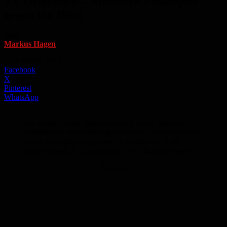
TV Offenbach – Mittwoch Pokalspiel
gegen HF Illtal
Von
Markus Hagen
-
15. Oktober 2024
Facebook
X
Pinterest
WhatsApp
Jan-Philipp Valda (links) setzt sich durch. Mit zehn
Treffern war der Homburger der beste Torschütze beim
klaren Heimsieg gegen den TV Offenbach in der
Robert-Bosch-Schulsporthalle. Foto: Markus Hagen
Anzeige