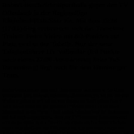
Robert-Bosch-Schulsporthalle gegen den TV
Offenbach in der Regionalliga
Rheinland/Pfalz/Saar ein. Mit dem 35:28
(17:10)-Sieg verbesserte sich das Team von
Trainer Pedro Vieira mit 8:2-Punkten auf
Platz zwei in der Tabelle. Nur der neue
Tabellenführer HV Vallendar (8:0 Punkte
nach einem 27:26-Auswärtssieg beim TuS
Dansenberg) liegt noch für dem Homburger
Team.
Pedro Vieira zeugte sich nach dem soliden und auch in der Höhe
verdienten Sieg mehr als zufrieden: „Besonders gut hat mir die erste
Halbzeit gefallen. Wir haben viel Tempo ins Spiel gebracht und
auch hinten mehr als gut gearbeitet.“ Etwas schwer kam seine
Mannschaft in die Partie. Nach sieben Minuten war die Begegnung
mit 4:4 noch ausgeglichen. Aber der TV Homburg fand dann doch
schnell ins Spiel. In der Abwehr vor einem starken Patrick Schulz
bissen sich die Gäste aus Offenbach bei Landau immer mehr die
Zähne aus und vorne ließ der TV Homburg kaum etwas liegen. Jan