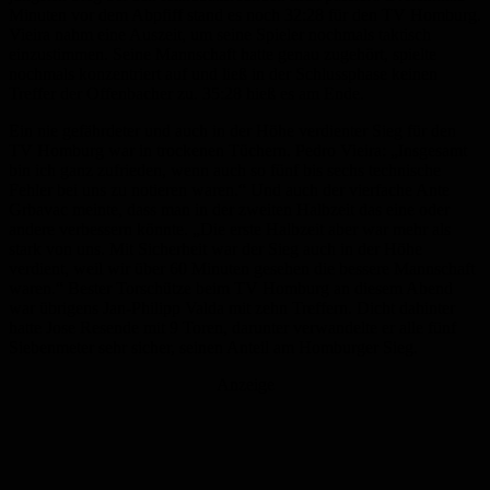
Minuten vor dem Abpfiff stand es noch 32:28 für den TV Homburg.
Vieira nahm eine Auszeit, um seine Spieler nochmals taktisch
einzustimmen. Seine Mannschaft hatte genau zugehört, spielte
nochmals konzentriert auf und ließ in der Schlussphase keinen
Treffer der Offenbacher zu. 35:28 hieß es am Ende.
Ein nie gefährdeter und auch in der Höhe verdienter Sieg für den
TV Homburg war in trockenen Tüchern. Pedro Vieira: „Insgesamt
bin ich ganz zufrieden, wenn auch so fünf bis sechs technische
Fehler bei uns zu notieren waren.“ Und auch der vierfache Ante
Grbavac meinte, dass man in der zweiten Halbzeit das eine oder
andere verbessern könnte. „Die erste Halbzeit aber war mehr als
stark von uns. Mit Sicherheit war der Sieg auch in der Höhe
verdient, weil wir über 60 Minuten gesehen die bessere Mannschaft
waren.“ Bester Torschütze beim TV Homburg an diesem Abend
war übrigens Jan-Philipp Valda mit zehn Treffern. Dicht dahinter
hatte Jose Resende mit 9 Toren, darunter verwandelte er alle fünf
Siebenmeter sehr sicher, seinen Anteil am Homburger Sieg.
Anzeige