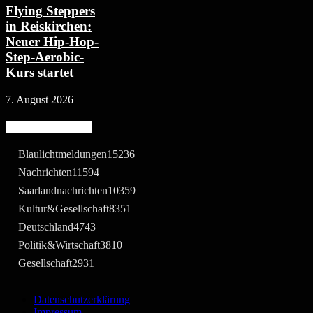
Flying Steppers
in Reiskirchen:
Neuer Hip-Hop-
Step-Aerobic-
Kurs startet
7. August 2026
Beliebte Kategorie
Blaulichtmeldungen
15236
Nachrichten
11594
Saarlandnachrichten
10359
Kultur&Gesellschaft
8351
Deutschland
4743
Politik&Wirtschaft
3810
Gesellschaft
2931
Datenschutzerklärung
Impressum