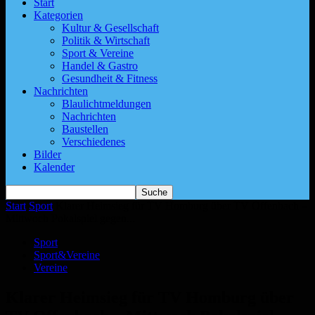
Start
Kategorien
Kultur & Gesellschaft
Politik & Wirtschaft
Sport & Vereine
Handel & Gastro
Gesundheit & Fitness
Nachrichten
Blaulichtmeldungen
Nachrichten
Baustellen
Verschiedenes
Bilder
Kalender
Start
Sport
Klarer Heimsieg für TV Homburg über TV Offenbach –
Mittwoch Pokalspiel gegen...
Sport
Sport&Vereine
Vereine
Klarer Heimsieg für TV Homburg über