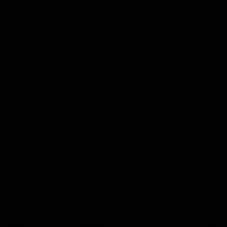
Freude der Homburger Fans bereits vor entschieden. 17:10 für den
TV Homburg hieß es zum Seitenwechsel in der Robert-Bosch-
Schulsporthalle.
Zum Auftakt der zweiten 30 Spielminuten spielte der TV Homburg
zwar weiter konzentriert im Angriff, ließ aber im Abwehrverhalten
etwas nach, auch weil sich die Gäste aus Offenbach nicht mehr ganz
so viele Fehler leisteten. Nach knapp 39 Minuten lag der TV
Homburg mit 23:15 durch den Treffer von Niclas Ludolph dann mit
acht Toren vorne. Der TV Offenbach hielt nun besser dagegen,
wollte nicht noch höher beim Turnverein verlieren. Nachdem Ante
Grbavac (45.) zum 27:20 einwarf, hatte dann für einige Minuten
auch der TVH etwas Ladehemmungen beim Abschluss. Tor auf Tor
kam der TV Offenbach etwas näher. Acht Minuten vor dem
Spielende stand es „nur“ noch 29:25 für den Gastgeber. Torben
Schlüter hatte für Offenbach verkürzt.
Kann das Spiel weiter kippen? So fragten sich nicht nur die
Homburger Handballfans, sondern auch die Offenbacher Spieler.
Die nun plötzlich Morgenluft verspürten, in das Spiel vielleicht
wieder zurück zu kommen. Pedro Vieira gefiel das gar nicht: „Vorne
haben wir vier-, fünf Mal zu schnell und überhastet abgeschlossen,
nicht getroffen und den Gegner dann durch Tempogegenstößen
eingeladen, wieder heranzukommen.“ Ähnliches ist übriges beim
jüngsten Sieg bei den Handballfreunden Illtal passiert. Dreieinhalb