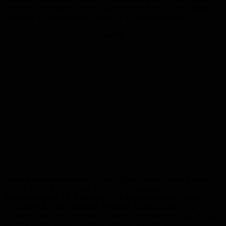
Philipp Valda brachte den TV Homburg mit 8:6 (15.) in Führung.
Christoph Kunz verkürzte für den TV Offenbach auf 8:7.
Anzeige
Das war es aber dann auch für die Pfälzer, denen bis vier Minuten
vor der Pause kein einziger Treffer mehr gelingen sollte! Knapp 12
Minuten hielt der TV Homburg mit Schulz den Kasten sauber,
während sich in der Offensive Resende, Valda, Baptista und
Grbavac schadlos hielten und mit ihren Treffern einen 6:0-Lauf zum
14:7 hinlegten. Innerhalb dieser Spielzeit war das Spiel auch zur