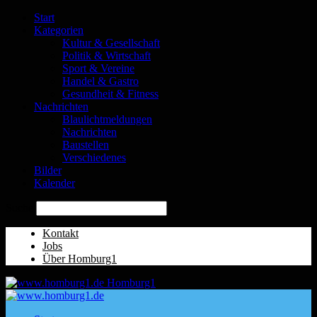
Start
Kategorien
Kultur & Gesellschaft
Politik & Wirtschaft
Sport & Vereine
Handel & Gastro
Gesundheit & Fitness
Nachrichten
Blaulichtmeldungen
Nachrichten
Baustellen
Verschiedenes
Bilder
Kalender
Suche
Kontakt
Jobs
Über Homburg1
Homburg1