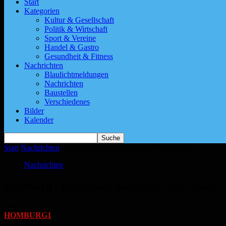
Start
Kategorien
Kultur & Gesellschaft
Politik & Wirtschaft
Sport & Vereine
Handel & Gastro
Gesundheit & Fitness
Nachrichten
Blaulichtmeldungen
Nachrichten
Baustellen
Verschiedenes
Bilder
Kalender
Start
Nachrichten
Kirrberg | Eckstraße wird zur 30er-Zone
Nachrichten
Kirrberg | Eckstraße wird zur 30er-Zone
Von
HOMBURG1
-