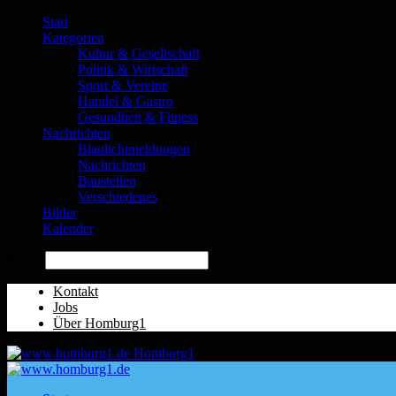
Start
Kategorien
Kultur & Gesellschaft
Politik & Wirtschaft
Sport & Vereine
Handel & Gastro
Gesundheit & Fitness
Nachrichten
Blaulichtmeldungen
Nachrichten
Baustellen
Verschiedenes
Bilder
Kalender
Suche
Kontakt
Jobs
Über Homburg1
Homburg1