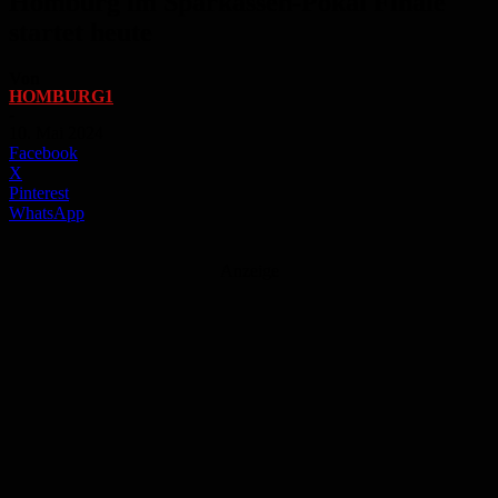
Homburg im Sparkassen-Pokal Finale
startet heute
Von
HOMBURG1
-
10. Mai 2024
Facebook
X
Pinterest
WhatsApp
Anzeige