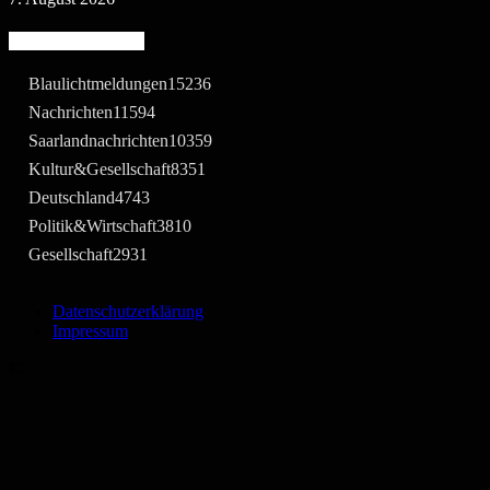
Beliebte Kategorie
Blaulichtmeldungen
15236
Nachrichten
11594
Saarlandnachrichten
10359
Kultur&Gesellschaft
8351
Deutschland
4743
Politik&Wirtschaft
3810
Gesellschaft
2931
Datenschutzerklärung
Impressum
©