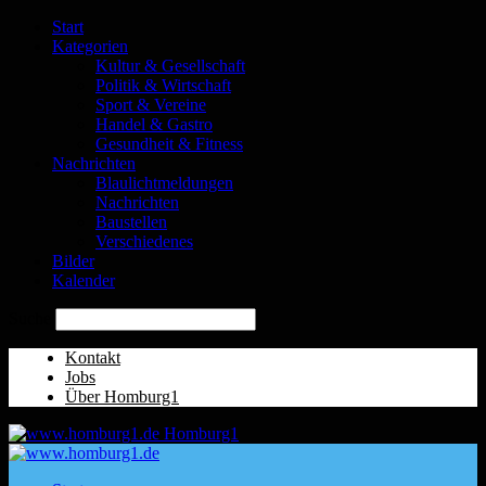
Start
Kategorien
Kultur & Gesellschaft
Politik & Wirtschaft
Sport & Vereine
Handel & Gastro
Gesundheit & Fitness
Nachrichten
Blaulichtmeldungen
Nachrichten
Baustellen
Verschiedenes
Bilder
Kalender
Suche
Kontakt
Jobs
Über Homburg1
Homburg1