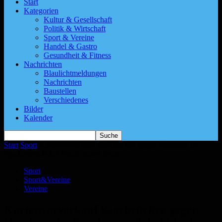
Start
Kategorien
Kultur & Gesellschaft
Politik & Wirtschaft
Sport & Vereine
Handel & Gastro
Gesundheit & Fitness
Nachrichten
Blaulichtmeldungen
Nachrichten
Baustellen
Verschiedenes
Bilder
Kalender
Start
Sport
Kartenvorverkauf Saarbrücken gegen Homburg im
Sparkassen-Pokal Finale startet heute
Sport
Sport&Vereine
Vereine
Kartenvorverkauf Saarbrücken gegen