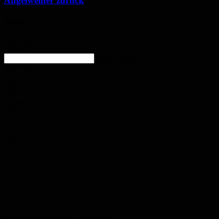
Angelweiher zurück
Wetter
Homburg
Bedeckt
enter location
26.9
°
C
27.5
°
26.9
°
43%
1.2m/s
100%
So.
34
°
Mo.
34
°
Di.
31
°
Mi.
33
°
Do.
35
°
Polizeimeldungen aus der Region