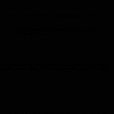
latz um 20 Uhr die Verstärker ausgehen, dann geht’s in der
ieren.
e die Alte Schlosserei, der Biererlebnis-Veranstaltungsort der
e größte Biertheke im Südwesten.
n „
Frisches Märzen
“, ein „
Hopfiges Weizen
“ und ein „
Kräftiges
em Jahr wieder für ihr Lieblingsbier ab, und das Gewinnerbier wird
ür den Brauprozess hatte. Damit trotzdem über Sommer das Bier nicht