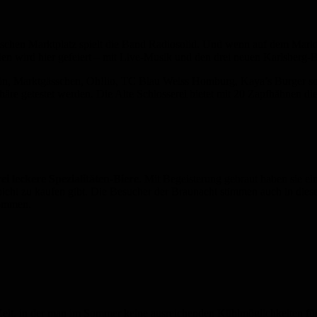
schen Marktplatz spielt die Band Radiosolid. Und wenn auf dem Marktp
en wird hier gefeiert – mit Live-Musik und den drei neuen Karlsberg-B
lin, Marktgässchen, Oh!lio, TC Blau Weiss Homburg, Kaya’s Burger sowi
äre getestet werden. Die Alte Schlosserei bietet mit 20 Zapfhähnen di
ei leckere Spezialitäten-Biere
. Mit Begeisterung gebraut haben sie ei
 nicht zu kaufen gibt. Die Besucher der Braunacht stimmen auch in dies
kommen.
er Zeit, in der man im Sommer keine ausreichenden Kühlmöglichkeiten f