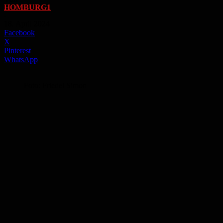
HOMBURG1
-
18. April 2024
Facebook
X
Pinterest
WhatsApp
Foto: Friedel Simon