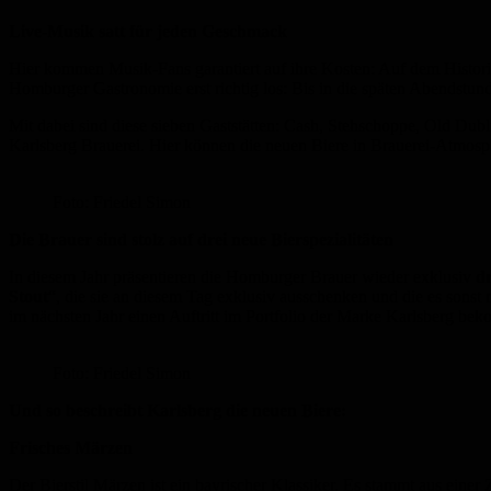
Live-Musik satt für jeden Geschmack
Hier kommen Musik-Fans garantiert auf ihre Kosten: Auf dem Histori
Homburger Gastronomie erst richtig los: Bis in die späten Abendstund
Mit dabei sind diese sieben Gaststätten: Cash, Stehschoppe, Old Dub
Karlsberg Brauerei. Hier können die neuen Biere in Brauerei-Atmosph
Foto: Friedel Simon
Die Brauer sind stolz auf drei neue Bierspezialitäten
In diesem Jahr präsentieren die Homburger Brauer wieder exklusiv
dr
Stout
“, die sie an diesem Tag exklusiv ausschenken und die es sonst
im nächsten Jahr einen Auftritt im Portfolio der Marke Karlsberg be
Foto: Friedel Simon
Und so beschreibt Karlsberg die neuen Biere:
Frisches Märzen
Der Bierstil Märzen ist ein bayrischer Klassiker. Es stammt aus ein