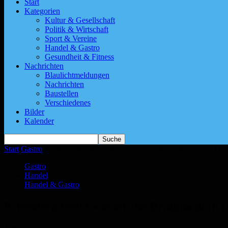
Start
Kategorien
Kultur & Gesellschaft
Politik & Wirtschaft
Sport & Vereine
Handel & Gastro
Gesundheit & Fitness
Nachrichten
Blaulichtmeldungen
Nachrichten
Baustellen
Verschiedenes
Bilder
Kalender
Start
Gastro
Karlsberg feiert wieder die Braunacht in Homburg – Drei
Gastro
Handel
Handel & Gastro
Karlsberg feiert wieder die Braunacht in 
Von