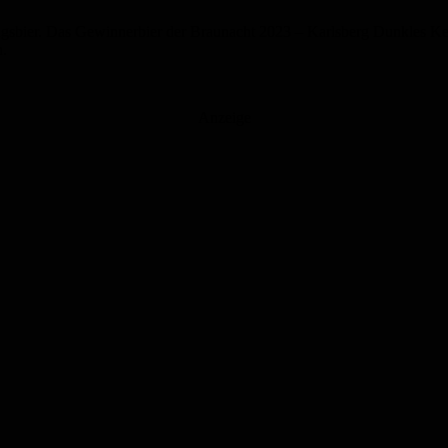
sbier. Das Gewinnerbier der Braunacht 2023 – Karlsberg Dunkles Kellerb
h.
Anzeige