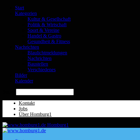
Start
Kategorien
Kultur & Gesellschaft
Politik & Wirtschaft
Sport & Vereine
Handel & Gastro
Gesundheit & Fitness
Nachrichten
Blaulichtmeldungen
Nachrichten
Baustellen
Verschiedenes
Bilder
Kalender
Suche
Kontakt
Jobs
Über Homburg1
Homburg1