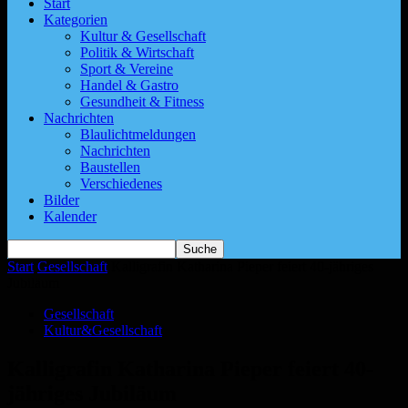
Start
Kategorien
Kultur & Gesellschaft
Politik & Wirtschaft
Sport & Vereine
Handel & Gastro
Gesundheit & Fitness
Nachrichten
Blaulichtmeldungen
Nachrichten
Baustellen
Verschiedenes
Bilder
Kalender
Start
Gesellschaft
Kalligrafin Katharina Pieper feiert 40-jähriges
Jubiläum
Gesellschaft
Kultur&Gesellschaft
Kalligrafin Katharina Pieper feiert 40-
jähriges Jubiläum