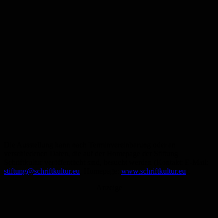
Die Ausstellung kann nach Terminvereinbarung oder an
verschiedenen Daten, die auf der Homepage der Stiftung
Schriftkultur veröffentlicht sind, besucht werden (Kontakt: E-Mail:
stiftung@schriftkultur.eu
, Homepage:
www.schriftkultur.eu
).
Anzeige