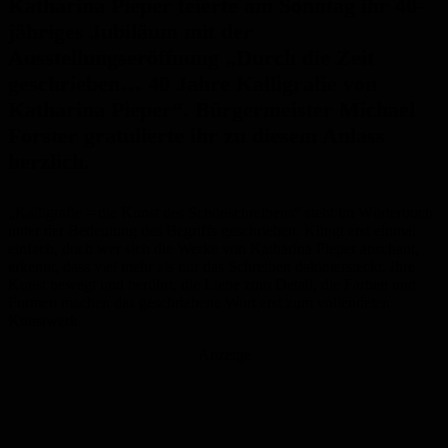
Katharina Pieper feierte am Sonntag ihr 40-
jähriges Jubiläum mit der
Ausstellungseröffnung „Durch die Zeit
geschrieben… 40 Jahre Kalligrafie von
Katharina Pieper“. Bürgermeister Michael
Forster gratulierte ihr zu diesem Anlass
herzlich.
„Kalligrafie – die Kunst des Schönschreibens“ steht im Wörterbuch
unter der Bedeutung des Begriffs geschrieben. Klingt erst einmal
einfach, doch wer sich die Werke von Katharina Pieper anschaut,
erkennt, dass viel mehr als nur das Schreiben dahintersteckt. Ihre
Kunst bewegt und berührt, die Liebe zum Detail, die Farben und
Formen machen das geschriebene Wort erst zum vollendeten
Kunstwerk.
Anzeige