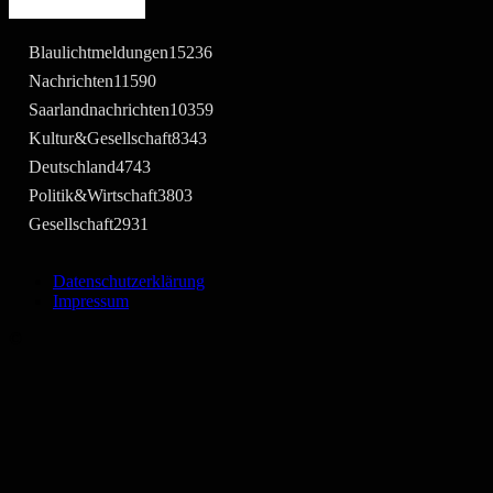
Beliebte Kategorie
Blaulichtmeldungen
15236
Nachrichten
11590
Saarlandnachrichten
10359
Kultur&Gesellschaft
8343
Deutschland
4743
Politik&Wirtschaft
3803
Gesellschaft
2931
Datenschutzerklärung
Impressum
©