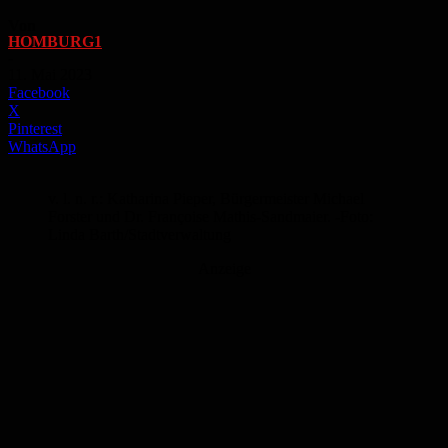
Von
HOMBURG1
-
11. Mai 2023
Facebook
X
Pinterest
WhatsApp
v. l. n. r.: Katharina Pieper, Bürgermeister Michael
Forster und Dr. Françoise Mathis-Sandmaier. -Foto:
Linda Barth/Stadtverwaltung
Anzeige