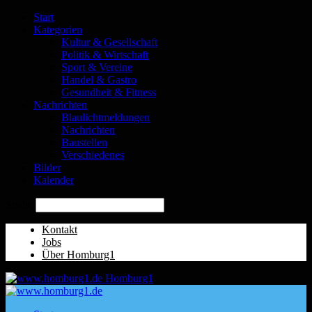
Start
Kategorien
Kultur & Gesellschaft
Politik & Wirtschaft
Sport & Vereine
Handel & Gastro
Gesundheit & Fitness
Nachrichten
Blaulichtmeldungen
Nachrichten
Baustellen
Verschiedenes
Bilder
Kalender
Suche
Kontakt
Jobs
Über Homburg1
Homburg1