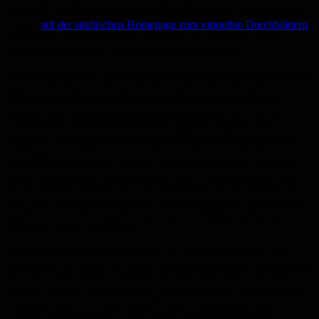
Jahren die Einträge in das Goldene Buch der Stadt, das seit kurzem
ja auch
auf der städtischen Homepage zum virtuellen Durchblättern
bereitsteht“, erwähnte Forster ein Detail, das vielleicht ebenso
wenigen Anwesenden bewusst gewesen sein dürfte.
Die Laudatio auf die Jubilarin hielt Françoise Mathis-Sandmaier. Sie
ging auf die Vita und die zahlreichen nationalen wie auch
internationalen Projekte, Kontakte und Preise Piepers ein, die
dennoch stets bescheiden und demütig geblieben sei: „Die mit
Leidenschaft und Gewissenhaftigkeit gepaarte Energie und
Disziplin, die Pieper für ihre unterschiedlichsten Tätigkeitsfelder
aufbringt, sind mehr als erstaunlich“, brachte es Mathis-Sandmaier
auf den Punkt. Ein Ende sei noch lange nicht in Sicht: „Katharina
Pieper experimentiert und geht neue Wege.“ Die Künstlerin habe
mit der Stiftung Schriftkultur „der Kulturkarte des Saarlandes eine
neue und einzigartige Wegmarke von überregionaler Ausstrahlung
beschert und die Kreisstadt Homburg zum ‚Mekka der Kalligrafie´
gemacht“, so die Laudatorin.
Die Künstlerin selbst bedankte sich bei allen Anwesenden und
wiederholte die bereits vor Jahren gesprochenen Worte: „Kalligrafie
ist mein Leben, meine Leidenschaft, meine Berufung und meine
Vision!“ Großen Einfluss auf ihr Wirken habe auch heute noch die
Zusammenarbeit mit ihrem langjährigen Lebenspartner Jean
Larcher, der im Jahr 2015 starb und für den Pieper ebenfalls