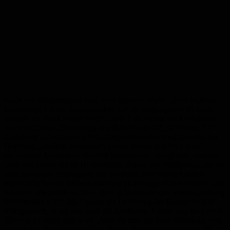
Auch der Bürgermeister fand viele lobende Worte: „Dies ist heute
keineswegs nur ein Zurückblicken auf die vergangenen 40 Jahre,
sondern ein Blick mitten hinein, denn Frau Pieper steckt nach wie
vor voller Ideen, Tatendrang und Schaffenskraft“, so Forster. Er
dankte der Künstlerin für ihr außergewöhnliches Engagement, das
Homburg „vielfach bereichert“. Damit meinte er nicht nur die
zahlreichen Arbeiten als Schriftkünstlerin und -designerin, sondern
auch den Unterricht an Hochschulen, Kurse und Workshops, die sie
leitet sowie die Herausgabe von Büchern. Ihre Werke können
regelmäßig bei der Jahresausstellung Homburger Künstlerinnen und
Künstler bewundert werden. 2016 gründete sie den Verein „Stiftung
Schriftkultur e.V.“, 2017 folgte die Eröffnung der Galerie im Gut
Königsbruch, in der nun auch die Jubiläums-Ausstellung bis zum 8.
Oktober zu sehen sein wird. „Was für uns, die Stadt Homburg, von
sehr großer Bedeutung ist: Frau Pieper gestaltet seit nunmehr 20