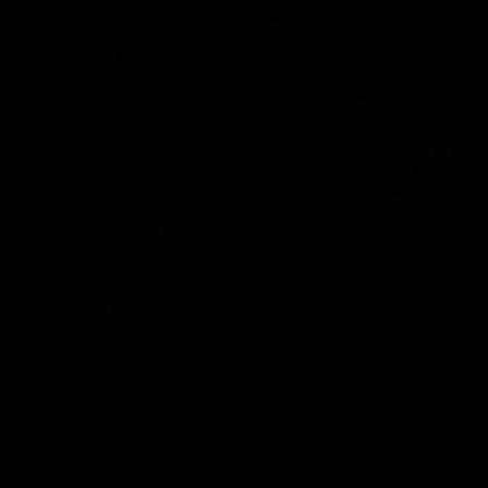
berührende Worte fand: „Sein Lebenswerk, ein Buch mit 300
verschiedenen Werken gibt noch viel her, das es zu erleben und
entdecken gibt. Ich lerne auch heute noch tagtäglich von ihm.“ Sie
hoffe, dass sie „80 oder 90 Jahre alt werde, um die einzelnen
Schriften Jeans in vielen Workshops und Arbeiten weitergeben zu
können“.
Anekdoten ihrer Besuche, unter anderem der Weltausstellung in St.
Petersburg sowie den heiligen Gemächern des Kensington Palastes
in London, wo die Kalligrafie einen ganz hohen Stellenwert genießt,
rundeten die Erzählungen Katharina Piepers ab und alle
Anwesenden konnten am Schluss ein Zitat von Laudatorin
Françoise Mathis-Sandmaier nur bestätigen: „Das letzte Wort ist
noch lange nicht gestaltet. Der Raum zwischen den Zeilen steckt
noch voller Abenteuer. Piepers Schrift-Bilder bewegen und
berühren. Ihre Kunst ist in vielerlei Hinsicht buchstäblich in
Bewegung. Wohin die Kunstreise die versierte und vielseitige
Schrift-Künstlerin noch führen wird, bleibt spannend.“
Anzeige