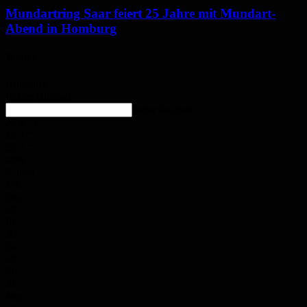
Mundartring Saar feiert 25 Jahre mit Mundart-
Abend in Homburg
Wetter
Homburg
Klarer Himmel
enter location
25.8
°
C
26.4
°
25.7
°
40%
5.3m/s
2%
Do.
29
°
Fr.
30
°
Sa.
30
°
So.
34
°
Mo.