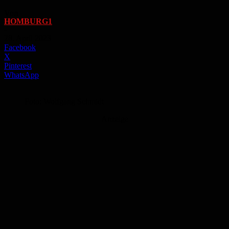
Von
HOMBURG1
-
28. April 2023
Facebook
X
Pinterest
WhatsApp
Foto: Wolfgang Schmidt
Anzeige