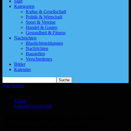
Start
Kategorien
Kultur & Gesellschaft
Politik & Wirtschaft
Sport & Vereine
Handel & Gastro
Gesundheit & Fitness
Nachrichten
Blaulichtmeldungen
Nachrichten
Baustellen
Verschiedenes
Bilder
Kalender
Start
Kultur
„Iron Maiden in love with Vivaldi“ Meisterkonzert in
Homburg
Kultur
Kultur&Gesellschaft
„Iron Maiden in love with Vivaldi“
Meisterkonzert in Homburg