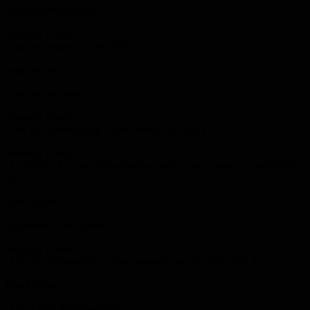
„Murders/Wrathchild“
Antonio Vivaldi
Concerto ripieno d-Moll RV 128
Iron Maiden
„Fear of the dark“
Antonio Vivaldi
„Die vier Jahreszeiten – Der Winter“ op. 8 RV 297
Antonio Vivaldi
“La Follia“ für zwei Solo-Violinen und Basso continuo d-Moll RV
63
Iron Maiden
„Phantom of the opera“
Antonio Vivaldi
„Die vier Jahreszeiten – Der Sommer“ op. 8 g-Moll RV 315
Iron Maiden
„Can I play with madness“