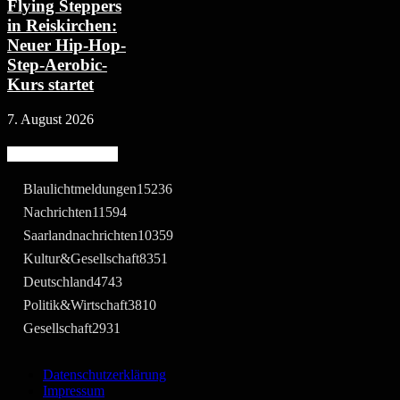
Flying Steppers
in Reiskirchen:
Neuer Hip-Hop-
Step-Aerobic-
Kurs startet
7. August 2026
Beliebte Kategorie
Blaulichtmeldungen
15236
Nachrichten
11594
Saarlandnachrichten
10359
Kultur&Gesellschaft
8351
Deutschland
4743
Politik&Wirtschaft
3810
Gesellschaft
2931
Datenschutzerklärung
Impressum