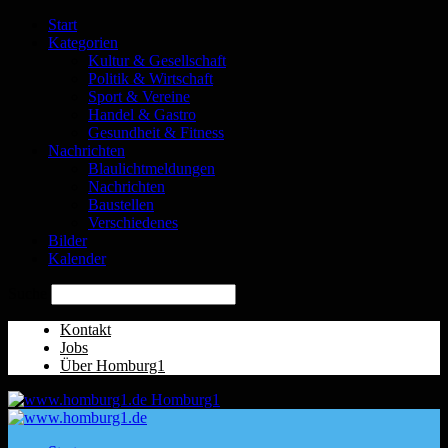
Start
Kategorien
Kultur & Gesellschaft
Politik & Wirtschaft
Sport & Vereine
Handel & Gastro
Gesundheit & Fitness
Nachrichten
Blaulichtmeldungen
Nachrichten
Baustellen
Verschiedenes
Bilder
Kalender
Suche
Kontakt
Jobs
Über Homburg1
Homburg1