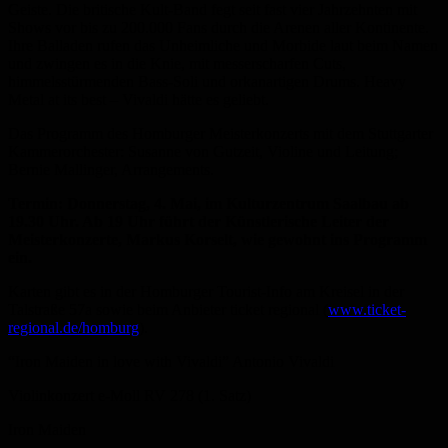
Geiste. Die britische Kult-Band fegt seit fast vier Jahrzehnten mit
Shows vor bis zu 200.000 Fans durch die Arenen aller Kontinente.
Ihre Balladen rufen das Unheimliche und Morbide laut beim Namen
und zwingen es in die Knie, mit messerscharfen Cuts,
himmelsstürmenden Bass-Soli und orkanartigen Drums. Heavy
Metal at its best – Vivaldi hätte es geliebt.
Das Programm des Homburger Meisterkonzerts mit dem Stuttgarter
Kammerorchester: Susanne von Gutzeit, Violine und Leitung;
Bernie Mallinger, Arrangements.
Termin: Donnerstag, 4. Mai, im Kulturzentrum Saalbau ab
19.30 Uhr. Ab 19 Uhr führt der Künstlerische Leiter der
Meisterkonzerte, Markus Korselt, wie gewohnt ins Programm
ein.
Karten gibt es in der Homburger Tourist-Info am Kreisel in der
Talstraße 57a sowie beim Anbieter ticket regional (
www.ticket-
regional.de/homburg
).
“Iron Maiden in love with Vivaldi” Antonio Vivaldi
Violinkonzert e-Moll RV 278 (1. Satz)
Iron Maiden