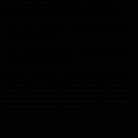
SKO 2022 das erste klimaneutrale Orchester Deutschlands.
Zeitgleich erfolgte die Umstellung von Papiernoten auf Tablets,
ebenfalls eine Premiere in der deutschen Orchesterlandschaft.
Das SKO leistet mit seinem preisgekrönten Education-Programm
„SKOhr-Labor“ für Kinder und Jugendliche unterschiedlichster
Herkunft einen unverzichtbaren Beitrag zur Musikkultur der
nachfolgenden Generationen.
Zum Konzertprogramm mit dem Titel „Iron Maiden in love with
Vivaldi“ schrieb ein Fan im Internet den Kommentar „Antonio
Vivaldi was Metal before electricity.”
In der Konzertankündigung heißt es weiter: Der „Priester mit den
roten Haaren” wird Antonio Vivaldi auch genannt. Vor dem Altar
sieht man ihn kaum, vielmehr ist er Teufelsgeiger, Opernintendant,
Musiklehrer und einer der berühmtesten Komponisten Europas zur
Zeit der „Vier Jahreszeiten”. Kaum zu glauben, dass er zum Ende
seines Lebens nicht mehr gefragt ist. Erst zwei Jahrhunderte später
macht seine Musik wieder Furore, mit Sommergewittern und
Winterstürmen, mit starken Bildern und
Anzeige