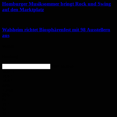
Homburger Musiksommer bringt Rock und Swing
auf den Marktplatz
Walsheim richtet Biosphärenfest mit 98 Ausstellern
aus
Wetter
Homburg
Ein paar Wolken
enter location
18.8
°
C
18.8
°
18.8
°
48%
3.2m/s
20%
Fr.
19
°
Sa.
32
°