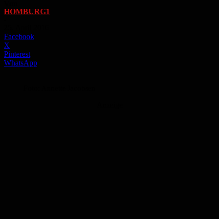
Von
HOMBURG1
-
25. April 2016
Facebook
X
Pinterest
WhatsApp
Foto: Annette Jacobsen
Anzeige