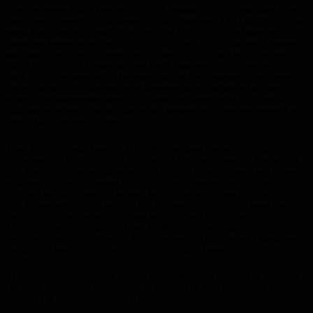
Mitte der ersten Hälfte besserte sich die Leistung der HWE, was dazu führte,
dass es nach einem 13:5-Rückstand, plötzlich nur noch 13:12 für die HF Illtal
stand. Doch das zwischenzeitliche Hoch der HWE hielt nicht lange an. Die
Gastgeber bestraften weiterhin jeden Fehler der HWE eiskalt und konnten
zur Pause eine 5 Tore-Führung verzeichnen (22:17). Auch in der zweiten
Hälfte lief es für die Mannschaft von Fadil Jusufbegovic alles andere als
rund. Die Fehlerquote in der Defensive und im Positionsangriff war heute
einfach zu hoch, die Konzentration hingegen zu gering, um es kurz und
schmerzlos zusammenzufassen. Die Gastgeber hatten keine Probleme die
Führung weiter aufrecht zu erhalten und konnten verdientermaßen am Ende
einen 34:27-Sieg verzeichnen.
Trotz der Niederlage kann die HWE Homburg auf eine sehr erfolgreiche
Saison zurückblicken. Hier sei nochmals zu erwähnen, dass die Mannschaft
drei Wochen vor Saisonbeginn praktisch ohne Trainer da stand und dennoch
aufgrund einer tollen mannschaftlichen Geschlossenheit um den Aufstieg in
die Saarlandliga mitspielen konnte. Am Ende standen dann doch zwei bis
drei Minuspunkte zu viel auf dem HWE-Konto, aber trotzdem kann man mit
dem vierten Tabellenplatz durchaus zufrieden sein (25:15-Punkte, 556:523-
Tore). An dieser Stelle gilt der Dank Fadil „Fuji“ Jusufbegovic, der
kurzfristig das Amt des Trainer übernahm und mit Hilfe seines Engagements
maßgeblich zum Erfolg dieser Spielzeit beitragen konnte.
Es spielten: Loschky, Heintz (beide Tor), Moßmann (3), Glück (7), Vowinkel
(1), Marx (2), Jürgens (2), Schmitt (1), Kilthau (2), Rauchschwalbe (2/2),
Pelletier (7), Merscher, Stemler (1)