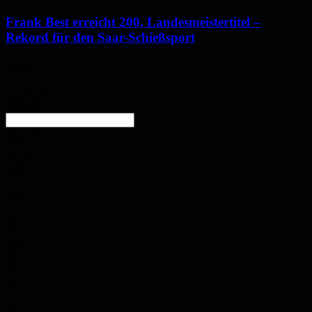
Frank Best erreicht 200. Landesmeistertitel –
Rekord für den Saar-Schießsport
Wetter
Homburg
Bedeckt
enter location
25.7
°
C
27
°
25.2
°
38%
5.8m/s
94%
Do.
28
°
Fr.
30
°
Sa.
30
°
So.
33
°
Mo.