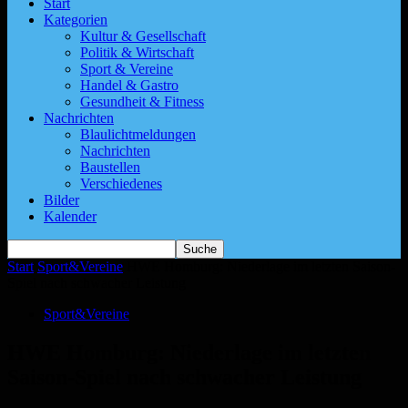
Start
Kategorien
Kultur & Gesellschaft
Politik & Wirtschaft
Sport & Vereine
Handel & Gastro
Gesundheit & Fitness
Nachrichten
Blaulichtmeldungen
Nachrichten
Baustellen
Verschiedenes
Bilder
Kalender
Start
Sport&Vereine
HWE Homburg: Niederlage im letzten Saison-
Spiel nach schwacher Leistung
Sport&Vereine
HWE Homburg: Niederlage im letzten
Saison-Spiel nach schwacher Leistung