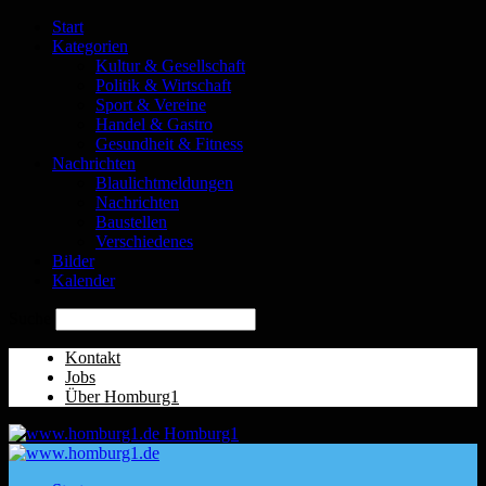
Start
Kategorien
Kultur & Gesellschaft
Politik & Wirtschaft
Sport & Vereine
Handel & Gastro
Gesundheit & Fitness
Nachrichten
Blaulichtmeldungen
Nachrichten
Baustellen
Verschiedenes
Bilder
Kalender
Suche
Kontakt
Jobs
Über Homburg1
Homburg1