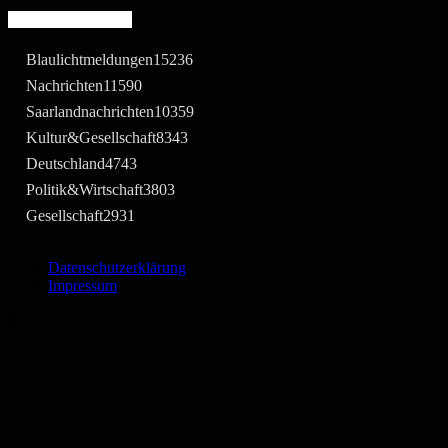
Beliebte Kategorie
Blaulichtmeldungen
15236
Nachrichten
11590
Saarlandnachrichten
10359
Kultur&Gesellschaft
8343
Deutschland
4743
Politik&Wirtschaft
3803
Gesellschaft
2931
Datenschutzerklärung
Impressum
©