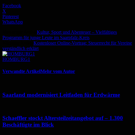
Facebook
X
Pinterest
WhatsApp
Vorheriger Artikel
Kultur, Sport und Abenteuer – Vielfältiges
Programm für junge Leute im Saarpfalz-Kreis
Nächster Artikel
Kostenloser Online-Vortrag: Steuerrecht für Vereine
verständlich erklärt
HOMBURG1
Verwandte Artikel
Mehr vom Autor
Saarland modernisiert Leitfaden für Erdwärme
Schaeffler stockt Altersteilzeitangebot auf – 1.300
Beschäftigte im Blick