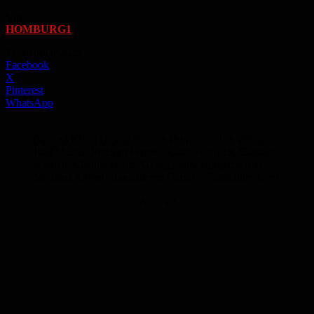
Von
HOMBURG1
-
17. Februar 2025
Facebook
X
Pinterest
WhatsApp
(v.l.n.r.) Klaus Dejon, Simone Fahrnholz, Iris Tilian,
Ralf Meisel, Joachim Fernes, Klaus Friedrich, Claudia
Nashan, Claudia Bentz, Georg Palm, Bürgermeister
Manfred Rippel, Hans Jürgen Bernd. - Foto: Julie Jager
Anzeige