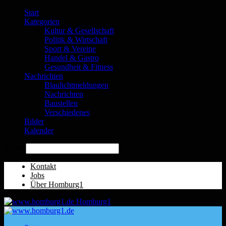
Start
Kategorien
Kultur & Gesellschaft
Politik & Wirtschaft
Sport & Vereine
Handel & Gastro
Gesundheit & Fitness
Nachrichten
Blaulichtmeldungen
Nachrichten
Baustellen
Verschiedenes
Bilder
Kalender
Suche
Kontakt
Jobs
Über Homburg1
Homburg1