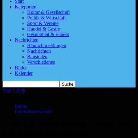
Start
Kategorien
Kultur & Gesellschaft
Politik & Wirtschaft
Sport & Vereine
Handel & Gastro
Gesundheit & Fitness
Nachrichten
Blaulichtmeldungen
Nachrichten
Baustellen
Verschiedenes
Bilder
Kalender
Start
Politik
Homburgs stellvertretende Ortsvorsteher sind erstmals
Ehrenbeamte
Politik
Politik&Wirtschaft
Homburgs stellvertretende Ortsvorsteher
sind erstmals Ehrenbeamte