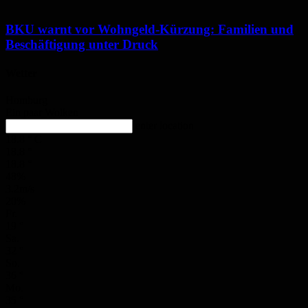
BKU warnt vor Wohngeld-Kürzung: Familien und
Beschäftigung unter Druck
Wetter
Homburg
Ein paar Wolken
enter location
18.8
°
C
18.8
°
18.8
°
48%
3.2m/s
20%
Fr.
19
°
Sa.
32
°
So.
36
°
Mo.
35
°