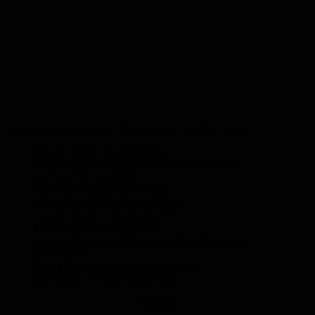
Folgende stellvertretende Ortsvorsteher wurden ernannt:
Claudia Bentz (Beeden/SPD)
Hans Jürgen Bernd (Bruchhof-Sanddorf/SPD)
Iris Tilian (Einöd/SPD)
Joachim Fernes (Erbach/SPD)
Klaus Friedrich (Homburg/CDU)
Claudia Nashan (Jägersburg/SPD)
Klaus Dejon (Kirrberg/FLK)
Simone Fahrnholz (Reiskirchen/Freie Bürgerliste
Reiskirchen)
Georg Palm (Schwarzenbach/CDU)
Ralf Meisel (Wörschweiler/SPD)
Anzeige