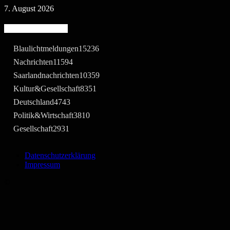
7. August 2026
Beliebte Kategorie
Blaulichtmeldungen
15236
Nachrichten
11594
Saarlandnachrichten
10359
Kultur&Gesellschaft
8351
Deutschland
4743
Politik&Wirtschaft
3810
Gesellschaft
2931
Datenschutzerklärung
Impressum
©