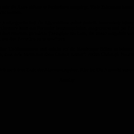
urde die Auswahlliste in Papierform ausgelegt. Viele Zuschauer haben d
acht werden.
ulturgesellschaft die Auswahlliste online gestellt. Interessierte könn
Alternativ kann das Formular heruntergeladen, ausgedruckt und per Fa
 dort ebenfalls gedruckte Exemplare der Liste, die direkt ausgefüllt 
 um ihre Favoriten zu unterstützen.
 ihre Lieblingsgenres und -stücke auf die Homburger Bühne zu bringen, 
fen, dass viele Menschen diese Chance nutzen“, erklärt Christoph Neu
t sich nach dem Ende der Abstimmungsfrist. Klar ist: Die Auswahl versp
Anzeige