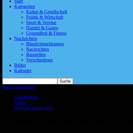
Start
Kategorien
Kultur & Gesellschaft
Politik & Wirtschaft
Sport & Vereine
Handel & Gastro
Gesundheit & Fitness
Nachrichten
Blaulichtmeldungen
Nachrichten
Baustellen
Verschiedenes
Bilder
Kalender
Start
Gesellschaft
Homburger Theaterfans aufgepasst: Wählt eure Favo
Gesellschaft
Kultur
Kultur&Gesellschaft
Homburger Theaterfans aufgepasst: Wählt 
Von