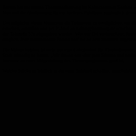
Bereits bei der letzten Theateraufführung im Kulturzentrum Saalbau w
Nun soll die Abstimmung für ein breiteres Publikum zugänglich gem
Um möglichst vielen Menschen die Teilnahme zu ermöglichen, hat die K
einsehen, ausfüllen und per E-Mail an
kultur@homburg.de
schicken. 
der Talstraße 57a abgegeben werden. Wer vor Ort vorbeischaut, findet
möglich. Jede teilnehmende Person darf bis zu acht Stimmen abgeben,
Die Mitmachaktion ist nicht nur eine Gelegenheit für Theaterfreunde,
Stadt lebendig zu halten. „Wir freuen uns über jede Stimme und hof
Interesse an einer Mitgestaltung des Theaterprogramms groß ist.
Welche Stücke es letztlich in die neue Spielzeit schaffen, entscheide