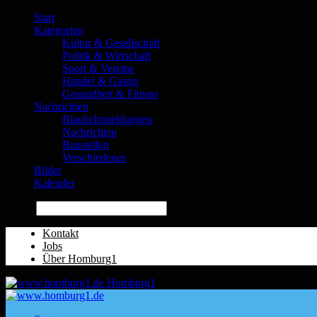
Start
Kategorien
Kultur & Gesellschaft
Politik & Wirtschaft
Sport & Vereine
Handel & Gastro
Gesundheit & Fitness
Nachrichten
Blaulichtmeldungen
Nachrichten
Baustellen
Verschiedenes
Bilder
Kalender
Suche
Kontakt
Jobs
Über Homburg1
Homburg1