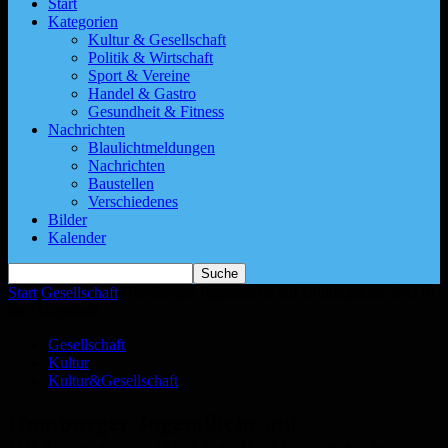
Start
Kategorien
Kultur & Gesellschaft
Politik & Wirtschaft
Sport & Vereine
Handel & Gastro
Gesundheit & Fitness
Nachrichten
Blaulichtmeldungen
Nachrichten
Baustellen
Verschiedenes
Bilder
Kalender
Start
Gesellschaft
Homburger Jugendliche auf Bildungstour: Ziel ist
die Hauptstadt
Gesellschaft
Kultur
Kultur&Gesellschaft
Homburger Jugendliche auf