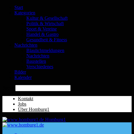
Start
Kategorien
Kultur & Gesellschaft
Politik & Wirtschaft
Sport & Vereine
Handel & Gastro
Gesundheit & Fitness
Nachrichten
Blaulichtmeldungen
Nachrichten
Baustellen
Verschiedenes
Bilder
Kalender
Suche
Kontakt
Jobs
Über Homburg1
Homburg1