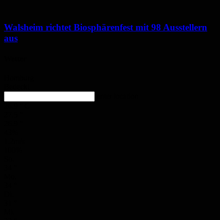
Walsheim richtet Biosphärenfest mit 98 Ausstellern
aus
Wetter
Homburg
Bedeckt
enter location
26.9
°
C
27.5
°
26.9
°
43%
1.2m/s
100%
So.
34
°
Mo.
34
°
Di.
31
°
Mi.