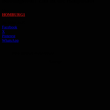
Bildungstour: Ziel ist die Hauptstadt
Von
HOMBURG1
-
28. März 2025
Facebook
X
Pinterest
WhatsApp
Foto: Stephan Bonaventura
Anzeige