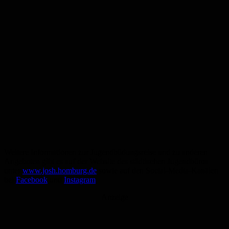
Weitere Informationen zur Jugendbildungsreise und zu anderen
Angeboten gibt es auf der Website des städtischen Jugendbüros
unter
www.josh.homburg.de
sowie auf den Social-Media-Kanälen
bei
Facebook
und
Instagram
.
Anzeige