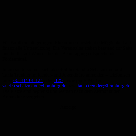
Für Familien mit geringem Einkommen besteht die Möglichkeit auf
finanzielle Unterstützung. Die Veranstalter stehen beratend zur Seite
und helfen auf Wunsch bei der Beantragung entsprechender
Fördermittel.
Interessierte können sich ab sofort bei Sandra Schatzmann und
Tanja Trenkler im Kinder- und Jugendbüro anmelden – telefonisch
unter
06841/101-124
oder
-125
sowie per E-Mail an
sandra.schatzmann@homburg.de
bzw.
tanja.trenkler@homburg.de
.
Die Plätze sind begrenzt und werden nach dem Zeitpunkt der
Anmeldung vergeben.
Anzeige