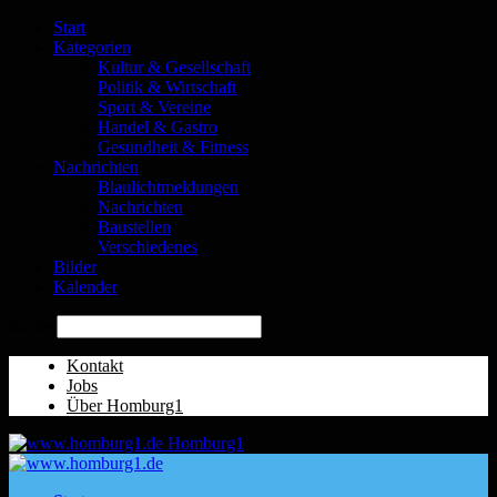
Start
Kategorien
Kultur & Gesellschaft
Politik & Wirtschaft
Sport & Vereine
Handel & Gastro
Gesundheit & Fitness
Nachrichten
Blaulichtmeldungen
Nachrichten
Baustellen
Verschiedenes
Bilder
Kalender
Suche
Kontakt
Jobs
Über Homburg1
Homburg1