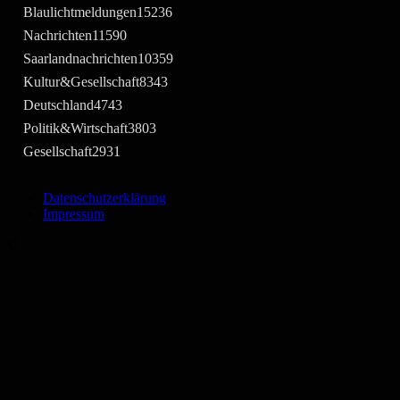
Blaulichtmeldungen
15236
Nachrichten
11590
Saarlandnachrichten
10359
Kultur&Gesellschaft
8343
Deutschland
4743
Politik&Wirtschaft
3803
Gesellschaft
2931
Datenschutzerklärung
Impressum
©