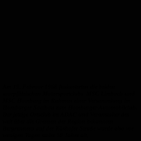
Am 15. Februar 1968 fusionierten die beiden
saarpfälzischen Motorsportclubs MSC Limbach und
MSC Homburg im Rahmen einer Versammlung im
Homburger Saalbau zum Homburger Automobilclub.
Der jetzige Ortsclub im ADAC und Veranstalter des
weit über die Grenzen der Region bekannten
Bergrennens auf der Käshofer Straße wurde also vor
wenigen Tagen stolze 50 Jahre alt.