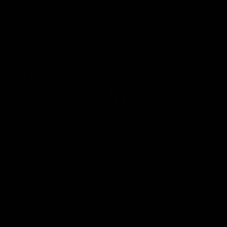
Lenkradübergabe seines Postens als Organisationsleiter und Kopf
des Bergrennens an den Bexbacher Sascha Ressmann. In einer
Rede würdigte der erste Vorsitzende, Rechtsanwalt Christoph
Baldes Schöfflers Verdienste für den Club und das Bergrennen und
überreichte, zusammen mit den Vorstandskollegen einen
Präsentkorb sowie ein Modell seines Opel Kadett B 1900, Baujahr
1968 mit dem Schöffler in der Realität Anfang Februar noch einmal
an der Oldtimer-Veranstaltung „Rallye-Monte-Carlo Historique“ im
Süden Frankreichs teilnahm.
Das Ausscheiden von Hartmut Schöffler machte einige Um- und
Neubesetzungen im Vorstand des HAC nötig. So legte Jürgen
Guckert aus Kirkel seine Funktion als 2. Vorsitzender nieder und
wurde anschließend, aufgrund seiner Qualifikation als Rennleiter am
Bergrennen als neuer Sportleiter gewählt. In ähnlicher
Vorgehensweise wechselte der Pirmasenser Schornsteinfegermeister
Andreas Herl vom Posten des Referenten für Technik und Verkehr
ins Amt des neuen zweiten Vorsitzenden.
Weiter auf Seite 2
Anzeige