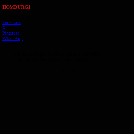
Von
HOMBURG1
-
12. März 2018
Facebook
X
Pinterest
WhatsApp
von links: Jürgen Guckert, Hartmut Schöffler,
Christoph Baldes Foto: Thomas Bubel
Anzeige