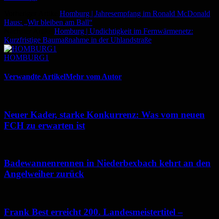
Vorheriger Artikel
Homburg | Jahresempfang im Ronald McDonald
Haus: „Wir bleiben am Ball“
Nächster Artikel
Homburg | Undichtigkeit im Fernwärmenetz:
Kurzfristige Baumaßnahme in der Uhlandstraße
HOMBURG1
Verwandte Artikel
Mehr vom Autor
Neuer Kader, starke Konkurrenz: Was vom neuen
FCH zu erwarten ist
Badewannenrennen in Niederbexbach kehrt an den
Angelweiher zurück
Frank Best erreicht 200. Landesmeistertitel –