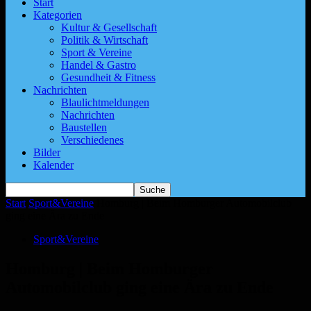
Start
Kategorien
Kultur & Gesellschaft
Politik & Wirtschaft
Sport & Vereine
Handel & Gastro
Gesundheit & Fitness
Nachrichten
Blaulichtmeldungen
Nachrichten
Baustellen
Verschiedenes
Bilder
Kalender
Start
Sport&Vereine
Homburg | Beim Homburger Automobilclub
ging eine Ära zu Ende
Sport&Vereine
Homburg | Beim Homburger
Automobilclub ging eine Ära zu Ende