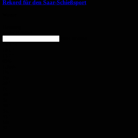
Rekord für den Saar-Schießsport
Wetter
Homburg
Klarer Himmel
enter location
15.9
°
C
18.1
°
15.7
°
65%
1.3m/s
1%
Do.
20
°
Fr.
28
°
Sa.
30
°
So.
35
°
Mo.
37
°