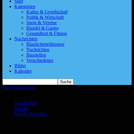
Start
Kategorien
Kultur & Gesellschaft
Politik & Wirtschaft
Sport & Vereine
Handel & Gastro
Gesundheit & Fitness
Nachrichten
Blaulichtmeldungen
Nachrichten
Baustellen
Verschiedenes
Bilder
Kalender
Start
Gesellschaft
Herzlichen Glückwunsch zum 80. Geburtstag,
Norbert Schmitt!
Gesellschaft
Handel
Handel & Gastro
Herzlichen Glückwunsch zum 80.