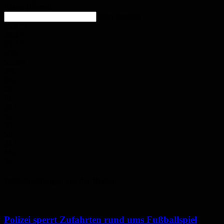
Klarer Himmel
enter location
25.8
°
C
26.4
°
25.7
°
40%
5.3m/s
2%
Do.
29
°
Fr.
30
°
Sa.
30
°
So.
34
°
Mo.
34
°
Polizeimeldungen aus der Region
Polizei sperrt Zufahrten rund ums Fußballspiel