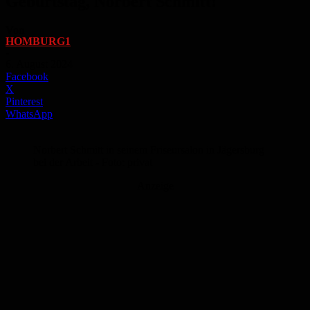
Geburtstag, Norbert Schmitt!
Von
HOMBURG1
-
6. August 2024
Facebook
X
Pinterest
WhatsApp
Norbert Schmitt in seinem Friseursalon in Jägersburg
bei der Arbeit - Foto: privat
Anzeige