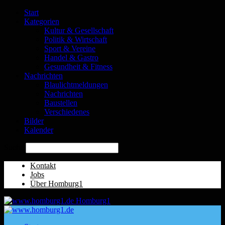
Start
Kategorien
Kultur & Gesellschaft
Politik & Wirtschaft
Sport & Vereine
Handel & Gastro
Gesundheit & Fitness
Nachrichten
Blaulichtmeldungen
Nachrichten
Baustellen
Verschiedenes
Bilder
Kalender
Suche
Kontakt
Jobs
Über Homburg1
Homburg1