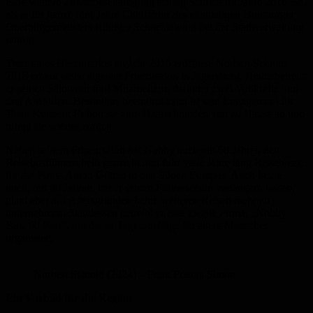
Eine weitere Zusatzbeschäftigung schlug Schmitt im Jahre 2016 ein,
als er für ganze fünf Jahre Cheffahrer des ehemaligen Homburger
Oberbürgermeisters Rüdiger Schneidewind bei der Stadtverwaltung
wurde.
Trotz eines Herzinfarkts im Jahr 2016 eröffnete Norbert Schmitt
2018 erneut einen eigenen Friseursalon in Jägersburg. Heute betreibt
er seinen Salon mit fünf Mitarbeitern, darunter zwei Vollkräfte und
drei Aushilfen. Besonders beeindruckend ist sein Engagement für
ältere Kunden: Er holt sie zum Haarschneiden von zu Hause ab und
bringt sie wieder zurück.
Neben seinem Friseursalon hat Nobby auch mit 60 Jahren den
Reisebusführerschein gemacht und fuhr viele Jahre lang Reisebusse
für die Firma Anton Götten in den Süden Europas. Auch heute
noch, mit 80 Jahren, hat er seinen Führerschein verlängern lassen,
plant aber aus Altersgründen keine weiteren Reisen mehr zu
unternehmen. Stattdessen betreibt er eine zweite Firma, „Nobby
Bus, 60 Plus“, mit der er Tagesausflüge für ältere Menschen
organisiert.
Norbert Schmitt (2024) – Foto: Friedel Simon
Ein Vorbild für die Region