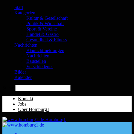
Start
Kategorien
Kultur & Gesellschaft
Politik & Wirtschaft
Sport & Vereine
Handel & Gastro
Gesundheit & Fitness
Nachrichten
Blaulichtmeldungen
Nachrichten
Baustellen
Verschiedenes
Bilder
Kalender
Suche
Kontakt
Jobs
Über Homburg1
Homburg1