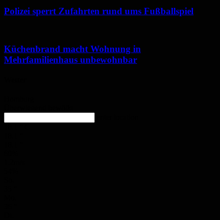
Polizei sperrt Zufahrten rund ums Fußballspiel
Küchenbrand macht Wohnung in
Mehrfamilienhaus unbewohnbar
Wetter
Homburg
Überwiegend bewölkt
enter location
18.1
°
C
18.1
°
18.1
°
60%
1.2m/s
54%
So.
35
°
Mo.
36
°
Di.