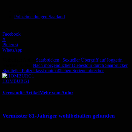
Schlagworte
Polizeimeldungen Saarland
Facebook
X
Pinterest
WhatsApp
Vorheriger Artikel
Saarbrücken | Sexueller Übergriff auf Joggerin
Nächster Artikel
Nach morgendlicher Diebestour durch Saarbrücker
Stadtteile: Polizei fasst mutmaßlichen Serieneinbrecher
HOMBURG1
Verwandte Artikel
Mehr vom Autor
Vermisster 81-Jähriger wohlbehalten gefunden