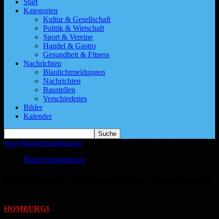
Start
Kategorien
Kultur & Gesellschaft
Politik & Wirtschaft
Sport & Vereine
Handel & Gastro
Gesundheit & Fitness
Nachrichten
Blaulichtmeldungen
Nachrichten
Baustellen
Verschiedenes
Bilder
Kalender
Start
Blaulichtmeldungen
Großrosseln | Diebstahl einer Sporttasche
Blaulichtmeldungen
Großrosseln | Diebstahl einer Sporttasche
Von
HOMBURG1
-