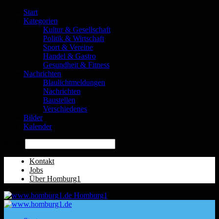
Start
Kategorien
Kultur & Gesellschaft
Politik & Wirtschaft
Sport & Vereine
Handel & Gastro
Gesundheit & Fitness
Nachrichten
Blaulichtmeldungen
Nachrichten
Baustellen
Verschiedenes
Bilder
Kalender
Suche
Kontakt
Jobs
Über Homburg1
Homburg1