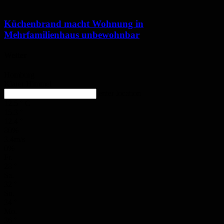
Küchenbrand macht Wohnung in
Mehrfamilienhaus unbewohnbar
Wetter
Homburg
Klarer Himmel
enter location
12.5
°
C
15.3
°
12.4
°
80%
3.4m/s
0%
Fr.
28
°
Sa.
32
°
So.
34
°
Mo.
36
°