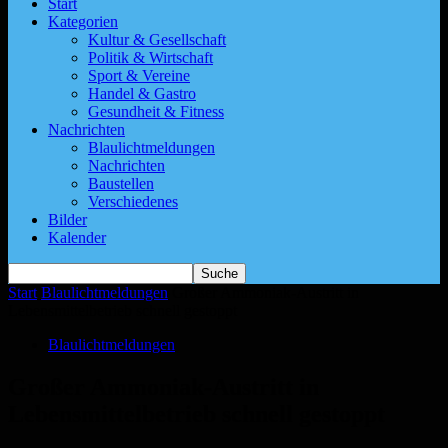
Start
Kategorien
Kultur & Gesellschaft
Politik & Wirtschaft
Sport & Vereine
Handel & Gastro
Gesundheit & Fitness
Nachrichten
Blaulichtmeldungen
Nachrichten
Baustellen
Verschiedenes
Bilder
Kalender
Start
Blaulichtmeldungen
Großer Ammoniak-Austritt in
Lebensmittelbetrieb schnell gestoppt
Blaulichtmeldungen
Großer Ammoniak-Austritt in
Lebensmittelbetrieb schnell gestoppt