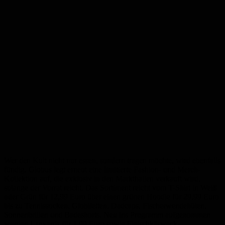
Wer den Kult nicht nur essen, sondern tragen möchte, wird ebenfalls
fündig. Globus legt erneut eine limitierte Fashion- und Merch-
Kollektion auf, die exklusiv in den Markthallen verkauft wird,
solange der Vorrat reicht. Das Sortiment reicht vom T-Shirt in Weiß
oder Grün für 12,99 Euro über einen grünen Hoodie für 29,99 Euro
bis zu Tennissocken, Globiletten, Dadcaps, Fischerwendehüten,
Sonnenbrillen und Badeshorts. Neu ins Programm aufgenommen
wurden Lanyards für 1,99 Euro sowie Fleischkäsweck-