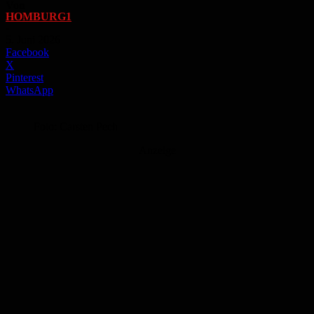
Von
HOMBURG1
-
5. Juni 2026
Facebook
X
Pinterest
WhatsApp
Foto: Carsten Pech
Anzeige