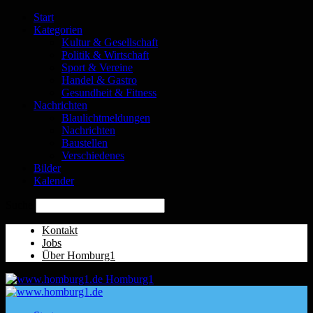
Start
Kategorien
Kultur & Gesellschaft
Politik & Wirtschaft
Sport & Vereine
Handel & Gastro
Gesundheit & Fitness
Nachrichten
Blaulichtmeldungen
Nachrichten
Baustellen
Verschiedenes
Bilder
Kalender
Suche
Kontakt
Jobs
Über Homburg1
Homburg1