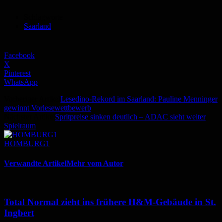
Schlagworte
Saarland
Facebook
X
Pinterest
WhatsApp
Vorheriger Artikel
Lesedino-Rekord im Saarland: Pauline Menninger
gewinnt Vorlesewettbewerb
Nächster Artikel
Spritpreise sinken deutlich – ADAC sieht weiter
Spielraum
HOMBURG1
Verwandte Artikel
Mehr vom Autor
Total Normal zieht ins frühere H&M-Gebäude in St.
Ingbert