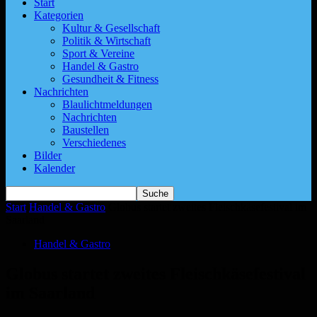
Start
Kategorien
Kultur & Gesellschaft
Politik & Wirtschaft
Sport & Vereine
Handel & Gastro
Gesundheit & Fitness
Nachrichten
Blaulichtmeldungen
Nachrichten
Baustellen
Verschiedenes
Bilder
Kalender
Start
Handel & Gastro
Globus startet zweites Fleischkäsefestival im
Saarland
Handel & Gastro
Globus startet zweites Fleischkäsefestival
im Saarland