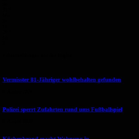
So.
35
°
Mo.
34
°
Di.
29
°
Mi.
31
°
Polizeimeldungen aus der Region
Vermisster 81-Jähriger wohlbehalten gefunden
6. August 2026
Polizei sperrt Zufahrten rund ums Fußballspiel
6. August 2026
Küchenbrand macht Wohnung in