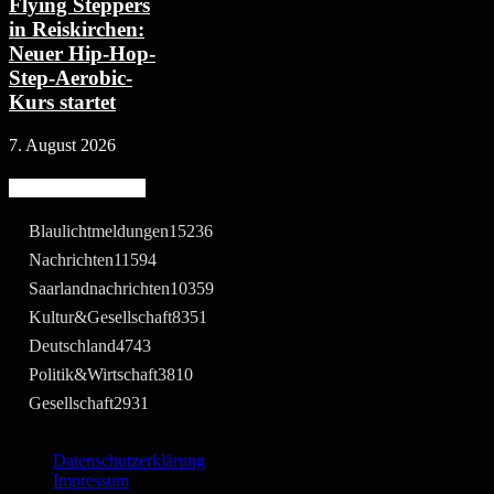
Flying Steppers
in Reiskirchen:
Neuer Hip-Hop-
Step-Aerobic-
Kurs startet
7. August 2026
Beliebte Kategorie
Blaulichtmeldungen
15236
Nachrichten
11594
Saarlandnachrichten
10359
Kultur&Gesellschaft
8351
Deutschland
4743
Politik&Wirtschaft
3810
Gesellschaft
2931
Datenschutzerklärung
Impressum