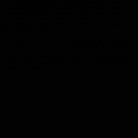
eine neue Form gibt. Ergänzt wird das Programm durch einen
gefüllten Knäpp-Fleischkäse und eine charakterstarke Maggi-
Interpretation. Für die aufwendigeren Sorten werden Zutaten wie
Schwenkbraten oder Dibbelabbes zunächst separat zubereitet und
erst anschließend weiterverarbeitet. Der Preis je Fleischkäsweck
liegt einheitlich bei zwei Euro.
Parallel zum Festival schiebt das Unternehmen einen Vorgriff auf
den Fußballsommer in die Regale. Die sogenannte WM-Fan-Box
enthält zwei Kilogramm fertig gebackenen klassischen Fleischkäse
sowie elf Weizenbrötchen und kostet elf Euro. Gedacht ist das Paket
ausdrücklich für gemeinsame Abende vor dem Fernseher, wenn die
Weltmeisterschaft ansteht.
Anzeige