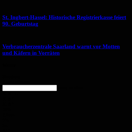
St. Ingbert-Hassel: Historische Registrierkasse feiert
90. Geburtstag
Verbraucherzentrale Saarland warnt vor Motten
und Käfern in Vorräten
Wetter
Homburg
Klarer Himmel
enter location
31.8
°
C
31.8
°
31.8
°
28%
2.9m/s
5%
Sa.
32
°