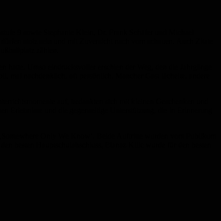
stufe 9 sowie Stephanie Klein, Dr. Frank Schäfer und Michael
 dürfen stolz sein und mit Zuversicht nach vorn schauen. Auch Zitate
ßballplatz zählen.
en hatte. Umso eindrucksvoller erschien der Weg, den die Jahrgänge
ll, mal nachdenklich, oft persönlich. Mancher Gast lächelte, andere
Unterrichtsmomente auf, bedankten sich mit kleinen Geschenken und
en Erlebnisse und die gegenseitige Unterstützung, die in Erinnerung
it ‚Somewhere Only We Know‘. Beide Auftritte wurden vom Publikum
en besten Hauptschulabschluss, Elanaz Kilic wurde für den besten