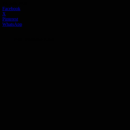
23. Juni 2026
Facebook
X
Pinterest
WhatsApp
Foto: Stephanie Klein