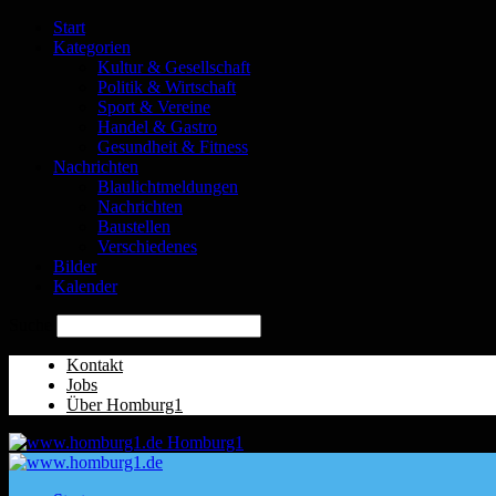
Start
Kategorien
Kultur & Gesellschaft
Politik & Wirtschaft
Sport & Vereine
Handel & Gastro
Gesundheit & Fitness
Nachrichten
Blaulichtmeldungen
Nachrichten
Baustellen
Verschiedenes
Bilder
Kalender
Suche
Kontakt
Jobs
Über Homburg1
Homburg1