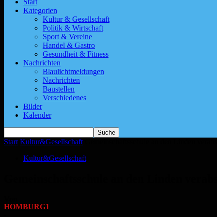
Start
Kategorien
Kultur & Gesellschaft
Politik & Wirtschaft
Sport & Vereine
Handel & Gastro
Gesundheit & Fitness
Nachrichten
Blaulichtmeldungen
Nachrichten
Baustellen
Verschiedenes
Bilder
Kalender
Start
Kultur&Gesellschaft
Gemeinschaftsschule an den Linden verabs
Kultur&Gesellschaft
Gemeinschaftsschule an den Linden verabs
Von
HOMBURG1
-