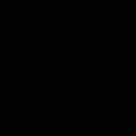
In den Ansprachen von Schulleiter Christian Messemer sowie der Kla
Bollenbach für die Klassenstufe 10 zog sich eine Botschaft wie ein r
von Sepp Herberger fanden Eingang in die Reden – und mahnten an, 
Besonders berührend waren die Rückblicke auf eine Schulzeit, die f
seither zurückgelegt haben. In selbst produzierten Videos ließen die 
wischten sich verstohlen eine Träne aus dem Augenwinkel.
Auch die Lehrkräfte bekamen ihren Auftritt in diesen Beiträgen. Mi
machten in ihren eigenen Reden deutlich, dass Schule weit mehr ist a
bleiben.
Für musikalische Akzente sorgten Zoe Ryszkowski mit ‚Ain’t No S
mit großem Applaus bedacht. Geehrt wurden an diesem Abend zudem 
Mittleren Bildungsabschluss geehrt. Beide Jahrgangsbeste durften si