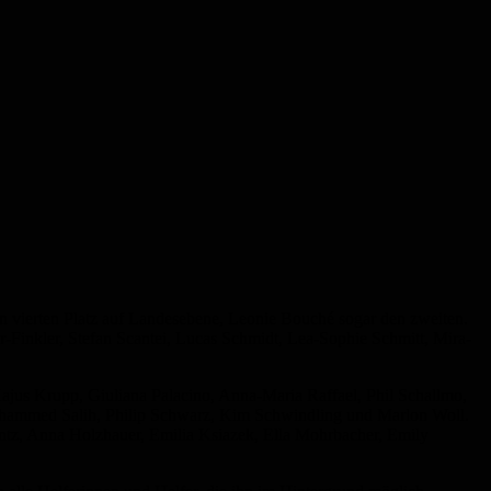
n vierten Platz auf Landesebene, Leonie Bouché sogar den zweiten.
Finkler, Stefan Scantei, Lucas Schmidt, Lea-Sophie Schmitt, Mira-
jus Krupp, Giuliana Palacino, Anna-Maria Raffael, Phil Schallmo,
ohammed Salih, Philip Schwarz, Kim Schwindling und Marlon Woll.
eintz, Anna Holzhauer, Emilia Ksiazek, Ella Mohrbacher, Emily