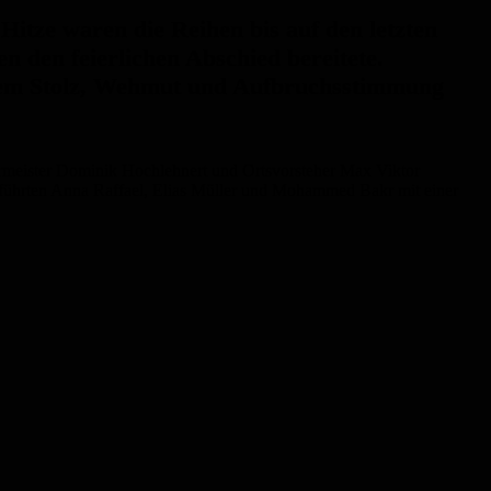
itze waren die Reihen bis auf den letzten
n den feierlichen Abschied bereitete.
 dem Stolz, Wehmut und Aufbruchsstimmung
rgermeister Dominik Hochlehnert und Ortsvorsteher Max Viktor
 führten Anna Raffael, Elias Müller und Mohammed Bakr mit einer