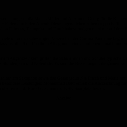
ssenleitungen Julia Malter-Müller und Alexander Georg für die Klassen
oter Faden durch den Abend: Diese Jugendlichen haben es geschafft, sie
dass Fairness, Teamgeist und Durchhaltevermögen nicht nur auf dem Fu
ür viele unter den schwierigen Vorzeichen der Corona-Pandemie begonn
Klassenstufen 9 und 10 ihren Alltag noch einmal aufleben – mal humorvo
t einem Augenzwinkern griffen die Schülerinnen und Schüler typische 
ls Stundenplan und Notenliste. Es sind die Beziehungen, die gemeinsam
unshine‘ am Saxophon sowie das Gesangsduo Nia Frisch und Merle m
besondere Leistungen: Mohammad Bakr erhielt die Auszeichnung für d
ch über einen 50-Euro-Gutschein der KSK Saarpfalz freuen.
Anzeige