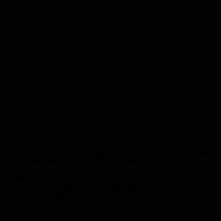
e mit herausragenden Ergebnissen aufwarten. Nia Frisch erreichte de
nina-Janine Conrad, Mert Doganay, Elias Hetterich, Aaron Imbsweiler-
Kopper, Mohammad Bakr und Zahir Haidari.
 Cusumano, Luca Fichter, Awro Hesou, Elanaz Kilic, Yannick König, Ka
ernbecher, Lorena Fizzani, Varg Geßner, Marie-Christine Hemmer, M
Birta, Jonas Britz, Bahrije Bytyqi, Melina Flaum, Nia Frisch, Jonas H