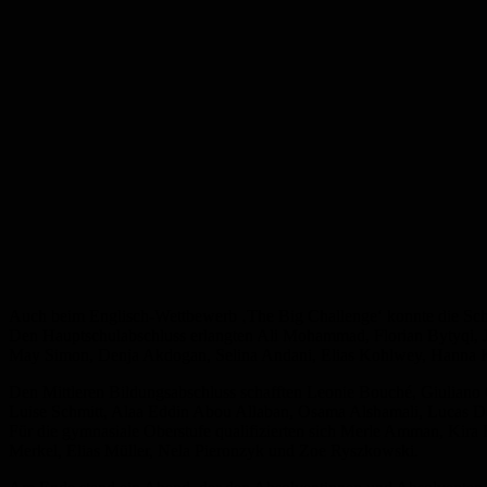
Auch beim Englisch-Wettbewerb ‚The Big Challenge‘ konnte die Schul
Den Hauptschulabschluss erlangten Ali Mohammad, Florian Bytyqi, Ja
May Simon, Denja Akdogan, Selina Andani, Elias Kohlwey, Hanna 
Den Mittleren Bildungsabschluss schafften Leonie Bouché, Giuliano
Luise Schmitt, Alaa Eddin Abou Allaban, Osama Alshamali, Lucas D
Für die gymnasiale Oberstufe qualifizierten sich Merle Amman, Kira 
Merkel, Elias Müller, Nela Pieronzyk und Zoe Ryszkowski.