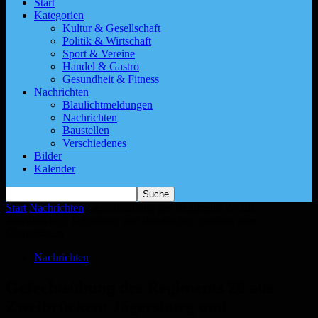
Start
Kategorien
Kultur & Gesellschaft
Politik & Wirtschaft
Sport & Vereine
Handel & Gastro
Gesundheit & Fitness
Nachrichten
Blaulichtmeldungen
Nachrichten
Baustellen
Verschiedenes
Bilder
Kalender
Start
Nachrichten
Gefechtsübung des Regiments 26 aus
Zweibrücken: Jägersburg und Reiskirchen gehören zum
Übungsraum
Nachrichten
Gefechtsübung des Regiments 26 aus
Zweibrücken: Jägersburg und