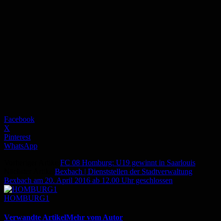
Facebook
X
Pinterest
WhatsApp
Vorheriger Artikel
FC 08 Homburg: U19 gewinnt in Saarlouis
Nächster Artikel
Bexbach | Dienststellen der Stadtverwaltung
Bexbach am 20. April 2016 ab 12.00 Uhr geschlossen
HOMBURG1
Verwandte Artikel
Mehr vom Autor