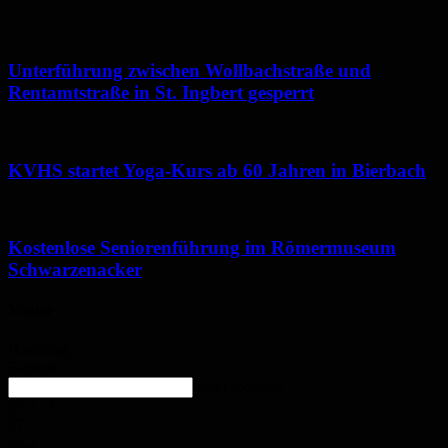
Unterführung zwischen Wollbachstraße und
Rentamtstraße in St. Ingbert gesperrt
KVHS startet Yoga-Kurs ab 60 Jahren in Bierbach
Kostenlose Seniorenführung im Römermuseum
Schwarzenacker
Wetter
Homburg
Bedeckt
enter location
25.7
°
C
27
°
25.2
°