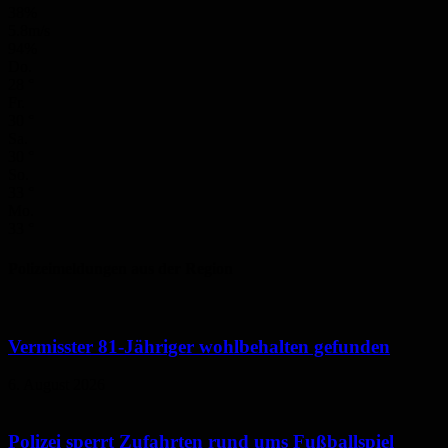
38%
5.8m/s
94%
Do.
28
°
Fr.
30
°
Sa.
30
°
So.
33
°
Mo.
33
°
Polizeimeldungen aus der Region
Vermisster 81-Jähriger wohlbehalten gefunden
6. August 2026
Polizei sperrt Zufahrten rund ums Fußballspiel