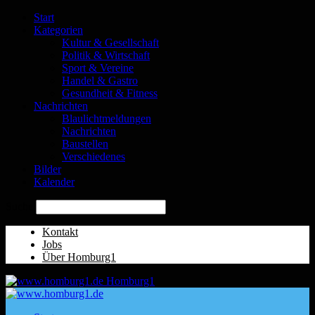
Start
Kategorien
Kultur & Gesellschaft
Politik & Wirtschaft
Sport & Vereine
Handel & Gastro
Gesundheit & Fitness
Nachrichten
Blaulichtmeldungen
Nachrichten
Baustellen
Verschiedenes
Bilder
Kalender
Suche
Kontakt
Jobs
Über Homburg1
Homburg1