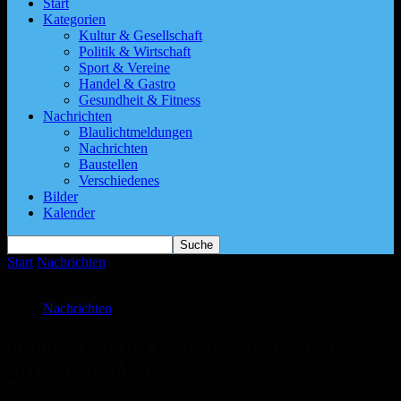
Start
Kategorien
Kultur & Gesellschaft
Politik & Wirtschaft
Sport & Vereine
Handel & Gastro
Gesundheit & Fitness
Nachrichten
Blaulichtmeldungen
Nachrichten
Baustellen
Verschiedenes
Bilder
Kalender
Start
Nachrichten
Fundsachen für den Monat November 2015 in
Homburg
Nachrichten
Fundsachen für den Monat November
2015 in Homburg