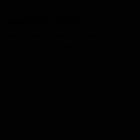
Dem Fundbüro der Kreisstadt Homburg wurden im November 2015 folgende
Fundgegenstände gemeldet bzw. in Verwahrung gegeben:
1 silbernes Damenrad, Hersteller Vortex, Modell City 400 Urban
Anzeige
1 goldener Armreif (585 kt)