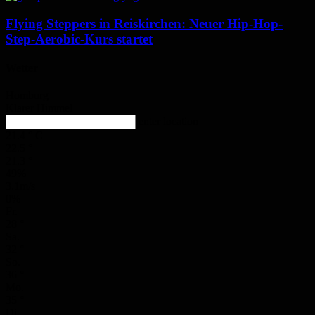
Flying Steppers in Reiskirchen: Neuer Hip-Hop-
Step-Aerobic-Kurs startet
Wetter
Homburg
Klarer Himmel
enter location
21.4
°
C
22.5
°
21.3
°
49%
3.1m/s
0%
Fr.
28
°
Sa.
32
°
So.
36
°
Mo.
35
°
Di.