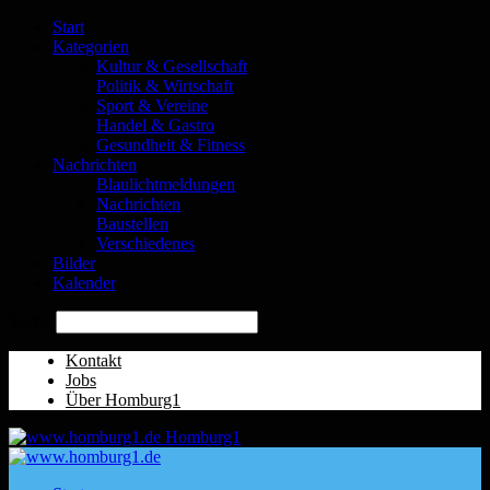
Start
Kategorien
Kultur & Gesellschaft
Politik & Wirtschaft
Sport & Vereine
Handel & Gastro
Gesundheit & Fitness
Nachrichten
Blaulichtmeldungen
Nachrichten
Baustellen
Verschiedenes
Bilder
Kalender
Suche
Kontakt
Jobs
Über Homburg1
Homburg1