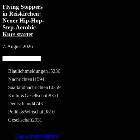
Flying Steppers
in Reiskirchen:
Neuer Hip-Hop-
Step-Aerobic-
Kurs startet
7. August 2026
Beliebte Kategorie
Blaulichtmeldungen
15236
Nachrichten
11594
Saarlandnachrichten
10359
Kultur&Gesellschaft
8351
Deutschland
4743
Politik&Wirtschaft
3810
Gesellschaft
2931
Datenschutzerklärung