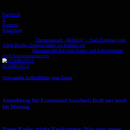
Facebook
X
Pinterest
WhatsApp
Vorheriger Artikel
Themenabend: „Mobbing“ – Stadt Homburg und
Adolf-Bender-Zentrum laden ins Rathaus ein
Nächster Artikel
Museumscafé lädt zum Kunst- und Adventsmarkt
nach Schwarzenacker ein
HOMBURG1
Verwandte Artikel
Mehr vom Autor
Anmeldung für Frauenlauf Saarlouis läuft nur noch
bis Montag
Neuer Kader, starke Konkurrenz: Was vom neuen