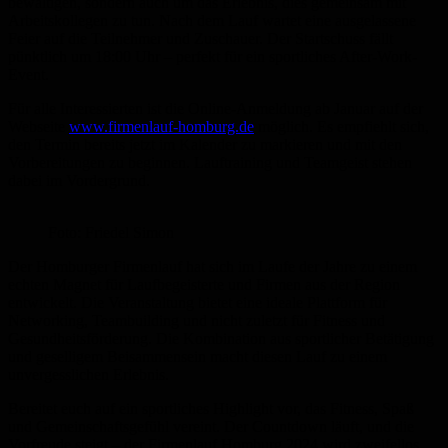
bewältigen, sondern auch um das Erlebnis, dies gemeinsam mit
Arbeitskollegen zu tun. Nach dem Lauf wartet eine ausgelassene
Feier auf die Teilnehmer und Zuschauer. Der Startschuss fällt
pünktlich um 18:00 Uhr – perfekt für ein sportliches After-Work-
Event.
Für alle Interessierten ist die Online-Anmeldung ab Januar auf der
Webseite
www.firmenlauf-homburg.de
möglich. Es empfiehlt sich,
den Termin bereits jetzt im Kalender zu markieren und mit den
Vorbereitungen zu beginnen. Lauftraining und Teamgeist stehen
dabei im Vordergrund.
Foto: Friedel Simon
Der Homburger Firmenlauf hat sich im Laufe der Jahre zu einem
echten Magnet für Laufbegeisterte und Firmen aus der Region
entwickelt. Die Veranstaltung bietet eine ideale Plattform für
Networking, Teambuilding und nicht zuletzt für Fitness und
Gesundheitsförderung. Die Kombination aus sportlicher Betätigung
und geselligem Beisammensein macht diesen Lauf zu einem
unvergesslichen Erlebnis.
Bereitet euch auf ein sportliches Highlight vor, das Fitness, Spaß
und Gemeinschaftsgefühl vereint. Der Countdown läuft, und die
Vorfreude steigt – der Firmenlauf Homburg 2024 wird zweifellos