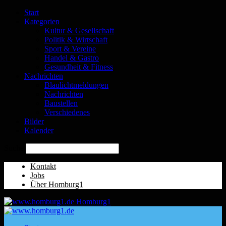
Start
Kategorien
Kultur & Gesellschaft
Politik & Wirtschaft
Sport & Vereine
Handel & Gastro
Gesundheit & Fitness
Nachrichten
Blaulichtmeldungen
Nachrichten
Baustellen
Verschiedenes
Bilder
Kalender
Suche
Kontakt
Jobs
Über Homburg1
Homburg1