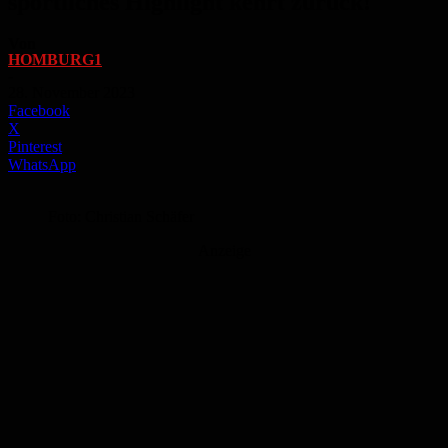
sportliches Highlight kehrt zurück!
Von
HOMBURG1
-
28. November 2023
Facebook
X
Pinterest
WhatsApp
Foto: Christian Schäfer
Anzeige