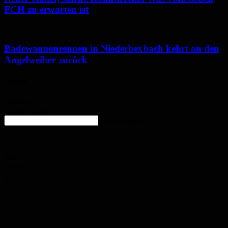
FCH zu erwarten ist
Badewannenrennen in Niederbexbach kehrt an den
Angelweiher zurück
Wetter
Homburg
Klarer Himmel
enter location
12.5
°
C
15.3
°
12.4
°
80%
3.4m/s
0%
Fr.
28
°
Sa.
32
°
So.