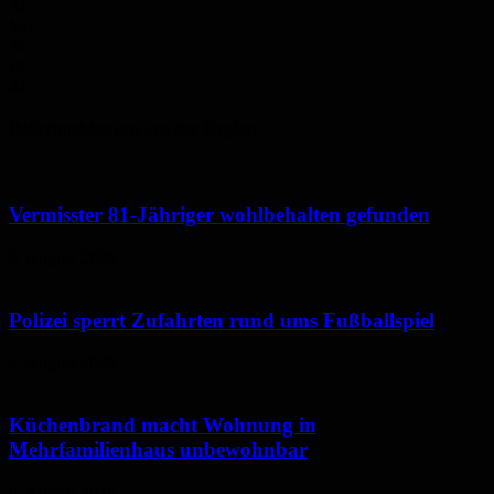
34
°
Mo.
36
°
Di.
32
°
Polizeimeldungen aus der Region
Vermisster 81-Jähriger wohlbehalten gefunden
6. August 2026
Polizei sperrt Zufahrten rund ums Fußballspiel
6. August 2026
Küchenbrand macht Wohnung in
Mehrfamilienhaus unbewohnbar
6. August 2026