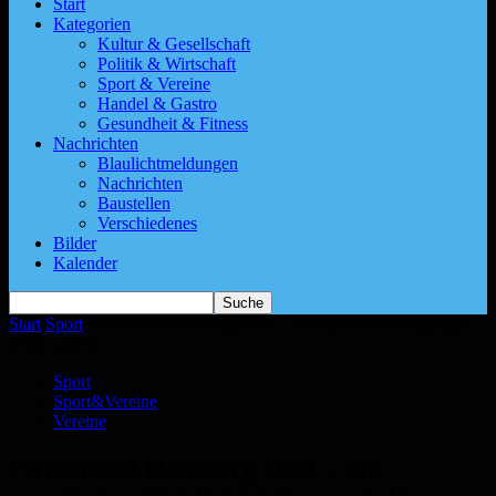
Start
Kategorien
Kultur & Gesellschaft
Politik & Wirtschaft
Sport & Vereine
Handel & Gastro
Gesundheit & Fitness
Nachrichten
Blaulichtmeldungen
Nachrichten
Baustellen
Verschiedenes
Bilder
Kalender
Start
Sport
Firmenlauf Homburg 2024 – Ein sportliches Highlight
kehrt zurück!
Sport
Sport&Vereine
Vereine
Firmenlauf Homburg 2024 – Ein