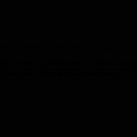
toffen im Keller lagern. Elektrische Geräte wie Heizung, Waschmaschi
dringen von Regen- und Oberflächenwasser zu schützen sowie Regena
Funktion geprüft und gegebenenfalls repariert, ebenso vorhandene Ö
ateur entfernt oder in höher gelegene Bereiche versetzt werden.
Anzeige