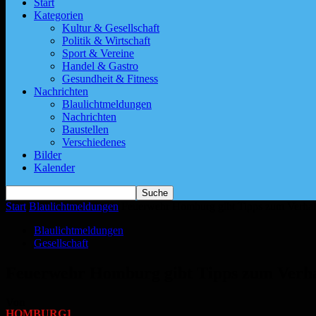
Start
Kategorien
Kultur & Gesellschaft
Politik & Wirtschaft
Sport & Vereine
Handel & Gastro
Gesundheit & Fitness
Nachrichten
Blaulichtmeldungen
Nachrichten
Baustellen
Verschiedenes
Bilder
Kalender
Start
Blaulichtmeldungen
Feuerwehr Homburg gibt Tipps zum Verhalt
Blaulichtmeldungen
Gesellschaft
Feuerwehr Homburg gibt Tipps zum Verhal
Von
HOMBURG1