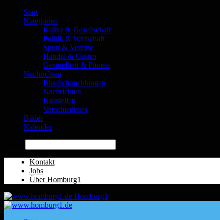
Start
Kategorien
Kultur & Gesellschaft
Politik & Wirtschaft
Sport & Vereine
Handel & Gastro
Gesundheit & Fitness
Nachrichten
Blaulichtmeldungen
Nachrichten
Baustellen
Verschiedenes
Bilder
Kalender
Suche
Kontakt
Jobs
Über Homburg1
Homburg1