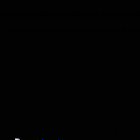
Seit einigen Jahren häufen sich Unwetter mit
Dies führt zu vermehrten Hochwasserlagen, nicht nur an Bächen, Flü
Zur Vermeidung von Schäden an Leib und Leben sowie Hab und Gut 